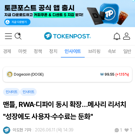
XRP (XRP)
₩
1,464
(-2.04%)
Solana (SOL)
₩
105,222
(+0.61%)
TRON (TRX)
₩
467.3
(+0.16%)
Hyperliquid (HYPE)
₩
79,427
(-0.05%)
경제
마켓
정책
정치
인사이트
브리핑
속보
일반
Dogecoin (DOGE)
₩
99.55
(+1.15%)
Bitcoin (BTC)
₩
92,489,383
(+0.45%)
인사이트
인사이트
맨틀, RWA·디파이 동시 확장…메사리 리서치
"성장에도 사용자·수수료는 둔화"
이도현 기자
2026.06.11 (목) 14:39
1
1