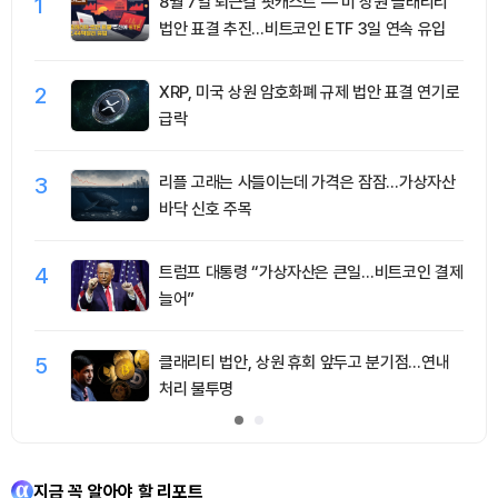
1
8월 7일 퇴근길 팟캐스트 — 미 상원 클래리티
법안 표결 추진…비트코인 ETF 3일 연속 유입
2
XRP, 미국 상원 암호화폐 규제 법안 표결 연기로
급락
3
리플 고래는 사들이는데 가격은 잠잠…가상자산
바닥 신호 주목
4
트럼프 대통령 “가상자산은 큰일…비트코인 결제
늘어”
5
클래리티 법안, 상원 휴회 앞두고 분기점…연내
처리 불투명
지금 꼭 알아야 할 리포트