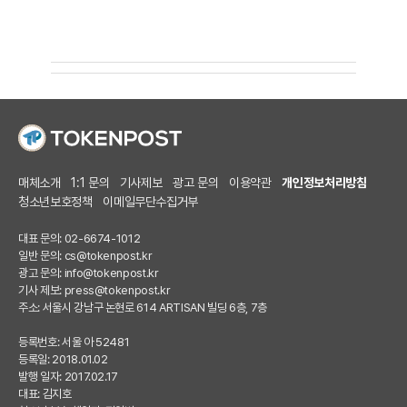
매체소개
1:1 문의
기사제보
광고 문의
이용약관
개인정보처리방침
청소년보호정책
이메일무단수집거부
대표 문의: 02-6674-1012
일반 문의:
cs@tokenpost.kr
광고 문의:
info@tokenpost.kr
기사 제보:
press@tokenpost.kr
주소: 서울시 강남구 논현로 614 ARTISAN 빌딩 6층, 7층
등록번호: 서울 아 52481
등록일: 2018.01.02
발행 일자: 2017.02.17
대표: 김지호