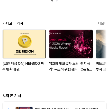
카테고리 기사
더보기
[코인 매집 ON] HEI·BICO 매
암호화폐 보유자 노린 ‘렌치 공
비트코인
수세 확대 관
격’, 구조적 위협 됐나…CertiK
투자 성패
측...TOKEN·DATA 투매 압력
“상반기 피해 11.8배 급증”
증가
많이 본 기사