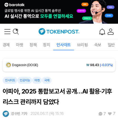
XRP (XRP)
₩
1,456
(-0.20%)
Solana (SOL)
₩
108,172
(+1.14%)
TRON (TRX)
₩
464.7
(-0.06%)
경제
마켓
정책
정치
인사이트
브리핑
속보
일반
Hyperliquid (HYPE)
₩
76,295
(-1.11%)
Dogecoin (DOGE)
₩
98.43
(-0.03%)
Bitcoin (BTC)
₩
91,659,782
(+0.46%)
인사이트
인공지능
마켓
국제
아피아, 2025 통합보고서 공개…AI 활용·기후
리스크 관리까지 담았다
강수빈 기자
2026.06.11 (목) 15:16
7
7