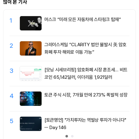
많이 본 기사
1
머스크 “미래 모든 자동차에 스타링크 탑재”
2
그레이스케일 “CLARITY 법안 불발시 美 암호
화폐 투자 해외로 이동 가능”
3
[모닝 시세브리핑] 암호화폐 시장 혼조세… 비트
코인 65,142달러, 이더리움 1,921달러
4
토큰 주식 시장, 7개월 만에 273% 폭발적 성장
5
[토큰명언] "가치투자는 역발상 투자가 아니다"
ㅡ Day 146