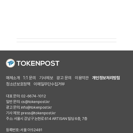
매체소개
1:1 문의
기사제보
광고 문의
이용약관
개인정보처리방침
청소년보호정책
이메일무단수집거부
대표 문의: 02-6674-1012
일반 문의:
cs@tokenpost.kr
광고 문의:
info@tokenpost.kr
기사 제보:
press@tokenpost.kr
주소: 서울시 강남구 논현로 614 ARTISAN 빌딩 6층, 7층
등록번호: 서울 아 52481