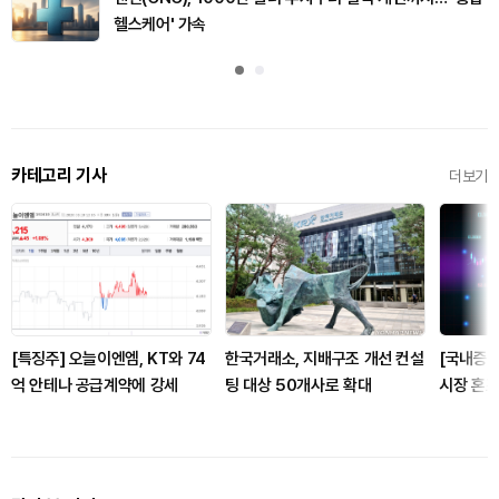
헬스케어' 가속
카테고리 기사
더보기
[특징주] 오늘이엔엠, KT와 74
한국거래소, 지배구조 개선 컨설
[국내증시
억 안테나 공급계약에 강세
팅 대상 50개사로 확대
시장 혼조
닥 반등