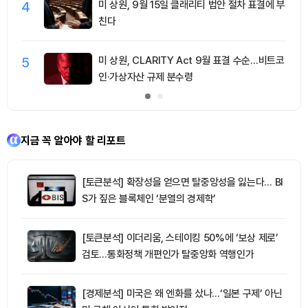
4
미 상원, 9월 15일 클래리티 법안 절차 표결에 부
친다
5
미 상원, CLARITY Act 9월 표결 수순…비트코
인·가상자산 규제 분수령
지금 꼭 알아야 할 리포트
[토큰분석] 확장성을 얻으면 탈중앙성을 잃는다… BI
S가 짚은 블록체인 ‘분열의 경제학’
[토큰분석] 이더리움, 스테이킹 50%에 ‘보상 제로’
검토…통화정책 개편인가 탈중앙화 역행인가
[경제분석] 미국은 왜 엔화를 샀나…‘일본 구제’ 아닌