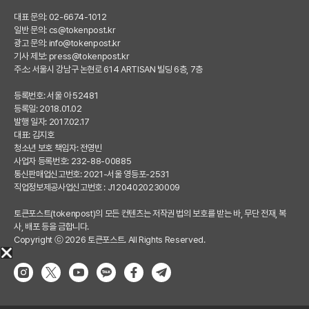
대표 문의: 02-6674-1012
일반 문의:
cs@tokenpost.kr
광고 문의:
info@tokenpost.kr
기사 제보:
press@tokenpost.kr
주소: 서울시 강남구 논현로 614 ARTISAN 빌딩 6층, 7층
등록번호: 서울 아 52481
등록일: 2018.01.02
발행 일자: 2017.02.17
대표: 김지호
청소년 보호 책임자: 전영빈
사업자 등록번호: 232-88-00885
통신판매업신고번호: 2021-서울 영등포-2531
직업정보제공사업신고번호 : J1204020230009
토큰포스트(tokenpost)의 모든 컨텐츠는 저작권 법의 보호를 받는 바, 무단 전재, 복
사, 배포 등을 금합니다.
Copyright ⓒ 2026 토큰포스트. All Rights Reserved.