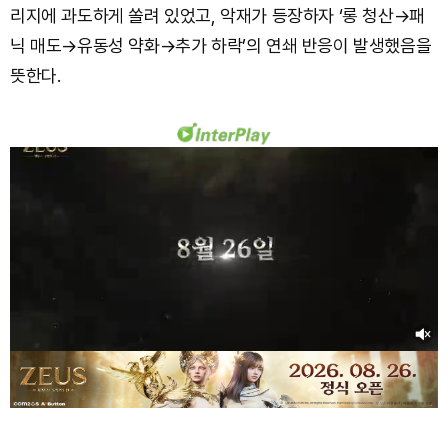
리지에 과도하게 쏠려 있었고, 악재가 등장하자 ‘롱 청산→패
닉 매도→유동성 약화→추가 하락’의 연쇄 반응이 발생했음을
뜻한다.