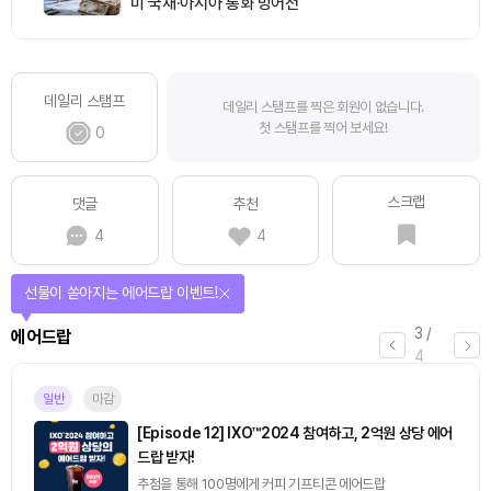
미 국채·아시아 통화 방어전
데일리 스탬프
데일리 스탬프를 찍은 회원이 없습니다.
첫 스탬프를 찍어 보세요!
0
스크랩
댓글
추천
4
4
선물이 쏟아지는 에어드랍 이벤트!
3
/
에어드랍
4
일반
마감
[Episode 12] IXO™2024 참여하고, 2억원 상당 에어
드랍 받자!
추첨을 통해 100명에게 커피 기프티콘 에어드랍