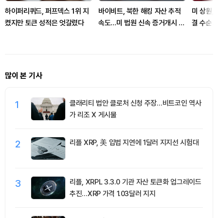
하이퍼리퀴드, 퍼프덱스 1위 지
바이비트, 북한 해킹 자산 추적
미 상원, 
켰지만 토큰 성적은 엇갈렸다
속도…미 법원 신속 증거개시 허
결 수순
용
제 분수
많이 본 기사
1
클래리티 법안 클로처 신청 주장…비트코인 역사
가 리조 X 게시물
2
리플 XRP, 美 입법 지연에 1달러 지지선 시험대
3
리플, XRPL 3.3.0 기관 자산 토큰화 업그레이드
추진…XRP 가격 1.03달러 지지