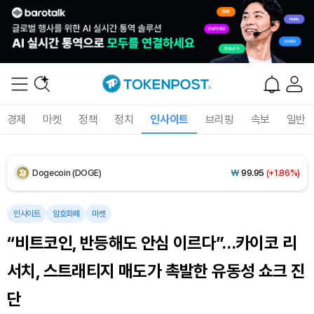
Solana (SOL)
₩
107,224
(+3.07%)
TRON (TRX)
₩
462.6
(+0.49%)
Hyperliquid (HYPE)
₩
77,674
(+1.45%)
경제
마켓
정책
정치
인사이트
브리핑
속보
일반
Dogecoin (DOGE)
₩
99.95
(+1.86%)
Bitcoin (BTC)
₩
91,544,210
(+0.16%)
인사이트
암호화폐
마켓
“비트코인, 반등해도 안심 이르다”…카이코 리
서치, 스트래티지 매도가 촉발한 유동성 쇼크 진
단