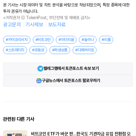
본 기사는 시장 데이터 및 차트 분석을 바탕으로 작성되었으며, 특정 종목에 대한
투자 권유가 아닙니다.
<저작권자 ⓒ TokenPost, 무단전재 및 재배포 금지>
광고문의
기사제보
보도자료
#카이코리서치
#비트코인
#이더리움
#솔라나
#리플
#스트래티지
#유동성
#파생상품
#디레버리징
텔레그램에서 토큰포스트 속보 보기
구글뉴스에서 토큰포스트 팔로우하기
관련된 다른 기사
비트코인 ETF가 바꾼 판…한국도 기관자금 유입 전환점 오