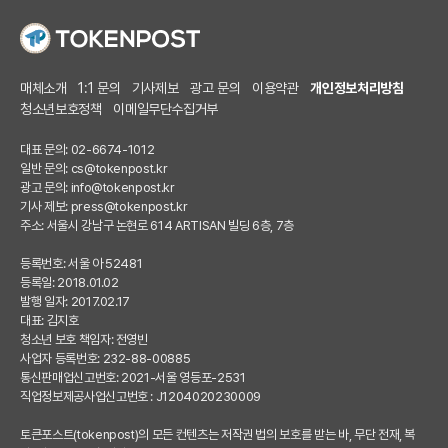
매체소개
1:1 문의
기사제보
광고 문의
이용약관
개인정보처리방침
청소년보호정책
이메일무단수집거부
대표 문의: 02-6674-1012
일반 문의:
cs@tokenpost.kr
광고 문의:
info@tokenpost.kr
기사 제보:
press@tokenpost.kr
주소: 서울시 강남구 논현로 614 ARTISAN 빌딩 6층, 7층
등록번호: 서울 아 52481
등록일: 2018.01.02
발행 일자: 2017.02.17
대표: 김지호
청소년 보호 책임자: 전영빈
사업자 등록번호: 232-88-00885
통신판매업신고번호: 2021-서울 영등포-2531
직업정보제공사업신고번호 : J1204020230009
토큰포스트(tokenpost)의 모든 컨텐츠는 저작권 법의 보호를 받는 바, 무단 전재, 복