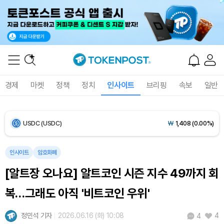
Bitcoin (BTC)
₩
91,488,887
(+0.06%)
Ethereum (ETH)
₩
2,701,456
(+0.12%)
Tether USDt (USDT)
₩
1,407
(-0.01%)
경제
마켓
정책
정치
인사이트
브리핑
속보
일반
BNB (BNB)
₩
849,027
(+1.77%)
USDC (USDC)
₩
1,408
(0.00%)
XRP (XRP)
₩
1,465
(+1.64%)
인사이트
암호화폐
[알트장 오나요] 알트코인 시즌 지수 49까지 회
Solana (SOL)
₩
106,971
(+2.95%)
복…그래도 아직 '비트코인 우위'
TRON (TRX)
₩
462.6
(+0.47%)
정민석 기자
2026.06.16 (화) 10:08
4
4
Hyperliquid (HYPE)
₩
77,208
(+0.63%)