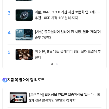
3
리플, XRPL 3.3.0 기관 자산 토큰화 업그레이드
추진…XRP 가격 1.03달러 지지
4
[사설] 불확실성이 일상이 된 시장, 결국 ‘체력’이
승부 가른다
5
미 상원, 9월 15일 클래리티 법안 절차 표결에 부
친다
지금 꼭 알아야 할 리포트
[토큰분석] 확장성을 얻으면 탈중앙성을 잃는다… BI
S가 짚은 블록체인 ‘분열의 경제학’