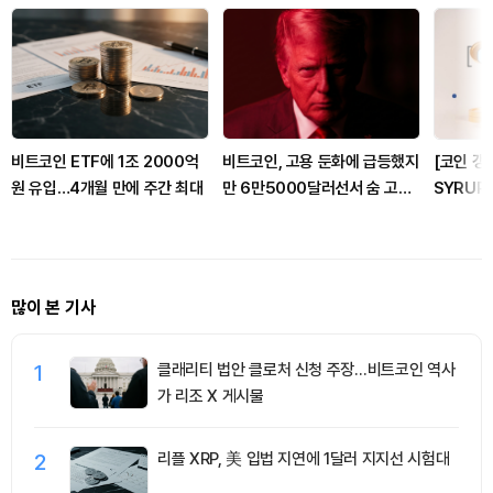
비트코인 ETF에 1조 2000억
비트코인, 고용 둔화에 급등했지
[코인 갱
원 유입…4개월 만에 주간 최대
만 6만5000달러선서 숨 고르
SYRUP
기
점…WLF
많이 본 기사
1
클래리티 법안 클로처 신청 주장…비트코인 역사
가 리조 X 게시물
2
리플 XRP, 美 입법 지연에 1달러 지지선 시험대