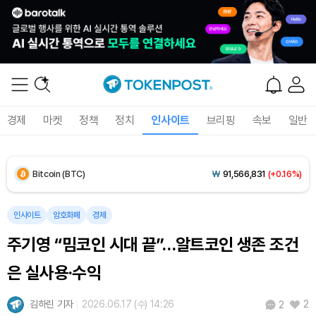
경제
마켓
정책
정치
인사이트
브리핑
속보
일반
Bitcoin (BTC)
₩
91,566,831
(+0.16%)
Ethereum (ETH)
₩
2,702,207
(+0.14%)
인사이트
암호화폐
경제
주기영 “밈코인 시대 끝”…알트코인 생존 조건
Tether USDt (USDT)
₩
1,407
(0.00%)
은 실사용·수익
BNB (BNB)
₩
848,393
(+1.66%)
김하린 기자
2026.06.17 (수) 14:26
2
2
USDC (USDC)
₩
1,408
(+0.01%)