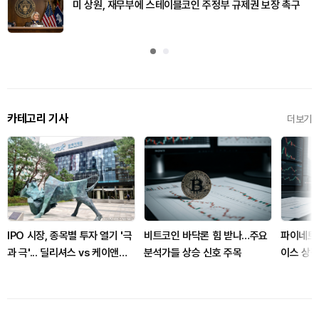
미 상원, 재무부에 스테이블코인 주정부 규제권 보장 촉구
카테고리 기사
더보기
IPO 시장, 종목별 투자 열기 '극
비트코인 바닥론 힘 받나…주요
파이네트
과 극'... 딜리셔스 vs 케이앤에
분석가들 상승 신호 주목
이스 상
스아이앤씨
유틸리티