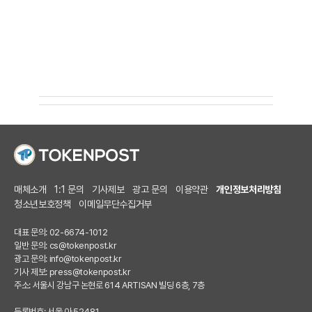
매체소개
1:1 문의
기사제보
광고 문의
이용약관
개인정보처리방침
청소년보호정책
이메일무단수집거부
대표 문의: 02-6674-1012
일반 문의:
cs@tokenpost.kr
광고 문의:
info@tokenpost.kr
기사 제보:
press@tokenpost.kr
주소: 서울시 강남구 논현로 614 ARTISAN 빌딩 6층, 7층
등록번호: 서울 아 52481