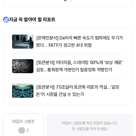
지금 꼭 알아야 할 리포트
[온체인분석] DeFi의 빠른 속도가 범죄에도 무기가
됐다… FATF가 경고한 4대 위협
[토큰분석] 이더리움, 스테이킹 50%에 ‘보상 제로’
검토…통화정책 개편인가 탈중앙화 역행인가
[토큰분석] 7.5조달러 토큰화 레포의 역설…‘같은
돈’이 시장을 건널 수 있는가
데일리 스탬프
데일리 스탬프를 찍은 회원이 없습니다.
첫 스탬프를 찍어 보세요!
0