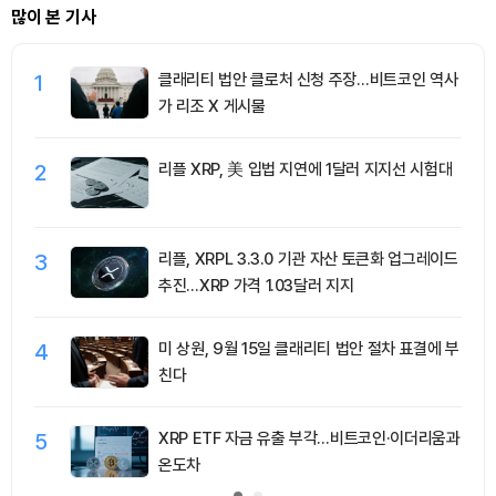
많이 본 기사
1
클래리티 법안 클로처 신청 주장…비트코인 역사
가 리조 X 게시물
2
리플 XRP, 美 입법 지연에 1달러 지지선 시험대
3
리플, XRPL 3.3.0 기관 자산 토큰화 업그레이드
추진…XRP 가격 1.03달러 지지
4
미 상원, 9월 15일 클래리티 법안 절차 표결에 부
친다
5
XRP ETF 자금 유출 부각…비트코인·이더리움과
온도차