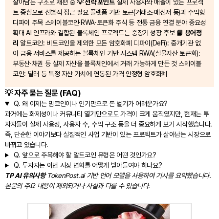
살아남는 구조로 재편 중
💡 전략 포인트
실제 사용자와 매출이 있는 프로젝
트 중심으로 선별적 접근 필요 플랫폼 기반 토큰(거래소·메신저 등)과 수익형
디파이 주목 스테이블코인·RWA·토큰화 주식 등 전통 금융 연결 분야 중요성
확대 AI 인프라와 결합된 블록체인 프로젝트는 중장기 성장 후보
📘 용어정
리
알트코인: 비트코인을 제외한 모든 암호화폐 디파이(DeFi): 중개기관 없
이 금융 서비스를 제공하는 블록체인 기반 시스템 RWA(실물자산 토큰화):
부동산·채권 등 실제 자산을 블록체인에서 거래 가능하게 만든 것 스테이블
코인: 달러 등 특정 자산 가치에 연동된 가격 안정형 암호화폐
💡 자주 묻는 질문 (FAQ)
Q.
왜 이제는 밈코인이나 인기만으로 돈 벌기가 어려운가요?
과거에는 화제성이나 커뮤니티 열기만으로도 가격이 크게 움직였지만, 현재는 투
자자들이 실제 사용성, 사용자 수, 수익 구조 등을 더 중요하게 보기 시작했습니다.
즉, 단순한 이야기보다 실질적인 사업 기반이 있는 프로젝트가 살아남는 시장으로
바뀌고 있습니다.
Q.
앞으로 주목해야 할 알트코인 유형은 어떤 것인가요?
Q.
투자자는 이번 시장 변화를 어떻게 받아들여야 하나요?
TP AI 유의사항
TokenPost.ai 기반 언어 모델을 사용하여 기사를 요약했습니다.
본문의 주요 내용이 제외되거나 사실과 다를 수 있습니다.