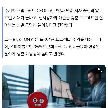
주기영 크립토퀀트 CEO는 밈코인과 단순 서사 중심의 알트
XRP (XRP)
₩
1,467
(+1.81%)
코인 시대가 끝나고, 실사용자와 매출을 갖춘 프로젝트만 살
Solana (SOL)
₩
107,256
(+2.92%)
아남는 선별 국면에 들어섰다고 진단했다.
TRON (TRX)
₩
462.6
(+0.47%)
그는 BNB·TON 같은 플랫폼형 프로젝트, 수익을 내는 디파
이, 스테이블코인·RWA·토큰화 주식 등 전통금융과 연결된
Hyperliquid (HYPE)
₩
77,477
(+0.98%)
분야가 생존 가능성이 높다고 밝혔다.
Dogecoin (DOGE)
₩
99.95
(+1.70%)