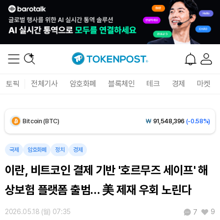
토픽
전체기사
암호화폐
블록체인
테크
경제
마켓
Bitcoin (BTC)
₩
91,548,396
(-0.58%)
Ethereum (ETH)
₩
2,707,726
(-0.61%)
국제
암호화폐
정치
경제
이란, 비트코인 결제 기반 '호르무즈 세이프' 해
Tether USDt (USDT)
₩
1,421
(-0.01%)
상보험 플랫폼 출범… 美 제재 우회 노린다
BNB (BNB)
₩
840,308
(-1.47%)
2026.05.18 (월) 07:35
9
7
USDC (USDC)
₩
1,422
(-0.01%)