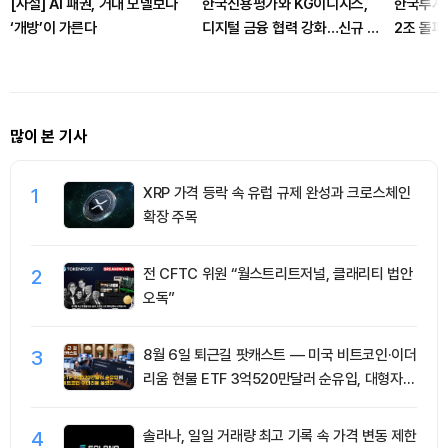
[사설] AI 패권, 거대 모델보다
한국신용평가와 KG이니시스,
한국투자
‘개방’이 가른다
디지털 금융 협력 강화…신규 사
2조 돌파
업 모델 구축
장
많이 본 기사
1
XRP 가격 등락 속 유럽 규제 완성과 크로스체인
확장 주목
2
전 CFTC 위원 “월스트리트저널, 클래리티 법안
오독”
3
8월 6일 퇴근길 팟캐스트 — 미국 비트코인·이더
리움 현물 ETF 3억520만달러 순유입, 대형자산
쏠림 강화
4
솔라나, 일일 거래량 최고 기록 속 가격 변동 제한