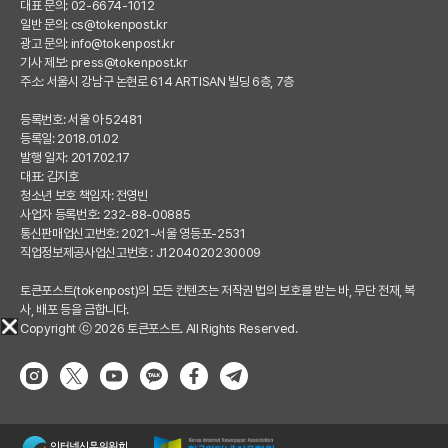
대표 문의: 02-6674-1012
일반 문의:
cs@tokenpost.kr
광고 문의:
info@tokenpost.kr
기사 제보:
press@tokenpost.kr
주소: 서울시 강남구 논현로 614 ARTISAN 빌딩 6층, 7층
등록번호: 서울 아 52481
등록일: 2018.01.02
발행 일자: 2017.02.17
대표: 김지호
청소년 보호 책임자: 전영빈
사업자 등록번호: 232-88-00885
통신판매업신고번호: 2021-서울 영등포-2531
직업정보제공사업신고번호 : J1204020230009
토큰포스트(tokenpost)의 모든 컨텐츠는 저작권 법의 보호를 받는 바, 무단 전재, 복
사, 배포 등을 금합니다.
Copyright ⓒ 2026 토큰포스트. All Rights Reserved.