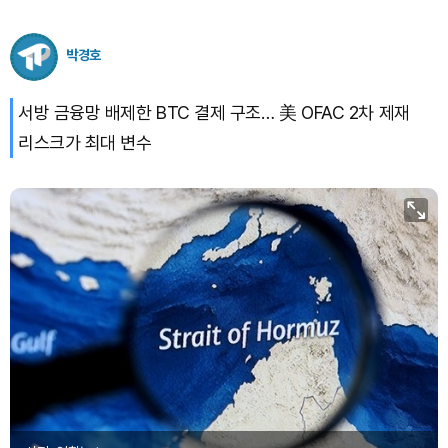
XRP (XRP)
₩
1,472
(-3.09%)
박경호
Solana (SOL)
₩
103,460
(-2.29%)
서방 금융망 배제한 BTC 결제 구조… 美 OFAC 2차 제재
리스크가 최대 변수
TRON (TRX)
₩
465.0
(-0.25%)
Hyperliquid (HYPE)
₩
79,690
(-2.09%)
Dogecoin (DOGE)
₩
97.63
(-2.15%)