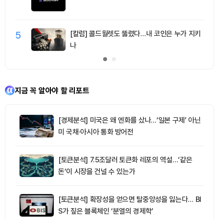
5
[칼럼] 콜드월렛도 뚫렸다…내 코인은 누가 지키
나
지금 꼭 알아야 할 리포트
[경제분석] 미국은 왜 엔화를 샀나…‘일본 구제’ 아닌
미 국채·아시아 통화 방어전
[토큰분석] 7.5조달러 토큰화 레포의 역설…‘같은
돈’이 시장을 건널 수 있는가
[토큰분석] 확장성을 얻으면 탈중앙성을 잃는다… BI
S가 짚은 블록체인 ‘분열의 경제학’