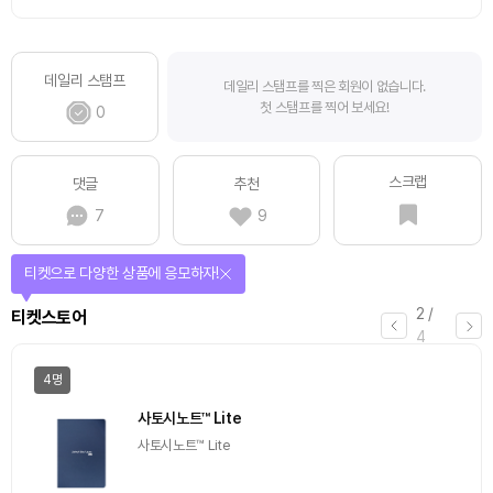
데일리 스탬프
데일리 스탬프를 찍은 회원이 없습니다.
첫 스탬프를 찍어 보세요!
0
스크랩
댓글
추천
7
9
선물이 쏟아지는 에어드랍 이벤트!
3
/
에어드랍
4
일반
마감
[Episode 12] IXO™2024 참여하고, 2억원 상당 에어
드랍 받자!
추첨을 통해 100명에게 커피 기프티콘 에어드랍