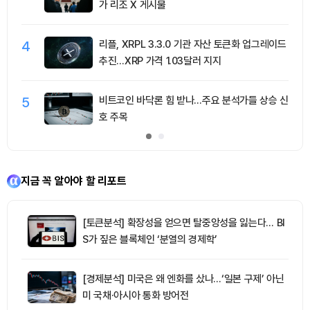
가 리조 X 게시물
4
리플, XRPL 3.3.0 기관 자산 토큰화 업그레이드
추진…XRP 가격 1.03달러 지지
5
비트코인 바닥론 힘 받나…주요 분석가들 상승 신
호 주목
지금 꼭 알아야 할 리포트
[토큰분석] 확장성을 얻으면 탈중앙성을 잃는다… BI
S가 짚은 블록체인 ‘분열의 경제학’
[경제분석] 미국은 왜 엔화를 샀나…‘일본 구제’ 아닌
미 국채·아시아 통화 방어전