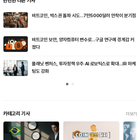
관련된 다른 기사
비트코인, 박스권 돌파 시도…7만5000달러 안착이 분기점
비트코인 보안, 양자컴퓨터 변수로…구글 연구에 경계감 커
졌다
플래닛 벤처스, 투자정책 우주·AI·로보틱스로 확대…IR 마케
팅도 강화
카테고리 기사
더보기