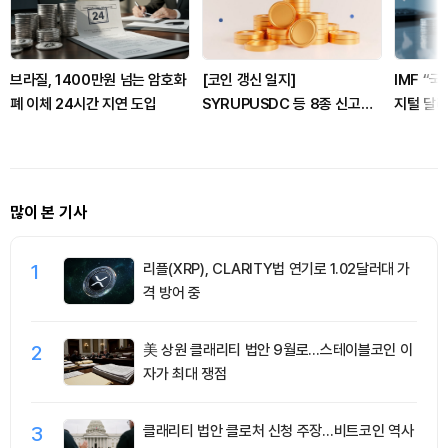
브라질, 1400만원 넘는 암호화
[코인 갱신 일지]
IMF “
폐 이체 24시간 지연 도입
SYRUPUSDC 등 8종 신고
지털 달러
점…WLFI·VVS 신저점 갱신
많이 본 기사
1
리플(XRP), CLARITY법 연기로 1.02달러대 가
격 방어 중
2
美 상원 클래리티 법안 9월로…스테이블코인 이
자가 최대 쟁점
3
클래리티 법안 클로처 신청 주장…비트코인 역사