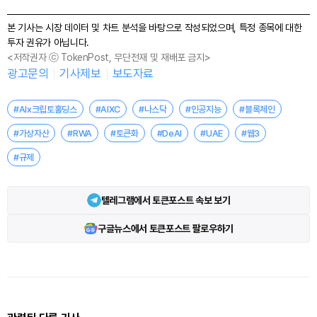
본 기사는 시장 데이터 및 차트 분석을 바탕으로 작성되었으며, 특정 종목에 대한
투자 권유가 아닙니다.
<저작권자 ⓒ TokenPost, 무단전재 및 재배포 금지>
광고문의
기사제보
보도자료
#AIx크립토홀딩스
#AIXC
#나스닥
#인공지능
#블록체인
#가상자산
#RWA
#토큰화
#DeAI
#UAE
#웹3
#규제
텔레그램에서 토큰포스트 속보 보기
구글뉴스에서 토큰포스트 팔로우하기