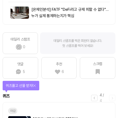
[온체인분석] FATF "DeFi라고 규제 피할 수 없다"…
누가 실제 통제하는지가 핵심
데일리 스탬프
데일리 스탬프를 찍은 회원이 없습니다.
첫 스탬프를 찍어 보세요!
0
스크랩
댓글
추천
5
6
퀴즈풀고 선물 받자!
4
/
퀴즈
4
마감