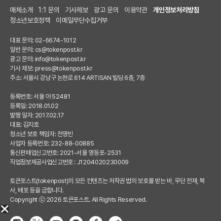
매체소개
1:1 문의
기사제보
광고 문의
이용약관
개인정보처리방침
청소년보호정책
이메일무단수집거부
대표 문의: 02-6674-1012
일반 문의:
cs@tokenpost.kr
광고 문의:
info@tokenpost.kr
기사 제보:
press@tokenpost.kr
주소: 서울시 강남구 논현로 614 ARTISAN 빌딩 6층, 7층
등록번호: 서울 아 52481
등록일: 2018.01.02
발행 일자: 2017.02.17
대표: 김지호
청소년 보호 책임자: 전영빈
사업자 등록번호: 232-88-00885
통신판매업신고번호: 2021-서울 영등포-2531
직업정보제공사업신고번호 : J1204020230009
토큰포스트(tokenpost)의 모든 컨텐츠는 저작권 법의 보호를 받는 바, 무단 전재, 복
사, 배포 등을 금합니다.
Copyright ⓒ 2026 토큰포스트. All Rights Reserved.