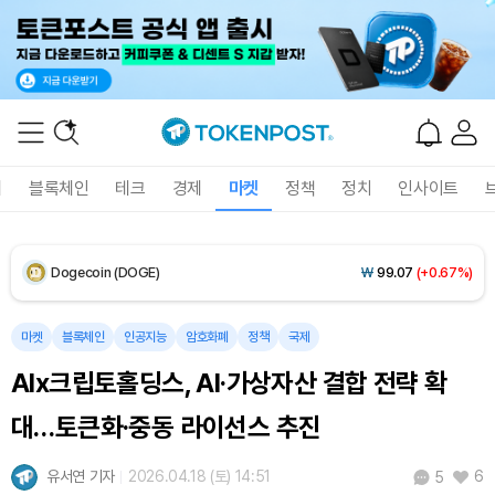
XRP (XRP)
₩
1,463
(+0.35%)
Solana (SOL)
₩
106,158
(+2.31%)
TRON (TRX)
₩
463.0
(+0.34%)
폐
블록체인
테크
경제
마켓
정책
정치
인사이트
Hyperliquid (HYPE)
₩
76,749
(-3.91%)
Dogecoin (DOGE)
₩
99.07
(+0.67%)
Bitcoin (BTC)
₩
91,487,146
(-0.47%)
마켓
블록체인
인공지능
암호화폐
정책
국제
AIx크립토홀딩스, AI·가상자산 결합 전략 확
대…토큰화·중동 라이선스 추진
유서연 기자
2026.04.18 (토) 14:51
6
5