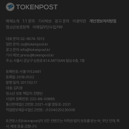
매체소개
1:1 문의
기사제보
광고 문의
이용약관
개인정보처리방침
청소년보호정책
이메일무단수집거부
대표 문의: 02-6674-1012
일반 문의:
cs@tokenpost.kr
광고 문의:
info@tokenpost.kr
기사 제보:
press@tokenpost.kr
주소: 서울시 강남구 논현로 614 ARTISAN 빌딩 6층, 7층
등록번호: 서울 아 52481
등록일: 2018.01.02
발행 일자: 2017.02.17
대표: 김지호
청소년 보호 책임자: 전영빈
사업자 등록번호: 232-88-00885
통신판매업신고번호: 2021-서울 영등포-2531
직업정보제공사업신고번호 : J1204020230009
토큰포스트(tokenpost)의 모든 컨텐츠는 저작권 법의 보호를 받는 바, 무단 전재, 복
사, 배포 등을 금합니다.