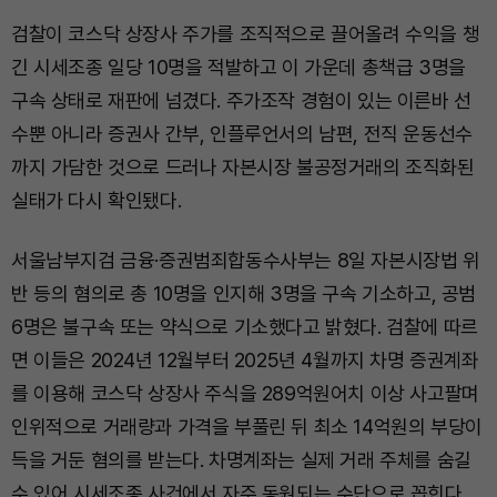
검찰이 코스닥 상장사 주가를 조직적으로 끌어올려 수익을 챙
긴 시세조종 일당 10명을 적발하고 이 가운데 총책급 3명을
구속 상태로 재판에 넘겼다. 주가조작 경험이 있는 이른바 선
수뿐 아니라 증권사 간부, 인플루언서의 남편, 전직 운동선수
까지 가담한 것으로 드러나 자본시장 불공정거래의 조직화된
실태가 다시 확인됐다.
서울남부지검 금융·증권범죄합동수사부는 8일 자본시장법 위
반 등의 혐의로 총 10명을 인지해 3명을 구속 기소하고, 공범
6명은 불구속 또는 약식으로 기소했다고 밝혔다. 검찰에 따르
면 이들은 2024년 12월부터 2025년 4월까지 차명 증권계좌
를 이용해 코스닥 상장사 주식을 289억원어치 이상 사고팔며
인위적으로 거래량과 가격을 부풀린 뒤 최소 14억원의 부당이
득을 거둔 혐의를 받는다. 차명계좌는 실제 거래 주체를 숨길
수 있어 시세조종 사건에서 자주 동원되는 수단으로 꼽힌다.