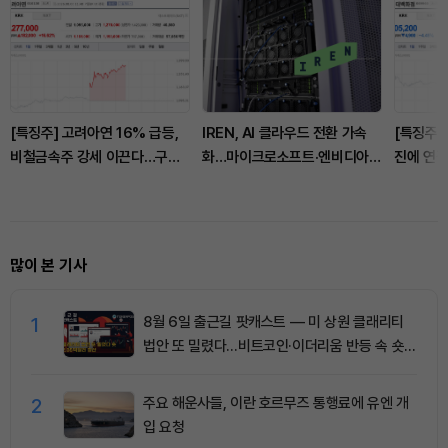
[특징주] 고려아연 16% 급등,
IREN, AI 클라우드 전환 가속
[특징주]
비철금속주 강세 이끈다…구리
화…마이크로소프트·엔비디아와
진에 연
값 상승 기대 부각
28억 달러 계약 체결
향 겹치며
많이 본 기사
1
8월 6일 출근길 팟캐스트 — 미 상원 클래리티
법안 또 밀렸다…비트코인·이더리움 반등 속 숏
청산 2.35억달러
2
주요 해운사들, 이란 호르무즈 통행료에 유엔 개
입 요청