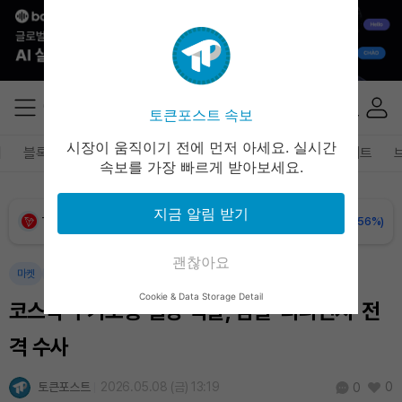
BNB (BNB)
₩
844,549
(-0.61%)
USDC (USDC)
₩
1,422
(-0.01%)
토큰포스트 속보
XRP (XRP)
₩
1,493
(-0.99%)
시장이 움직이기 전에 먼저 아세요. 실시간
폐
블록체인
테크
경제
마켓
정책
정치
인사이트
속보를 가장 빠르게 받아보세요.
Solana (SOL)
₩
104,457
(-0.46%)
지금 알림 받기
TRON (TRX)
₩
464.8
(-0.56%)
괜찮아요
Hyperliquid (HYPE)
₩
78,841
(-2.93%)
마켓
사회
Cookie & Data Storage Detail
코스닥 주가조종 일당 적발, 검찰 '리니언시' 전
Dogecoin (DOGE)
₩
98.37
(-0.91%)
격 수사
Bitcoin (BTC)
₩
91,861,395
(+0.82%)
토큰포스트
2026.05.08 (금) 13:19
0
0