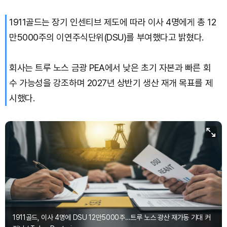
1911골드는 장기 인센티브 제도에 따라 이사 4명에게 총 12
XRP (XRP)
₩
1,466
(-0.24%)
만5000주의 이연주식단위(DSU)를 부여했다고 밝혔다.
Solana (SOL)
₩
108,211
(+0.33%)
회사는 트루 노스 금광 PEA에서 낮은 초기 자본과 빠른 회
TRON (TRX)
₩
464.4
(+0.38%)
수 가능성을 강조하며 2027년 상반기 생산 재개 목표를 제
시했다.
Hyperliquid (HYPE)
₩
76,944
(-0.14%)
Dogecoin (DOGE)
₩
99.19
(-0.86%)
1911골드, 이사 4명에 DSU 12만5000주…트루 노스 광산 재가동 기대 커