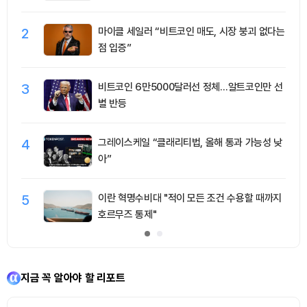
2
마이클 세일러 “비트코인 매도, 시장 붕괴 없다는
점 입증”
3
비트코인 6만5000달러선 정체…알트코인만 선
별 반등
4
그레이스케일 “클래리티법, 올해 통과 가능성 낮
아”
5
이란 혁명수비대 "적이 모든 조건 수용할 때까지
호르무즈 통제"
지금 꼭 알아야 할 리포트