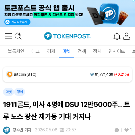
폐
블록체인
테크
경제
마켓
정책
정치
인사이트
Bitcoin (BTC)
₩
91,771,439
(+0.21%)
Ethereum (ETH)
₩
2,710,499
(+0.16%)
마켓
경제
1911골드, 이사 4명에 DSU 12만5000주…트
Tether USDt (USDT)
₩
1,407
(-0.01%)
루 노스 광산 재가동 기대 커지나
BNB (BNB)
₩
856,241
(+0.59%)
강수빈 기자
2026.05.08 (금) 20:57
1
1
USDC (USDC)
₩
1,408
(0.00%)