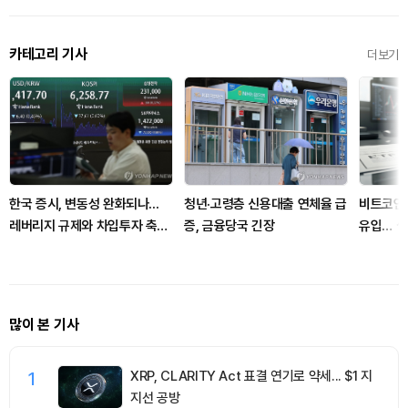
카테고리 기사
더보기
한국 증시, 변동성 완화되나...
청년·고령층 신용대출 연체율 급
비트코인 
레버리지 규제와 차입투자 축소
증, 금융당국 긴장
유입… 
영향
극
많이 본 기사
1
XRP, CLARITY Act 표결 연기로 약세... $1 지
지선 공방