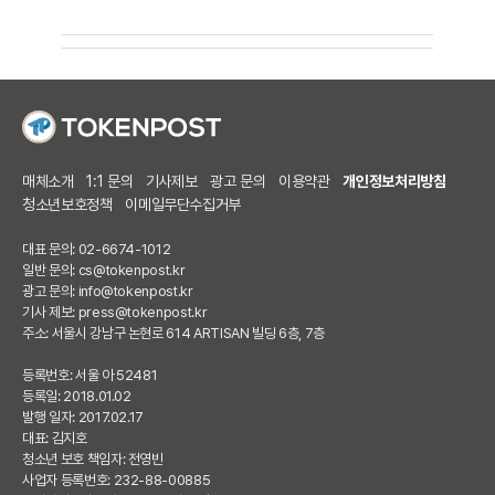
매체소개
1:1 문의
기사제보
광고 문의
이용약관
개인정보처리방침
청소년보호정책
이메일무단수집거부
대표 문의: 02-6674-1012
일반 문의:
cs@tokenpost.kr
광고 문의:
info@tokenpost.kr
기사 제보:
press@tokenpost.kr
주소: 서울시 강남구 논현로 614 ARTISAN 빌딩 6층, 7층
등록번호: 서울 아 52481
등록일: 2018.01.02
발행 일자: 2017.02.17
대표: 김지호
청소년 보호 책임자: 전영빈
사업자 등록번호: 232-88-00885