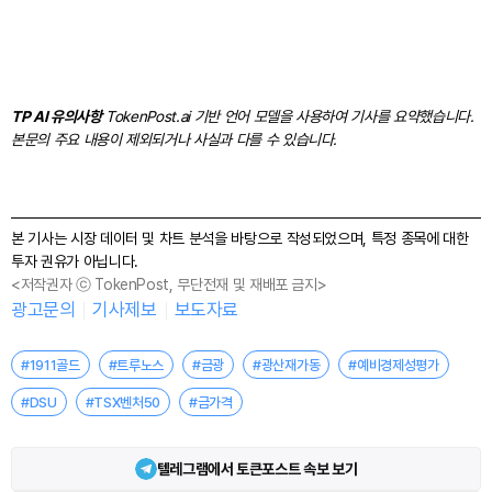
TP AI 유의사항
TokenPost.ai 기반 언어 모델을 사용하여 기사를 요약했습니다.
본문의 주요 내용이 제외되거나 사실과 다를 수 있습니다.
본 기사는 시장 데이터 및 차트 분석을 바탕으로 작성되었으며, 특정 종목에 대한
투자 권유가 아닙니다.
<저작권자 ⓒ TokenPost, 무단전재 및 재배포 금지>
광고문의
기사제보
보도자료
#1911골드
#트루노스
#금광
#광산재가동
#예비경제성평가
#DSU
#TSX벤처50
#금가격
텔레그램에서 토큰포스트 속보 보기