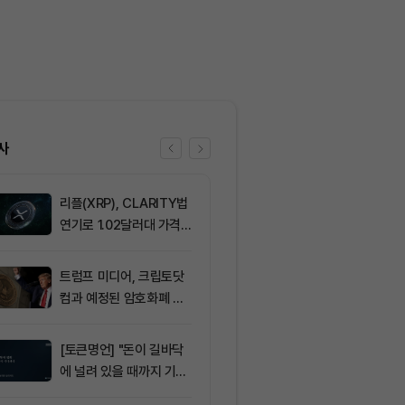
사
리플(XRP), CLARITY법
6
삼성전자·SK
연기로 1.02달러대 가격
버리지 ETF 상
방어 중
도전인가, 절
가?
트럼프 미디어, 크립토닷
7
트럼프 미디어
컴과 예정된 암호화폐 계
(CRO) 딜 접
약 철회
병에 집중
[토큰명언] "돈이 길바닥
8
뉴욕증시, 부
에 널려 있을 때까지 기다
표에 엇갈린 반
려라" ㅡ Day 144
강세