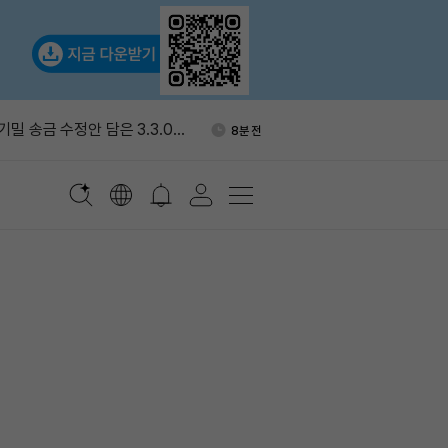
, 프라이버시 전송 추진…5억
26분 전
러 시장 겨냥
 기밀 송금 수정안 담은 3.3.0
8분 전
미카법 검토 추진…역외 스테이
12분 전
칙도 손본다
전 주요 뉴스
15분 전
번 주 채굴 BTC 270.5개
20분 전
보유량 0 유지
, 프라이버시 전송 추진…5억
26분 전
러 시장 겨냥
 기밀 송금 수정안 담은 3.3.0
8분 전