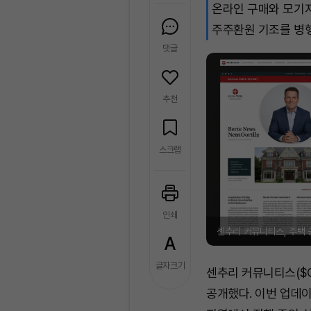
온라인 구매와 모기지
주주환원 기조를 병행
댓글
추천
스크랩
인쇄
센추리 커뮤니티스, 주택 공
글자크기
센추리 커뮤니티스($C
공개했다. 이번 업데이