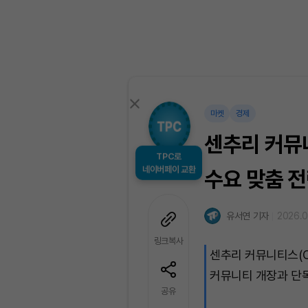
마켓
경제
센추리 커뮤
TPC로
네이버페이 교환
수요 맞춤 전
유서연 기자
2026.0
링크복사
센추리 커뮤니티스(C
커뮤니티 개장과 단독
공유