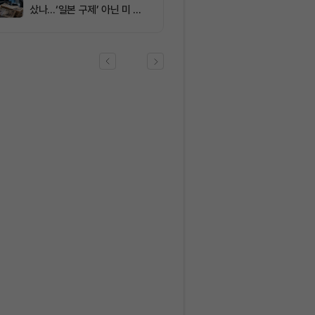
샀나…‘일본 구제’ 아닌 미 국
채·아시아 통화 방어전