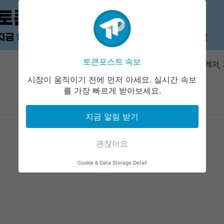
XRP 레저
3000만달
토큰포스트 속보
속보
XRP 레저,
배포했다
시장이 움직이기 전에 먼저 아세요. 실시간 속보
유럽연합, 
를 가장 빠르게 받아보세요.
마켓정보
라운지
커뮤니티
서비스
블코인 규
오데일리 오
지금 알림 받기
비트디어, 이
전량 매각…
괜찮아요
XRP 레저
Cookie & Data Storage Detail
3000만달
XRP 레저,
배포했다