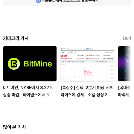
구글뉴스에서 토큰포스트 팔로우하기
카테고리 기사
더보기
비트마인, NYSE에서 8.27%
[특징주] 심텍, 2분기 어닝 서프
[국내증시
상승 마감…바이낸스에서 토큰
라이즈에 강세…소캠 성장 기대
하락세, 
화 주식 담보 추가
에 증권가 추정치 상향
며 출발
많이 본 기사