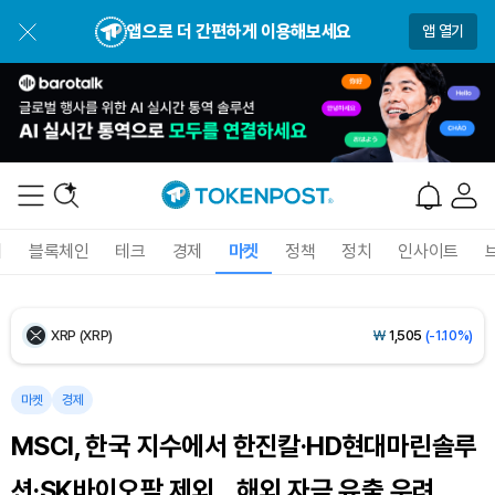
Dogecoin (DOGE)
₩
99.24
(-0.31%)
앱으로 더 간편하게 이용해보세요
앱 열기
Bitcoin (BTC)
₩
91,802,621
(+0.65%)
Ethereum (ETH)
₩
2,711,879
(+2.06%)
Tether USDt (USDT)
₩
1,421
(-0.02%)
BNB (BNB)
₩
845,310
(-0.87%)
폐
블록체인
테크
경제
마켓
정책
정치
인사이트
USDC (USDC)
₩
1,422
(0.00%)
XRP (XRP)
₩
1,505
(-1.10%)
Solana (SOL)
₩
104,940
(-0.04%)
마켓
경제
MSCI, 한국 지수에서 한진칼·HD현대마린솔루
TRON (TRX)
₩
466.8
(+0.48%)
션·SK바이오팜 제외... 해외 자금 유출 우려