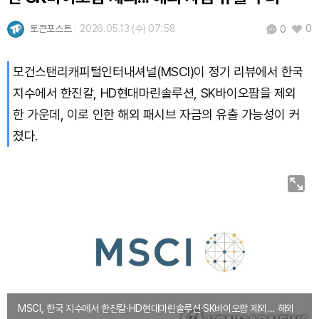
Hyperliquid (HYPE)
₩
80,464
(+2.97%)
토큰포스트
2026.05.13 (수) 07:58
0
0
Dogecoin (DOGE)
₩
99.24
(-0.31%)
모건스탠리캐피털인터내셔널(MSCI)이 정기 리뷰에서 한국
Bitcoin (BTC)
₩
91,802,621
(+0.65%)
지수에서 한진칼, HD현대마린솔루션, SK바이오팜을 제외
한 가운데, 이로 인한 해외 패시브 자금의 유출 가능성이 커
졌다.
MSCI, 한국 지수에서 한진칼·HD현대마린솔루션·SK바이오팜 제외... 해외