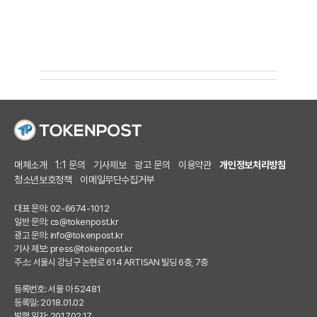
매체소개
1:1 문의
기사제보
광고 문의
이용약관
개인정보처리방침
청소년보호정책
이메일무단수집거부
대표 문의: 02-6674-1012
일반 문의:
cs@tokenpost.kr
광고 문의:
info@tokenpost.kr
기사 제보:
press@tokenpost.kr
주소: 서울시 강남구 논현로 614 ARTISAN 빌딩 6층, 7층
등록번호: 서울 아 52481
등록일: 2018.01.02
발행 일자: 2017.02.17