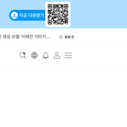
만5천 달러 돌파…일일 상승률
40분 전
지 생성 모델 ‘이매진 이미지
10분 전
만달러 초과 일부 암호화폐 송
20분 전
4시간 지연
 마스코인 FDV 예측 이벤트
22분 전
베이스 프라임서 3만 ETH 인
38분 전
만달러 규모
만5천 달러 돌파…일일 상승률
40분 전
지 생성 모델 ‘이매진 이미지
10분 전