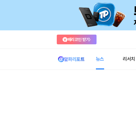
베리코인 받기
뉴스
리서치
알파리포트