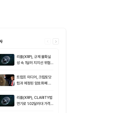
사
리플(XRP), 규제 불확실
6
삼성전자·SK
성 속 1달러 지지선 위협
버리지 ETF 상
받아
도전인가, 절
가?
트럼프 미디어, 크립토닷
7
[토큰운세] 20
컴과 예정된 암호화폐 계
8일 띠별 토큰
약 철회
리플(XRP), CLARITY법
8
트럼프 미디어
연기로 1.02달러대 가격
(CRO) 딜 접
방어 중
병에 집중