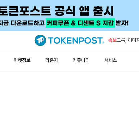
BTC, 6
0.17%
속보
그록, 이미
2.0’ 출시
브라질, 1
마켓정보
라운지
커뮤니티
서비스
금 최대 2
프리딕트펀,
추가
고래, 코인
출…5721
BTC, 6
0.17%
그록, 이미
2.0’ 출시