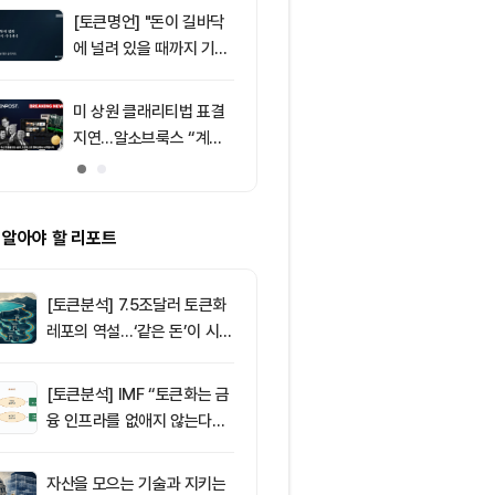
[토큰명언] "돈이 길바닥
9
뉴욕증시, 부
에 널려 있을 때까지 기다
표에 엇갈린 반
려라" ㅡ Day 144
강세
미 상원 클래리티법 표결
10
솔라나(SOL)
지연…알소브룩스 “계속
시장 활기와 
추진”
그레이드로 주
 알아야 할 리포트
[토큰분석] 7.5조달러 토큰화
레포의 역설…‘같은 돈’이 시장
을 건널 수 있는가
[토큰분석] IMF “토큰화는 금
융 인프라를 없애지 않는다…
‘하이브리드 FMI’로 재편할
뿐”
자산을 모으는 기술과 지키는