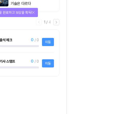
기술은 다르다
을 완료하고 보상을 획득!
1
/
4
0
출석 체크
/ 0
이동
0
기사 스탬프
/ 0
이동