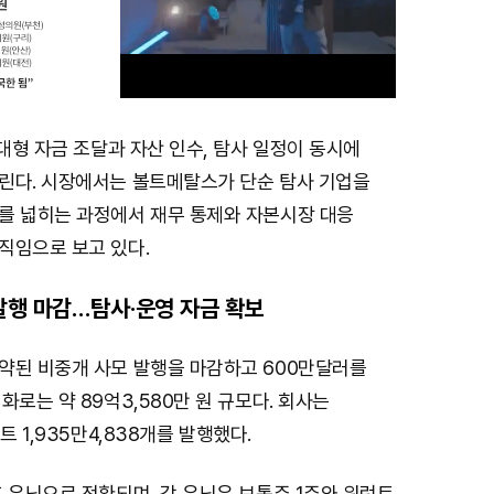
 대형 자금 조달과 자산 인수, 탐사 일정이 동시에
M
린다. 시장에서는 볼트메탈스가 단순 탐사 기업을
u
를 넓히는 과정에서 재무 통제와 자본시장 대응
t
직임으로 보고 있다.
e
발행 마감…탐사·운영 자금 확보
약된 비중개 사모 발행을 마감하고 600만달러를
화로는 약 89억3,580만 원 규모다. 회사는
트 1,935만4,838개를 발행했다.
 유닛으로 전환되며, 각 유닛은 보통주 1주와 워런트