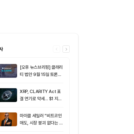
사
[오후 뉴스브리핑] 클래리
6
이란 혁명수비대
티 법안 9월 15일 토론종
든 조건 수용할
결 표결 外
르무즈 통제"
XRP, CLARITY Act 표
7
[오후 시세브리
결 연기로 약세... $1 지지
폐 시장 혼조세
선 공방
인 64,762달
움 1,913달러
마이클 세일러 “비트코인
8
[저녁 시세브리
매도, 시장 붕괴 없다는 점
폐 시장 혼조세
입증”
인 64,801달