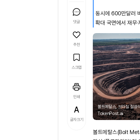
동시에 600만달러 
댓글
확대 국면에서 재무·
추천
스크랩
인쇄
볼트메탈스, 브라질 철광석
TokenPost.ai
글자크기
볼트메탈스(Bolt M