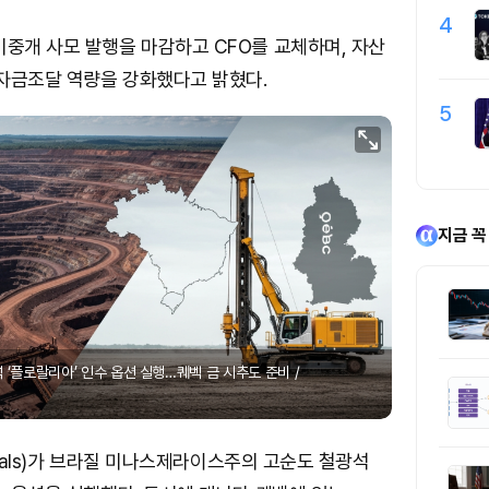
4
비중개 사모 발행을 마감하고 CFO를 교체하며, 자산
자금조달 역량을 강화했다고 밝혔다.
5
지금 꼭
 ‘플로랄리아’ 인수 옵션 실행…퀘벡 금 시추도 준비 /
etals)가 브라질 미나스제라이스주의 고순도 철광석