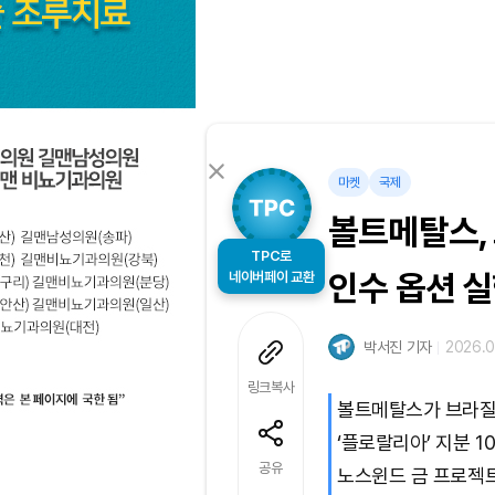
마켓
국제
볼트메탈스,
TPC로
네이버페이 교환
인수 옵션 
박서진 기자
2026.0
링크복사
볼트메탈스가 브라질
‘플로랄리아’ 지분 1
공유
노스윈드 금 프로젝트