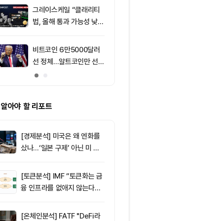
1,918달러
그레이스케일 “클래리티
9
밴스 2028 대
법, 올해 통과 가능성 낮
9% 선두…비
아”
가 리조 주장
비트코인 6만5000달러
10
이란, 호르무즈
선 정체…알트코인만 선별
6개…미군 철수
반등
구
 알아야 할 리포트
[경제분석] 미국은 왜 엔화를
샀나…‘일본 구제’ 아닌 미 국
채·아시아 통화 방어전
[토큰분석] IMF “토큰화는 금
융 인프라를 없애지 않는다…
‘하이브리드 FMI’로 재편할
뿐”
[온체인분석] FATF "DeFi라