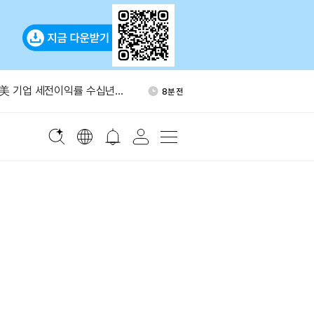
7월 통화정책회의 의견 요약본
1시간 전
“美 기업 세전이익률 수십년래
8분 전
 격차 키울 것”
“비트코인, 금 대비 성과 안정
42분 전
먼 “미국, 25년 내 기축통화
54분 전
수도”
스 로봇 책임자 쿵타오, 샤오
1시간 전
7월 통화정책회의 의견 요약본
1시간 전
“美 기업 세전이익률 수십년래
8분 전
 격차 키울 것”