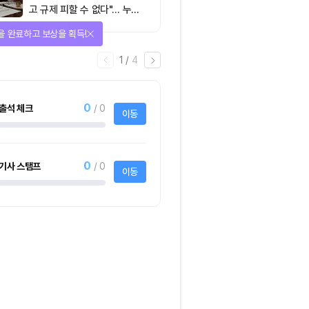
고 규제 피할 수 없다"… 누가
실제 통제하는지가 핵심
을 완료하고 보상을 획득!
1
/
4
0
출석 체크
/ 0
이동
0
기사 스탬프
/ 0
이동