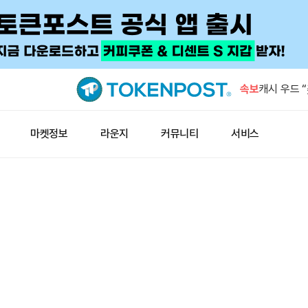
일본은행, 
10일 공개
속보
캐시 우드 
고점…AI가
캐시 우드 
마켓정보
라운지
커뮤니티
서비스
화”
JP모건 다이
지위 잃을 
전 바이트댄
미 합류
일본은행, 
10일 공개
캐시 우드 
고점…AI가