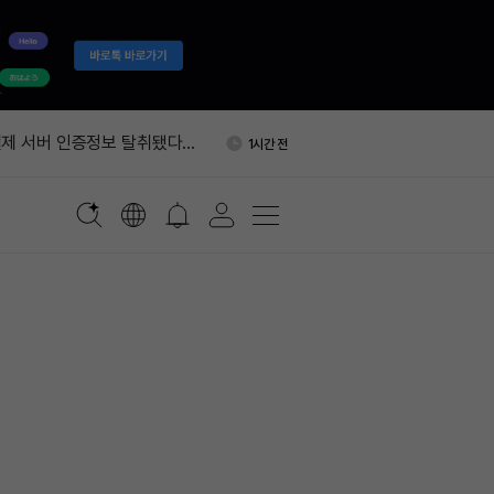
국통화 코인, 달러 스테이블코인
1시간 전
가능성'
제 서버 인증정보 탈취됐다…
1시간 전
트 권고
에 0.05% 보험료…승리증권
1시간 전
자, ETH 300개 추가 믹싱…
1시간 전
개로 늘었다
포츠, 폴리마켓·칼시 양쪽에
1시간 전
 공급
국통화 코인, 달러 스테이블코인
1시간 전
가능성'
제 서버 인증정보 탈취됐다…
1시간 전
트 권고