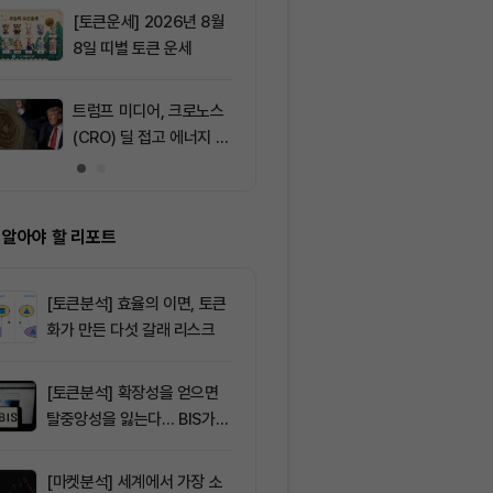
[토큰운세] 2026년 8월
9
솔라나, 무기한
8일 띠별 토큰 운세
제약정 5억 달
며 네트워크 
효과 본격화
트럼프 미디어, 크로노스
10
IREN, AI 인
(CRO) 딜 접고 에너지 합
격화로 주가 8
병에 집중
 알아야 할 리포트
[토큰분석] 효율의 이면, 토큰
화가 만든 다섯 갈래 리스크
[토큰분석] 확장성을 얻으면
탈중앙성을 잃는다… BIS가
짚은 블록체인 ‘분열의 경제
학’
[마켓분석] 세계에서 가장 소