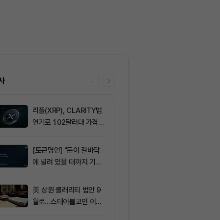
사
리플(XRP), CLARITY법
6
비트마인, 이
연기로 1.02달러대 가격
에도 주가 약세
방어 중
[토큰명언] "돈이 길바닥
7
[선물 고수 PI
에 널려 있을 때까지 기다
인 달러마진 계
려라" ㅡ Day 144
p 감소...코
2.05%p 축소
美 상원 클래리티 법안 9
8
서클 7% 급등
월로…스테이블코인 이자
와 Arc 메인넷
가 최대 쟁점
에 투자자 집중