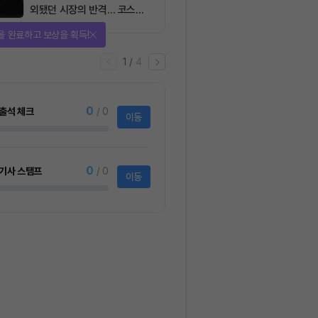
외됐던 시장의 반격… 코스피
대규모 숏스퀴즈
을 완료하고 보상을 획득!
1
/
4
0
출석 체크
/ 0
이동
0
기사 스탬프
/ 0
이동