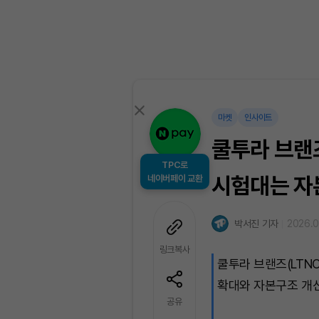
마켓
인사이트
쿨투라 브랜즈
TPC로
네이버페이 교환
시험대는 자
박서진 기자
2026.0
링크복사
쿨투라 브랜즈(LTN
확대와 자본구조 개선
공유