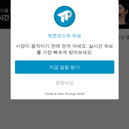
IMF '자
수요 키울 
토큰포스트 속보
속보
라이트닝 결
즉시 업데이
시장이 움직이기 전에 먼저 아세요. 실시간 속보
해시키 계좌
를 가장 빠르게 받아보세요.
마켓정보
라운지
커뮤니티
서비스
10일 시행
아즈텍 공격
지금 알림 받기
누적 500
지니어스 스
공식 데이터
괜찮아요
IMF '자
Cookie & Data Storage Detail
수요 키울 
라이트닝 결
즉시 업데이