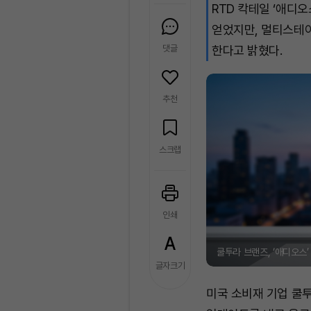
RTD 칵테일 ‘애디
얻었지만, 멀티스테
댓글
한다고 밝혔다.
추천
스크랩
인쇄
쿨투라 브랜즈, ‘애디오스’ 
글자크기
미국 소비재 기업 쿨투라