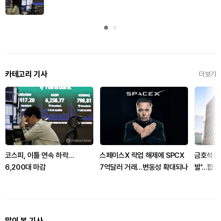
카테고리 기사
더보기
코스피, 이틀 연속 하락…
스페이스X 락업 해제에 SPCX
금호석유화
6,200대 마감
7억달러 거래…변동성 확대되나
발'...
많이 본 기사