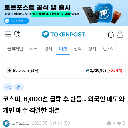
Dogecoin (DOGE)
₩
99.55
(+1.15%)
Bitcoin (BTC)
₩
92,603,566
(+0.41%)
폐
블록체인
테크
경제
마켓
정책
정치
인사이트
Ethereum (ETH)
₩
2,729,803
(+0.04%)
Tether USDt (USDT)
₩
1,424
(0.00%)
마켓
경제
BNB (BNB)
₩
843,313
(-0.30%)
코스피, 8,000선 급락 후 반등... 외국인 매도와
USDC (USDC)
₩
1,425
(-0.01%)
개인 매수 격렬한 대결
XRP (XRP)
₩
1,464
(-2.04%)
토큰포스트
2026.05.19 (화) 01:59
0
0