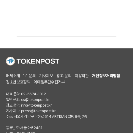
매체소개
1:1 문의
기사제보
광고 문의
이용약관
개인정보처리방침
청소년보호정책
이메일무단수집거부
대표 문의: 02-6674-1012
일반 문의:
cs@tokenpost.kr
광고 문의:
info@tokenpost.kr
기사 제보:
press@tokenpost.kr
주소: 서울시 강남구 논현로 614 ARTISAN 빌딩 6층, 7층
등록번호: 서울 아 52481