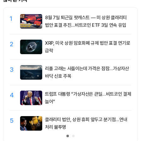
1
8월 7일 퇴근길 팟캐스트 — 미 상원 클래리티
법안 표결 추진…비트코인 ETF 3일 연속 유입
2
XRP, 미국 상원 암호화폐 규제 법안 표결 연기로
급락
3
리플 고래는 사들이는데 가격은 잠잠…가상자산
바닥 신호 주목
4
트럼프 대통령 “가상자산은 큰일…비트코인 결제
늘어”
5
클래리티 법안, 상원 휴회 앞두고 분기점…연내
처리 불투명