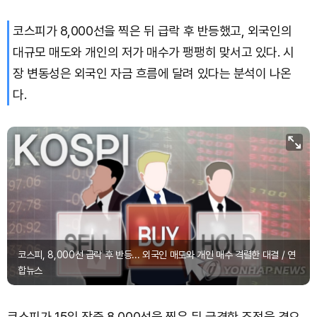
Solana (SOL)
₩
105,222
(+0.61%)
코스피가 8,000선을 찍은 뒤 급락 후 반등했고, 외국인의
TRON (TRX)
₩
467.3
(+0.16%)
대규모 매도와 개인의 저가 매수가 팽팽히 맞서고 있다. 시
장 변동성은 외국인 자금 흐름에 달려 있다는 분석이 나온
Hyperliquid (HYPE)
₩
79,427
(-0.05%)
다.
Dogecoin (DOGE)
₩
99.55
(+1.15%)
Bitcoin (BTC)
₩
92,603,566
(+0.41%)
코스피, 8,000선 급락 후 반등... 외국인 매도와 개인 매수 격렬한 대결 / 연
합뉴스
코스피가 15일 장중 8,000선을 찍은 뒤 급격한 조정을 겪으