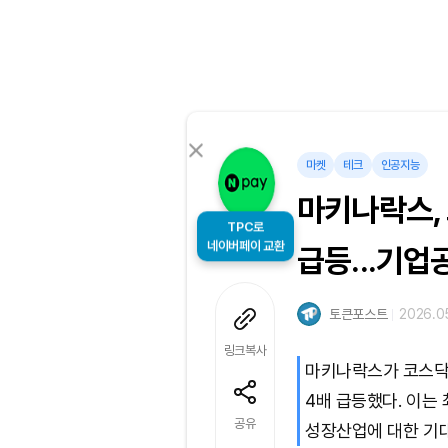
마켓
테크
인공지능
마키나락스, 
TPC로
네이버페이 교환
급등...기업
토큰포스트
2026.05
링크복사
마키나락스가 코스닥
4배 급등했다. 이는
공유
성장산업에 대한 기