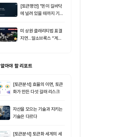
[토큰명언] "돈이 길바닥
9
뉴욕증시, 부
에 널려 있을 때까지 기다
표에 엇갈린 반
려라" ㅡ Day 144
강세
미 상원 클래리티법 표결
10
솔라나(SOL)
지연…알소브룩스 “계속
시장 활기와 
추진”
그레이드로 주
 알아야 할 리포트
[토큰분석] 효율의 이면, 토큰
화가 만든 다섯 갈래 리스크
자산을 모으는 기술과 지키는
기술은 다르다
[토큰분석] 토큰화 세계의 세