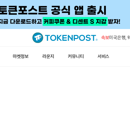
고래, 코인
출…5721
속보
미국은행, 
로 하향
그록, 이미
마켓정보
라운지
커뮤니티
서비스
2.0’ 출시
브라질, 1
금 최대 2
프리딕트펀,
추가
고래, 코인
출…5721
미국은행, 
로 하향