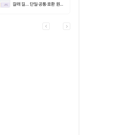
갈래 길… 단일·공통·호환 원장
이 가르는 ‘원자적 결제’의 운
명