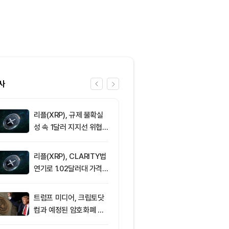
사
리플(XRP), 규제 불확실
6
삼성전자·SK
성 속 1달러 지지선 위협
버리지 ETF 상
받아
도전인가, 절
가?
리플(XRP), CLARITY법
7
[토큰운세] 20
연기로 1.02달러대 가격
8일 띠별 토큰
방어 중
트럼프 미디어, 크립토닷
8
트럼프 미디어
컴과 예정된 암호화폐 계
(CRO) 딜 접
약 철회
병에 집중