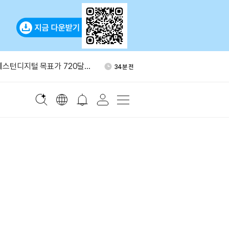
베이스 프라임서 3만 ETH 인
1시간 전
만달러 규모
웨스턴디지털 목표가 720달러
34분 전
지 생성 모델 ‘이매진 이미지
49분 전
만달러 초과 일부 암호화폐 송
58분 전
4시간 지연
 마스코인 FDV 예측 이벤트
1시간 전
베이스 프라임서 3만 ETH 인
1시간 전
만달러 규모
웨스턴디지털 목표가 720달러
34분 전