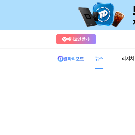
베리코인 받기
뉴스
리서치
알파리포트