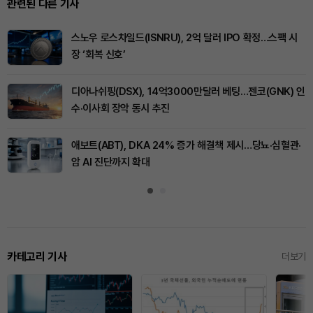
관련된 다른 기사
스노우 로스차일드(ISNRU), 2억 달러 IPO 확정…스팩 시
장 ‘회복 신호’
디아나쉬핑(DSX), 14억3000만달러 베팅…젠코(GNK) 인
수·이사회 장악 동시 추진
애보트(ABT), DKA 24% 증가 해결책 제시…당뇨·심혈관·
암 AI 진단까지 확대
카테고리 기사
더보기