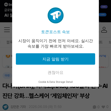
토큰포스트 속보
Dogecoin (DOGE)
₩
98.72
(-0.09%)
시장이 움직이기 전에 먼저 아세요. 실시간
폐
블록체인
테크
경제
마켓
정책
정치
인사이트
속보를 가장 빠르게 받아보세요.
Bitcoin (BTC)
₩
91,328,698
(-0.10%)
지금 알림 받기
Ethereum (ETH)
₩
2,704,750
(+0.37%)
괜찮아요
Tether USDt (USDT)
₩
1,407
(-0.02%)
마켓
경제
Cookie & Data Storage Detail
다나허(DHR), 마시모(NASI) 180달러 인수·AI
BNB (BNB)
₩
848,260
(+1.47%)
진단 강화…헬스케어 ‘게임체인저’ 부상
USDC (USDC)
₩
1,408
(-0.01%)
김민준 기자
2026.06.09 (화) 11:59
0
0
XRP (XRP)
₩
1,459
(+0.23%)