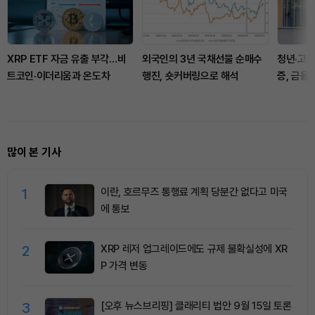
XRP ETF 자금 유출 부각…비
외국인의 3년 국채선물 순매수
청년·고령
트코인·이더리움과 온도차
행진, 숏커버링으로 해석
증, 금융
많이 본 기사
1
이란, 호르무즈 통행료 계획 당분간 없다고 미국
에 통보
2
XRP 레저 업그레이드에도 규제 불확실성에 XR
P 가격 변동
3
[오후 뉴스브리핑] 클래리티 법안 9월 15일 토론