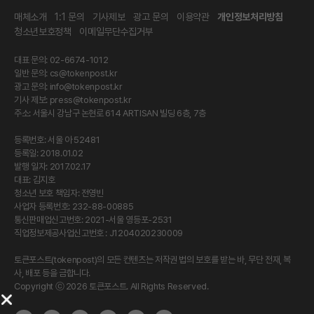
매체소개
1:1 문의
기사제보
광고 문의
이용약관
개인정보처리방침
청소년보호정책
이메일무단수집거부
대표 문의: 02-6674-1012
일반 문의:
cs@tokenpost.kr
광고 문의:
info@tokenpost.kr
기사 제보:
press@tokenpost.kr
주소: 서울시 강남구 논현로 614 ARTISAN 빌딩 6층, 7층
등록번호: 서울 아 52481
등록일: 2018.01.02
발행 일자: 2017.02.17
대표: 김지호
청소년 보호 책임자: 전영빈
사업자 등록번호: 232-88-00885
통신판매업신고번호: 2021-서울 영등포-2531
직업정보제공사업신고번호 : J1204020230009
토큰포스트(tokenpost)의 모든 컨텐츠는 저작권 법의 보호를 받는 바, 무단 전재, 복
사, 배포 등을 금합니다.
Copyright ⓒ 2026 토큰포스트. All Rights Reserved.