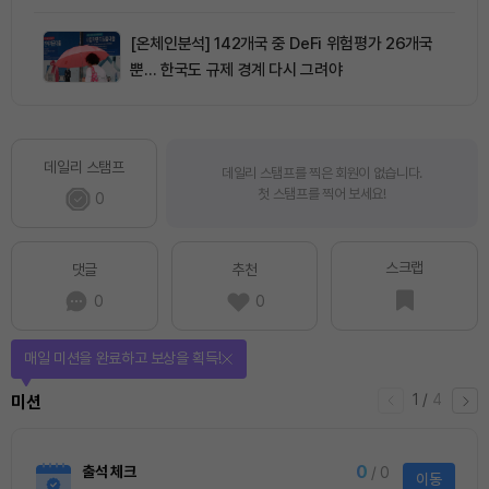
[온체인분석] 142개국 중 DeFi 위험평가 26개국
뿐… 한국도 규제 경계 다시 그려야
데일리 스탬프
데일리 스탬프를 찍은 회원이 없습니다.
첫 스탬프를 찍어 보세요!
0
스크랩
댓글
추천
0
0
매일 미션을 완료하고 보상을 획득!
1
/
4
미션
0
출석 체크
/ 0
이동