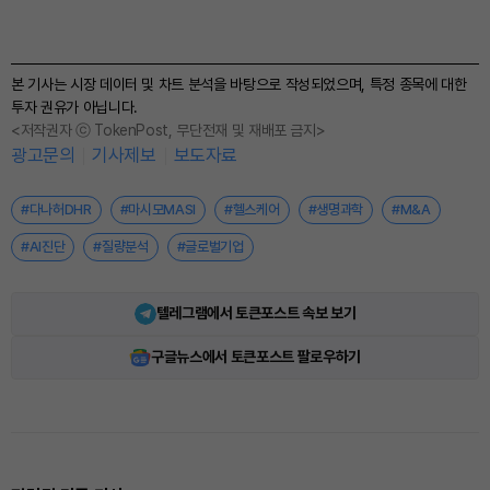
본 기사는 시장 데이터 및 차트 분석을 바탕으로 작성되었으며, 특정 종목에 대한
투자 권유가 아닙니다.
<저작권자 ⓒ TokenPost, 무단전재 및 재배포 금지>
광고문의
기사제보
보도자료
#다나허DHR
#마시모MASI
#헬스케어
#생명과학
#M&A
#AI진단
#질량분석
#글로벌기업
텔레그램에서 토큰포스트 속보 보기
구글뉴스에서 토큰포스트 팔로우하기