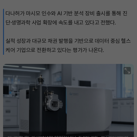
다나허가 마시모 인수와 AI 기반 분석 장비 출시를 통해 진
Solana (SOL)
₩
107,525
(+2.19%)
단·생명과학 사업 확장에 속도를 내고 있다고 전했다.
TRON (TRX)
₩
463.5
(+0.60%)
실적 성장과 대규모 채권 발행을 기반으로 데이터 중심 헬스
Hyperliquid (HYPE)
₩
77,075
(+0.65%)
케어 기업으로 전환하고 있다는 평가가 나온다.
Dogecoin (DOGE)
₩
98.72
(-0.09%)
Bitcoin (BTC)
₩
91,328,698
(-0.10%)