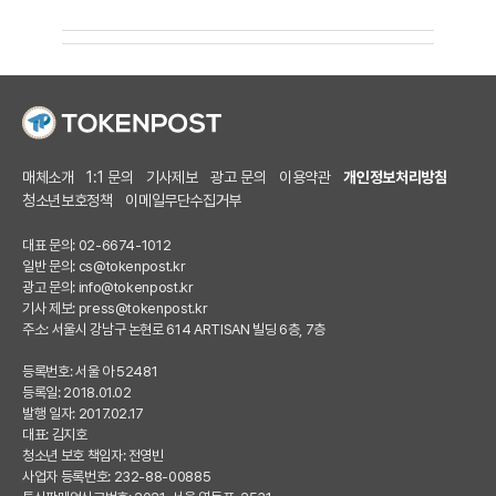
매체소개
1:1 문의
기사제보
광고 문의
이용약관
개인정보처리방침
청소년보호정책
이메일무단수집거부
대표 문의: 02-6674-1012
일반 문의:
cs@tokenpost.kr
광고 문의:
info@tokenpost.kr
기사 제보:
press@tokenpost.kr
주소: 서울시 강남구 논현로 614 ARTISAN 빌딩 6층, 7층
등록번호: 서울 아 52481
등록일: 2018.01.02
발행 일자: 2017.02.17
대표: 김지호
청소년 보호 책임자: 전영빈
사업자 등록번호: 232-88-00885