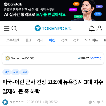
XRP (XRP)
₩
1,478
(-1.99%)
Solana (SOL)
₩
103,672
(-1.39%)
TRON (TRX)
₩
465.8
(-0.40%)
폐
블록체인
테크
경제
마켓
정책
정치
인사이트
Hyperliquid (HYPE)
₩
79,539
(-1.33%)
Dogecoin (DOGE)
₩
98.67
(-0.77%)
Bitcoin (BTC)
₩
91,737,876
(-0.27%)
마켓
국제
경제
미국-이란 군사 긴장 고조에 뉴욕증시 3대 지수
일제히 큰 폭 하락
토큰포스트
2026.06.11 (목) 05:52
6
5