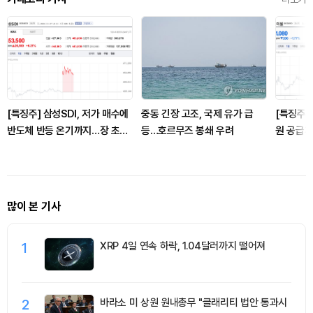
[특징주] 삼성SDI, 저가 매수에
중동 긴장 고조, 국제 유가 급
[특징주]
반도체 반등 온기까지…장 초반
등…호르무즈 봉쇄 우려
원 공급
급등
료 수주 
많이 본 기사
1
XRP 4일 연속 하락, 1.04달러까지 떨어져
2
바라소 미 상원 원내총무 "클래리티 법안 통과시