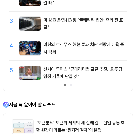
킬 때"
3
미 상원 은행위원장 "클래리티 법안, 휴회 전 표
결"
4
이란의 호르무즈 해협 통과 차단 전망에 뉴욕 증
시 약세
5
신시아 루미스 "클래리티법 표결 추진…민주당
입장 기록에 남길 것"
지금 꼭 알아야 할 리포트
[토큰분석] 토큰화 세계의 세 갈래 길… 단일·공통·호
환 원장이 가르는 ‘원자적 결제’의 운명