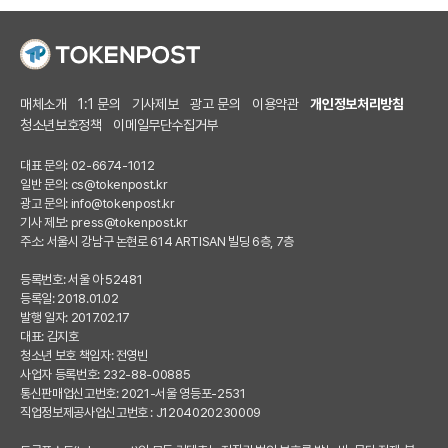
매체소개
1:1 문의
기사제보
광고 문의
이용약관
개인정보처리방침
청소년보호정책
이메일무단수집거부
대표 문의: 02-6674-1012
일반 문의:
cs@tokenpost.kr
광고 문의:
info@tokenpost.kr
기사 제보:
press@tokenpost.kr
주소: 서울시 강남구 논현로 614 ARTISAN 빌딩 6층, 7층
등록번호: 서울 아 52481
등록일: 2018.01.02
발행 일자: 2017.02.17
대표: 김지호
청소년 보호 책임자: 전영빈
사업자 등록번호: 232-88-00885
통신판매업신고번호: 2021-서울 영등포-2531
직업정보제공사업신고번호 : J1204020230009