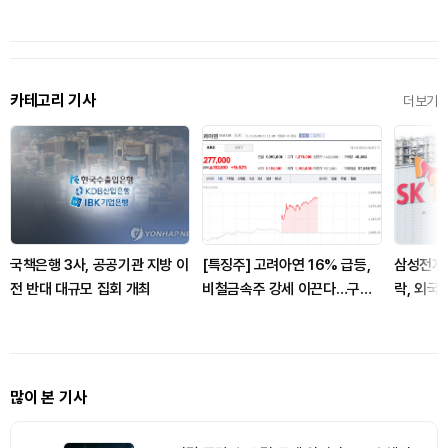
카테고리 기사
더보기
국책은행 3사, 공공기관 지방 이
[특징주] 고려아연 16% 급등,
삼성전자·
전 반대 대규모 집회 개최
비철금속주 강세 이끈다…구리
락, 외국
값 상승 기대 부각
업종 불안
많이 본 기사