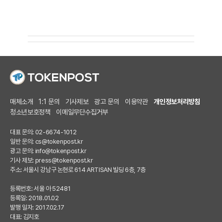
매체소개
1:1 문의
기사제보
광고 문의
이용약관
개인정보처리방침
청소년보호정책
이메일무단수집거부
대표 문의: 02-6674-1012
일반 문의:
cs@tokenpost.kr
광고 문의:
info@tokenpost.kr
기사 제보:
press@tokenpost.kr
주소: 서울시 강남구 논현로 614 ARTISAN 빌딩 6층, 7층
등록번호: 서울 아 52481
등록일: 2018.01.02
발행 일자: 2017.02.17
대표: 김지호