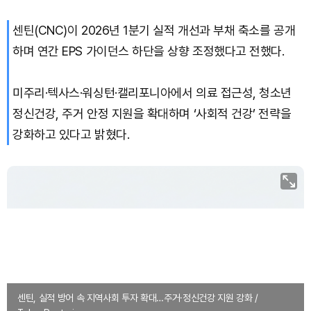
센틴(CNC)이 2026년 1분기 실적 개선과 부채 축소를 공개
Bitcoin (BTC)
₩
91,584,842
(-0.74%)
하며 연간 EPS 가이던스 하단을 상향 조정했다고 전했다.
미주리·텍사스·워싱턴·캘리포니아에서 의료 접근성, 청소년
정신건강, 주거 안정 지원을 확대하며 ‘사회적 건강’ 전략을
강화하고 있다고 밝혔다.
센틴, 실적 방어 속 지역사회 투자 확대…주거·정신건강 지원 강화 /