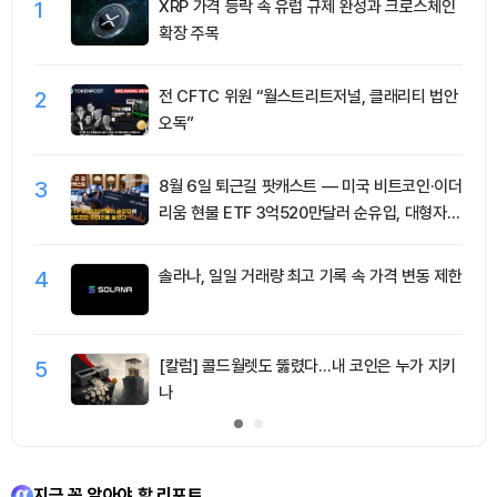
1
XRP 가격 등락 속 유럽 규제 완성과 크로스체인
확장 주목
2
전 CFTC 위원 “월스트리트저널, 클래리티 법안
오독”
3
8월 6일 퇴근길 팟캐스트 — 미국 비트코인·이더
리움 현물 ETF 3억520만달러 순유입, 대형자산
쏠림 강화
4
솔라나, 일일 거래량 최고 기록 속 가격 변동 제한
5
[칼럼] 콜드월렛도 뚫렸다…내 코인은 누가 지키
나
지금 꼭 알아야 할 리포트