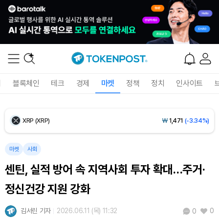
Ethereum (ETH)
₩
2,712,760
(-0.56%)
Tether USDt (USDT)
₩
1,421
(-0.01%)
BNB (BNB)
₩
839,354
(-1.62%)
폐
블록체인
테크
경제
마켓
정책
정치
인사이트
USDC (USDC)
₩
1,422
(-0.01%)
XRP (XRP)
₩
1,471
(-3.34%)
Solana (SOL)
₩
103,319
(-2.42%)
마켓
사회
센틴, 실적 방어 속 지역사회 투자 확대…주거·
TRON (TRX)
₩
464.6
(-0.34%)
정신건강 지원 강화
Hyperliquid (HYPE)
₩
79,741
(-2.33%)
김서린 기자
2026.06.11 (목) 11:32
0
0
Dogecoin (DOGE)
₩
97.75
(-2.18%)