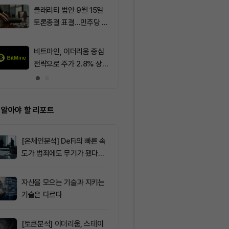
클래리티 법안 9월 15일
9
솔라나의 최근
토론종결 표결…민주당 7
네트워크 변화,
표 필요
분석
비트마인, 이더리움 중심
10
그레이스케일 
전략으로 주가 2.8% 상
법, 올해 통과
승
아”
 알아야 할 리포트
[온체인분석] DeFi의 빠른 속
도가 범죄에도 무기가 됐다…
FATF가 경고한 4대 위협
자산을 모으는 기술과 지키는
기술은 다르다
[토큰분석] 이더리움, 스테이