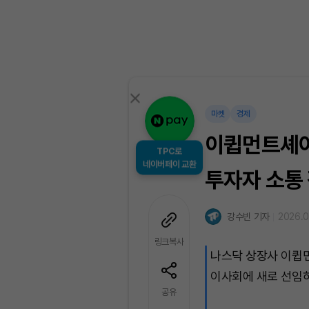
마켓
경제
이큅먼트셰어
TPC로
네이버페이 교환
투자자 소통
강수빈 기자
2026.06
링크복사
나스닥 상장사 이큅먼
이사회에 새로 선임
공유