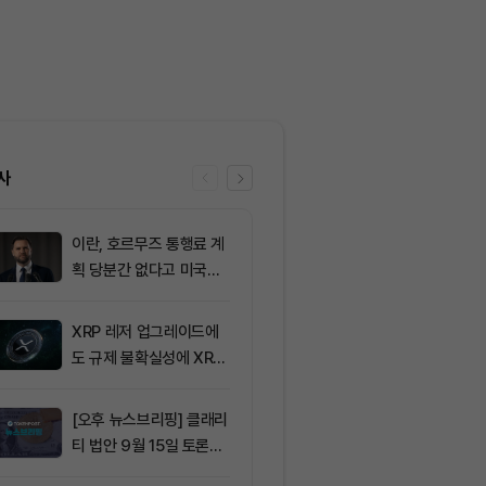
사
이란, 호르무즈 통행료 계
6
[토큰운세] 20
획 당분간 없다고 미국에
9일 띠별 토큰
통보
XRP 레저 업그레이드에
7
SK이노베이션,
도 규제 불확실성에 XRP
업이익 전망치 
가격 변동
회… 기업 실적
[오후 뉴스브리핑] 클래리
8
비트코인 BIP-
티 법안 9월 15일 토론종
신호 돌입…채
결 표결 外
2.53%에 그