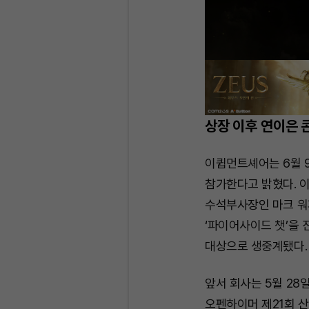
상장 이후 연이은 
이큅먼트셰어는 6월 
참가한다고 밝혔다. 이
수석부사장인 마크 워파
‘파이어사이드 챗’을
대상으로 생중계됐다.
앞서 회사는 5월 28
오펜하이머 제21회 산