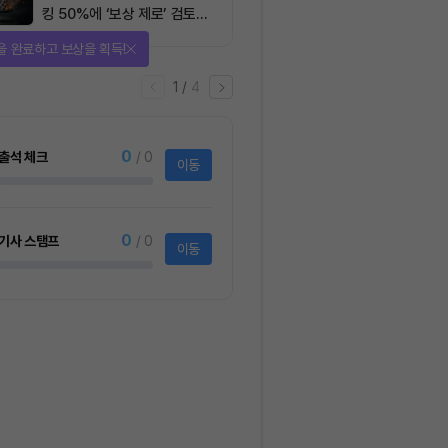
킹 50%에 ‘보상 제로’ 검토…
통화정책 개편인가 탈중앙화
을 완료하고 보상을 획득!
역행인가
1
/
4
0
출석 체크
/ 0
이동
0
기사 스탬프
/ 0
이동