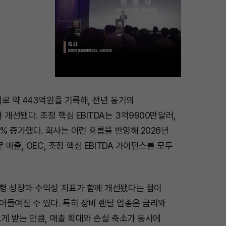
로 약 443억원을 기록해, 전년 동기의
M
 개선됐다. 조정 핵심 EBITDA는 3억9900만달러,
u
8% 증가했다. 회사는 이런 흐름을 반영해 2026년
t
 매출, OEC, 조정 핵심 EBITDA 가이던스를 모두
e
형 성장과 수익성 지표가 함께 개선됐다는 점이
아들여질 수 있다. 특히 장비 렌탈 업종은 금리와
게 받는 만큼, 매출 확대와 손실 축소가 동시에