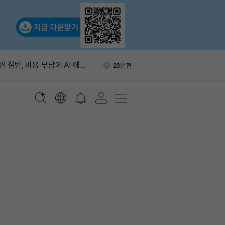
, 8월 10일 DAppOS 에어
1시간 전
원 절반, 비용 부담에 AI 에이
23분 전
축소”
이트 24시간 만에 거의 반토
1시간 전
, 채굴 중단 선언
간 청산 3480만 달러…숏 포지
1시간 전
다
파밍풀 3곳 공격…DOT 88
1시간 전
 빠져나갔다
, 8월 10일 DAppOS 에어
1시간 전
원 절반, 비용 부담에 AI 에이
23분 전
축소”