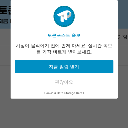
바이낸스 알파
드롭
토큰포스트 속보
속보
KPMG “임
전트 배포 
시장이 움직이기 전에 먼저 아세요. 실시간 속보
오션 해시레
를 가장 빠르게 받아보세요.
마켓정보
라운지
커뮤니티
서비스
막…러프넥스
TUT 1시
지금 알림 받기
션에 쏠렸
비프로스트 
만1000개
괜찮아요
바이낸스 알파
Cookie & Data Storage Detail
드롭
KPMG “임
전트 배포 