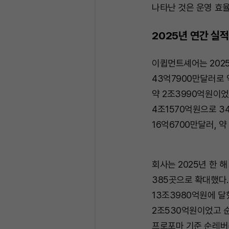
나타난 것은 운영 효
2025년 연간 실
이큅먼트셰어는 202
43억7900만달러로 
약 2조3990억원이었
4조1570억원으로 34
16억6700만달러, 약
회사는 2025년 한 
385곳으로 확대했다. 
13조3980억원에 달
2조530억원이었고 
프로포마 기준 순레버리