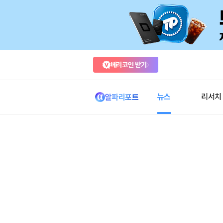
베리코인 받기
뉴스
리서치
알파리포트