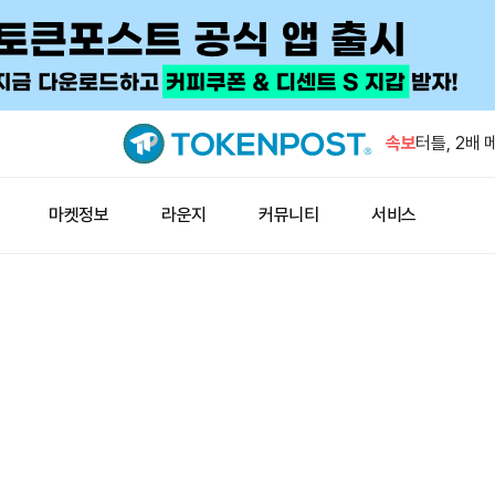
7월 암호화
해 두 번째
속보
터틀, 2배
일본 증권사
윈펑펀드, 
마켓정보
라운지
커뮤니티
서비스
현물 금, 
중국 7월 원
7월 암호화
해 두 번째
터틀, 2배
일본 증권사