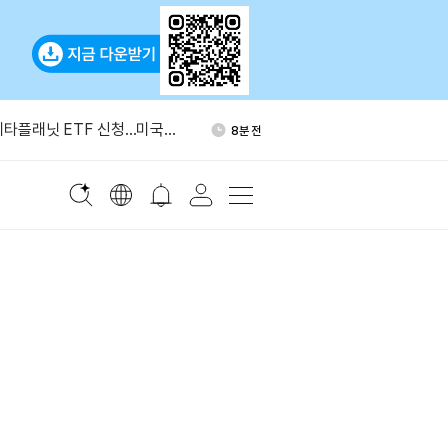
폐 해킹 피해 2.47억달러…올
34분 전
 규모
 메타플래닛 ETF 신청…미국서
8분 전
 없이 투자 가능
코기 투자설 부인
12분 전
온스당 4300달러 돌파
18분 전
유 수입, 6월 급감 뒤 반등
22분 전
폐 해킹 피해 2.47억달러…올
34분 전
 규모
 메타플래닛 ETF 신청…미국서
8분 전
 없이 투자 가능