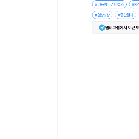
#리듬파마슈티컬스
#R
#임상2상
#중간결과
텔레그램에서 토큰포