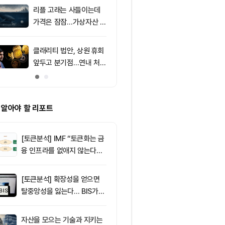
의 공포 경고
리플 고래는 사들이는데
9
8월 7일 퇴근
가격은 잠잠…가상자산 바
— 미 상원 클
닥 신호 주목
표결 추진…비
F 3일 연속 유
클래리티 법안, 상원 휴회
10
[특징주] 금호
앞두고 분기점…연내 처리
락장서 외국인
불투명
속…장중 매수 
포착
 알아야 할 리포트
[토큰분석] IMF “토큰화는 금
융 인프라를 없애지 않는다…
‘하이브리드 FMI’로 재편할
뿐”
[토큰분석] 확장성을 얻으면
탈중앙성을 잃는다… BIS가
짚은 블록체인 ‘분열의 경제
학’
자산을 모으는 기술과 지키는