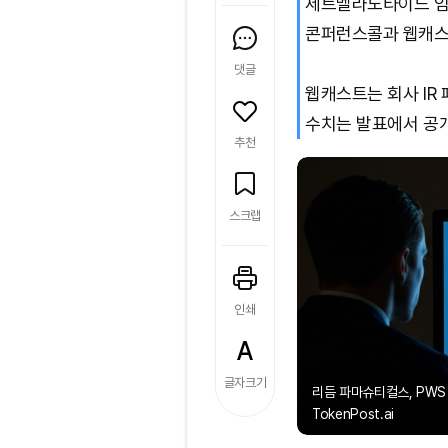
세트멜라노타이드 임상
콘퍼런스콜과 웹캐스
댓글
웹캐스트는 회사 IR
수치는 발표에서 공
추천
스크랩
인쇄
글자크기
리듬 파마슈티컬스, PWS
TokenPost.ai