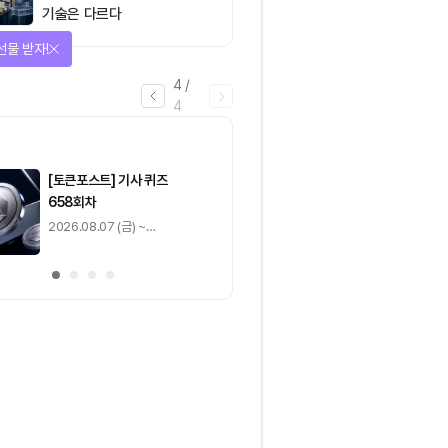
기술은 다르다
을 완료하고 보상을 획득!
1
/
4
0
출석 체크
/ 0
이동
0
기사 스탬프
/ 0
이동