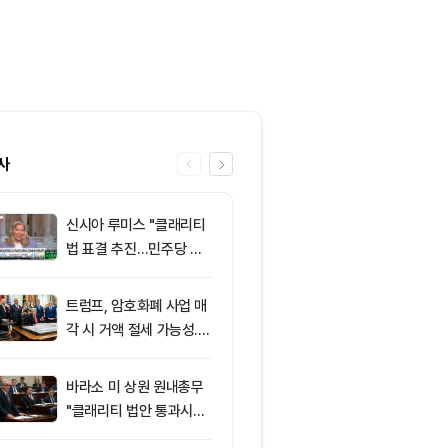
사
신시아 루미스 "클래리티
6
엘리자베스 워
법 표결 추진…민주당 입
티 법안 반대…
장 기록에 남길 것"
암호화폐 법안 
트럼프, 암호화폐 사업 매
7
XRP, 미국 
각 시 거액 절세 가능성...
규제 법안 표결
클래리티 법안 윤리 조항
락
주목
바라소 미 상원 원내총무
8
‘관세’ 한마디
"클래리티 법안 통과시킬
6만2000달
때"
피드, 5억달러