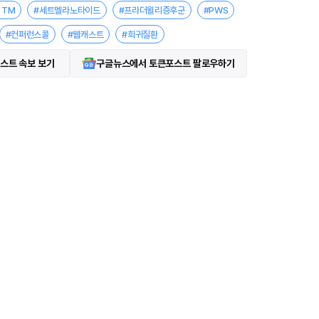
YTM
#세트멜라노타이드
#프라더윌리증후군
#PWS
#컨퍼런스콜
#웹캐스트
#희귀질환
스트 속보 보기
구글뉴스에서 토큰포스트 팔로우하기