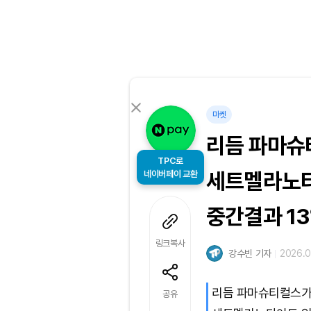
마켓
리듬 파마슈
TPC로
네이버페이 교환
세트멜라노타
중간결과 13
링크복사
강수빈 기자
2026.0
리듬 파마슈티컬스가 
공유