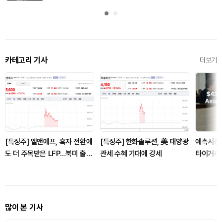
카테고리 기사
더보기
[특징주] 엘앤에프, 흑자 전환에
[특징주] 한화솔루션, 美 태양광
예측시장
도 더 주목받은 LFP…북미 출하
관세 수혜 기대에 강세
타이거리서
기대에 강세
경고
많이 본 기사