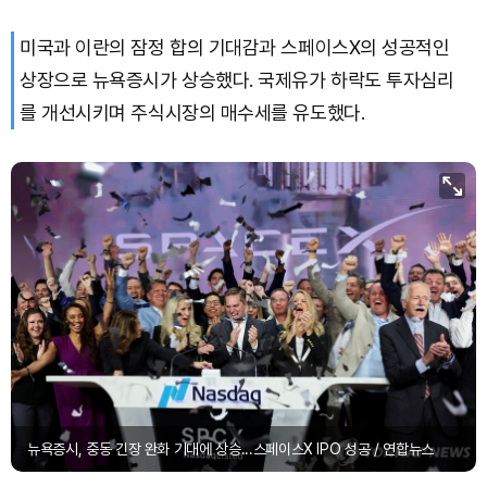
미국과 이란의 잠정 합의 기대감과 스페이스X의 성공적인
Dogecoin (DOGE)
₩
98.64
(-0.52%)
상장으로 뉴욕증시가 상승했다. 국제유가 하락도 투자심리
Bitcoin (BTC)
₩
91,588,042
(-0.33%)
를 개선시키며 주식시장의 매수세를 유도했다.
뉴욕증시, 중동 긴장 완화 기대에 상승...스페이스X IPO 성공 / 연합뉴스