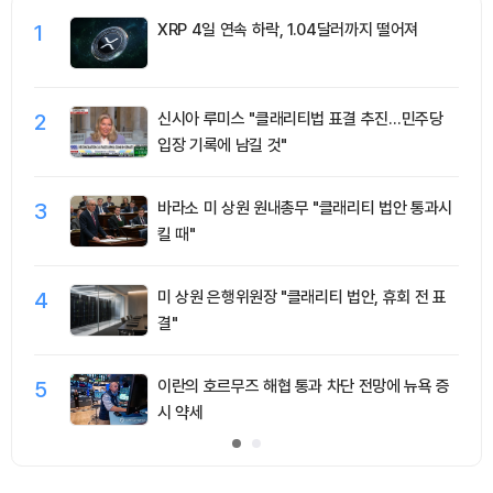
1
XRP 4일 연속 하락, 1.04달러까지 떨어져
2
신시아 루미스 "클래리티법 표결 추진…민주당
입장 기록에 남길 것"
3
바라소 미 상원 원내총무 "클래리티 법안 통과시
킬 때"
4
미 상원 은행위원장 "클래리티 법안, 휴회 전 표
결"
5
이란의 호르무즈 해협 통과 차단 전망에 뉴욕 증
시 약세