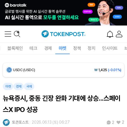
Bitcoin (BTC)
₩
91,588,042
(-0.33%)
Ethereum (ETH)
₩
2,705,401
(+0.15%)
Tether USDt (USDT)
₩
1,424
(+0.01%)
폐
블록체인
테크
경제
마켓
정책
정치
인사이트
BNB (BNB)
₩
845,943
(+0.05%)
USDC (USDC)
₩
1,425
(-0.01%)
XRP (XRP)
₩
1,464
(-1.65%)
마켓
경제
국제
뉴욕증시, 중동 긴장 완화 기대에 상승...스페이
Solana (SOL)
₩
103,529
(-1.12%)
스X IPO 성공
TRON (TRX)
₩
466.6
(-0.15%)
토큰포스트
2026.06.13 (토) 06:27
2
2
Hyperliquid (HYPE)
₩
79,286
(-1.19%)