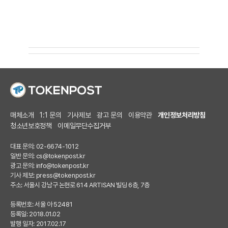
매체소개
1:1 문의
기사제보
광고 문의
이용약관
개인정보처리방침
청소년보호정책
이메일무단수집거부
대표 문의: 02-6674-1012
일반 문의:
cs@tokenpost.kr
광고 문의:
info@tokenpost.kr
기사 제보:
press@tokenpost.kr
주소: 서울시 강남구 논현로 614 ARTISAN 빌딩 6층, 7층
등록번호: 서울 아 52481
등록일: 2018.01.02
발행 일자: 2017.02.17