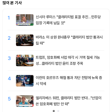
많이 본 기사
1
신시아 루미스 "클래리티법 표결 추진…민주당
입장 기록에 남길 것"
2
바라소 미 상원 원내총무 "클래리티 법안 통과시
킬 때"
3
트럼프, 암호화폐 사업 매각 시 거액 절세 가능
성...클래리티 법안 윤리 조항 주목
4
이란의 호르무즈 해협 통과 차단 전망에 뉴욕 증
시 약세
5
엘리자베스 워런, 클래리티 법안 반대…"산업이
쓴 암호화폐 법안 안 돼"