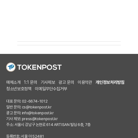
매체소개
1:1 문의
기사제보
광고 문의
이용약관
개인정보처리방침
청소년보호정책
이메일무단수집거부
대표 문의: 02-6674-1012
일반 문의:
cs@tokenpost.kr
광고 문의:
info@tokenpost.kr
기사 제보:
press@tokenpost.kr
주소: 서울시 강남구 논현로 614 ARTISAN 빌딩 6층, 7층
등록번호: 서울 아 52481