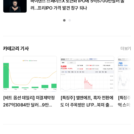
바이낸스 스페이스X 토큰화 IPO에 5억5700만달러 몰
려…프리IPO 가격 발견 창구 되나
카테고리 기사
더보기
[비트 옵션 데일리] 미결제약정
[특징주] 엘앤에프, 흑자 전환에
[특징주]
267억3084만 달러…9만
도 더 주목받은 LFP…북미 출하
억 스마트
6000 달러 콜옵션 거래량 선두
기대에 강세
주 확대 