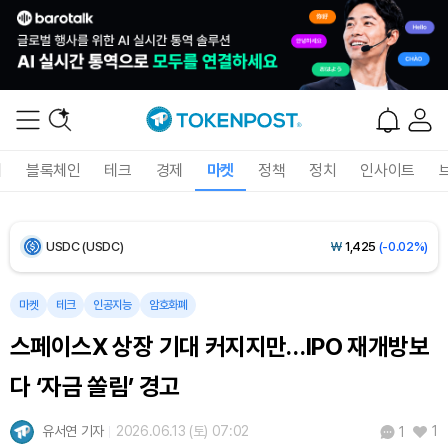
Bitcoin (BTC)
₩
91,433,354
(-1.15%)
Ethereum (ETH)
₩
2,701,106
(-1.07%)
Tether USDt (USDT)
₩
1,424
(0.00%)
폐
블록체인
테크
경제
마켓
정책
정치
인사이트
BNB (BNB)
₩
835,782
(-1.67%)
USDC (USDC)
₩
1,425
(-0.02%)
XRP (XRP)
₩
1,451
(-3.12%)
마켓
테크
인공지능
암호화폐
스페이스X 상장 기대 커지지만…IPO 재개방보
Solana (SOL)
₩
103,509
(-2.09%)
다 ‘자금 쏠림’ 경고
TRON (TRX)
₩
466.6
(+0.42%)
유서연 기자
2026.06.13 (토) 07:02
1
1
Hyperliquid (HYPE)
₩
78,906
(-2.09%)