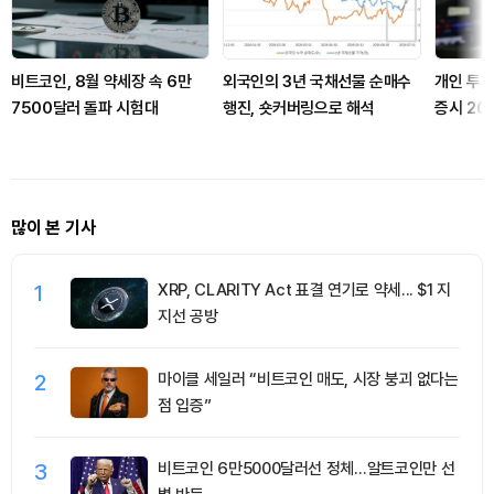
비트코인, 8월 약세장 속 6만
외국인의 3년 국채선물 순매수
개인 투자
7500달러 돌파 시험대
행진, 숏커버링으로 해석
증시 20
많이 본 기사
1
XRP, CLARITY Act 표결 연기로 약세... $1 지
지선 공방
2
마이클 세일러 “비트코인 매도, 시장 붕괴 없다는
점 입증”
3
비트코인 6만5000달러선 정체…알트코인만 선