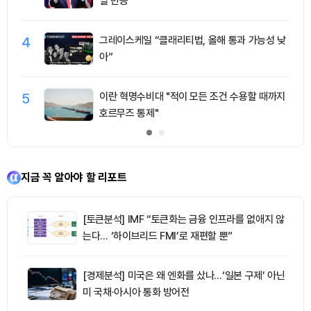
별 반등
4
그레이스케일 “클래리티법, 올해 통과 가능성 낮
아”
5
이란 혁명수비대 "적이 모든 조건 수용할 때까지
호르무즈 통제"
지금 꼭 알아야 할 리포트
[토큰분석] IMF “토큰화는 금융 인프라를 없애지 않
는다… ‘하이브리드 FMI’로 재편할 뿐”
[경제분석] 미국은 왜 엔화를 샀나…‘일본 구제’ 아닌
미 국채·아시아 통화 방어전