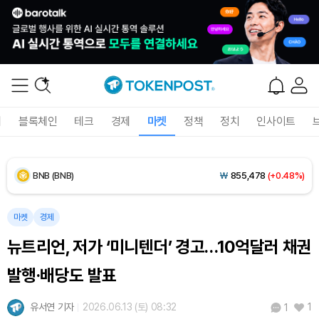
Dogecoin (DOGE)
₩
99.40
(-0.77%)
Bitcoin (BTC)
₩
91,762,896
(+0.20%)
Ethereum (ETH)
₩
2,710,871
(+0.18%)
Tether USDt (USDT)
₩
1,407
(-0.01%)
폐
블록체인
테크
경제
마켓
정책
정치
인사이트
BNB (BNB)
₩
855,478
(+0.48%)
USDC (USDC)
₩
1,408
(-0.01%)
마켓
경제
XRP (XRP)
₩
1,467
(-0.20%)
뉴트리언, 저가 ‘미니텐더’ 경고…10억달러 채권
Solana (SOL)
₩
108,742
(+1.10%)
발행·배당도 발표
TRON (TRX)
₩
464.1
(+0.32%)
유서연 기자
2026.06.13 (토) 08:32
1
1