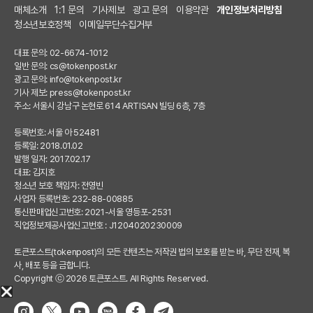
매체소개
1:1 문의
기사제보
광고 문의
이용약관
개인정보처리방침
청소년보호정책
이메일무단수집거부
대표 문의: 02-6674-1012
일반 문의:
cs@tokenpost.kr
광고 문의:
info@tokenpost.kr
기사 제보:
press@tokenpost.kr
주소: 서울시 강남구 논현로 614 ARTISAN 빌딩 6층, 7층
등록번호: 서울 아 52481
등록일: 2018.01.02
발행 일자: 2017.02.17
대표: 김지호
청소년 보호 책임자: 전영빈
사업자 등록번호: 232-88-00885
통신판매업신고번호: 2021-서울 영등포-2531
직업정보제공사업신고번호 : J1204020230009
토큰포스트(tokenpost)의 모든 컨텐츠는 저작권 법의 보호를 받는 바, 무단 전재, 복
사, 배포 등을 금합니다.
Copyright ⓒ 2026 토큰포스트. All Rights Reserved.