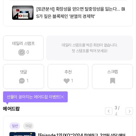
[토큰분석] 확장성을 얻으면 탈중앙성을 잃는다… BI
S가 짚은 블록체인 ‘분열의 경제학’
데일리 스탬프
데일리 스탬프를 찍은 회원이 없습니다.
첫 스탬프를 찍어 보세요!
0
스크랩
댓글
추천
1
1
선물이 쏟아지는 에어드랍 이벤트!
3
/
에어드랍
4
일반
마감
[Episode 12] IXO™2024 참여하고, 2억원 상당 에어