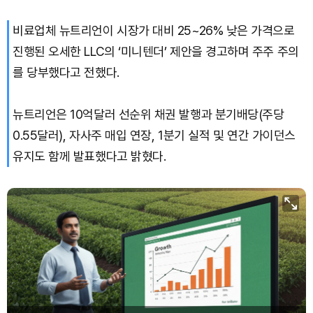
Hyperliquid (HYPE)
₩
77,189
(+0.18%)
비료업체 뉴트리언이 시장가 대비 25~26% 낮은 가격으로
Dogecoin (DOGE)
₩
99.40
(-0.77%)
진행된 오세한 LLC의 ‘미니텐더’ 제안을 경고하며 주주 주의
를 당부했다고 전했다.
Bitcoin (BTC)
₩
91,762,896
(+0.20%)
뉴트리언은 10억달러 선순위 채권 발행과 분기배당(주당
0.55달러), 자사주 매입 연장, 1분기 실적 및 연간 가이던스
유지도 함께 발표했다고 밝혔다.