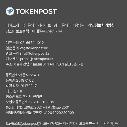
매체소개
1:1 문의
기사제보
광고 문의
이용약관
개인정보처리방침
청소년보호정책
이메일무단수집거부
대표 문의: 02-6674-1012
일반 문의:
cs@tokenpost.kr
광고 문의:
info@tokenpost.kr
기사 제보:
press@tokenpost.kr
주소: 서울시 강남구 논현로 614 ARTISAN 빌딩 6층, 7층
등록번호: 서울 아 52481
등록일: 2018.01.02
발행 일자: 2017.02.17
대표: 김지호
청소년 보호 책임자: 전영빈
사업자 등록번호: 232-88-00885
통신판매업신고번호: 2021-서울 영등포-2531
직업정보제공사업신고번호 : J1204020230009
토큰포스트(tokenpost)의 모든 컨텐츠는 저작권 법의 보호를 받는 바, 무단 전재, 복