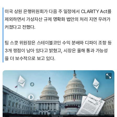
Solana (SOL)
₩
105,298
(+0.90%)
미국 상원 은행위원회가 다음 주 일정에서 CLARITY Act를
제외하면서 가상자산 규제 명확화 법안의 처리 지연 우려가
TRON (TRX)
₩
467.0
(+0.23%)
커졌다고 전했다.
Hyperliquid (HYPE)
₩
80,919
(+2.71%)
팀 스콧 위원장은 스테이블코인 수익 분배와 디파이 조항 등
Dogecoin (DOGE)
₩
99.56
(+1.33%)
3개 쟁점이 남아 있다고 밝혔고, 시장은 올해 통과 가능성
을 더 보수적으로 보고 있다.
Bitcoin (BTC)
₩
92,643,652
(+0.80%)