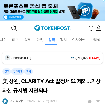
Dogecoin (DOGE)
₩
99.56
(+1.33%)
록체인
테크
경제
마켓
정책
정치
인사이트
브리핑
Bitcoin (BTC)
₩
92,643,652
(+0.80%)
Ethereum (ETH)
₩
2,748,870
(+1.53%)
Tether USDt (USDT)
₩
1,424
(+0.04%)
정책
암호화폐
국제
BNB (BNB)
₩
843,691
(-0.11%)
美 상원, CLARITY Act 일정서 또 제외…가상
USDC (USDC)
₩
1,425
(-0.01%)
자산 규제법 지연되나
XRP (XRP)
₩
1,479
(-0.83%)
정민석 기자
2026.04.15 (수) 19:01
3
3