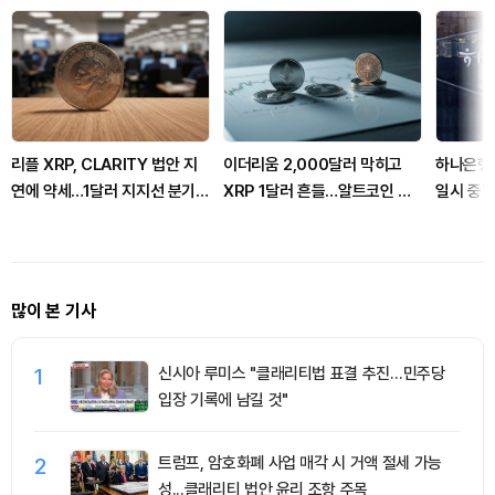
리플 XRP, CLARITY 법안 지
이더리움 2,000달러 막히고
하나은행
연에 약세…1달러 지지선 분기
XRP 1달러 흔들…알트코인 선
일시 중
점
별 장세 강화
많이 본 기사
1
신시아 루미스 "클래리티법 표결 추진…민주당
입장 기록에 남길 것"
2
트럼프, 암호화폐 사업 매각 시 거액 절세 가능
성...클래리티 법안 윤리 조항 주목