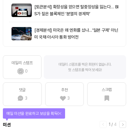
[토큰분석] 확장성을 얻으면 탈중앙성을 잃는다… BI
S가 짚은 블록체인 ‘분열의 경제학’
[경제분석] 미국은 왜 엔화를 샀나…‘일본 구제’ 아닌
미 국채·아시아 통화 방어전
데일리 스탬프
데일리 스탬프를 찍은 회원이 없습니다.
첫 스탬프를 찍어 보세요!
0
스크랩
댓글
추천
3
3
매일 미션을 완료하고 보상을 획득!
1
/
4
미션