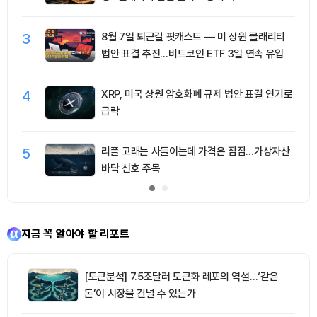
3
8월 7일 퇴근길 팟캐스트 — 미 상원 클래리티
법안 표결 추진…비트코인 ETF 3일 연속 유입
4
XRP, 미국 상원 암호화폐 규제 법안 표결 연기로
급락
5
리플 고래는 사들이는데 가격은 잠잠…가상자산
바닥 신호 주목
지금 꼭 알아야 할 리포트
[토큰분석] 7.5조달러 토큰화 레포의 역설…‘같은
돈’이 시장을 건널 수 있는가