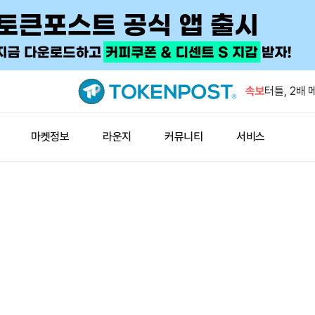
7월 암호화
해 두 번째
속보
터틀, 2배
일본 증권사
윈펑펀드, 
마켓정보
라운지
커뮤니티
서비스
현물 금, 
중국 7월 원
7월 암호화
해 두 번째
터틀, 2배
일본 증권사