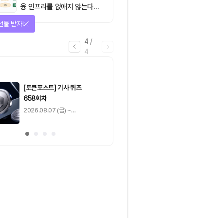
융 인프라를 없애지 않는다…
‘하이브리드 FMI’로 재편할
을 완료하고 보상을 획득!
뿐”
1
/
4
0
출석 체크
/ 0
이동
0
기사 스탬프
/ 0
이동