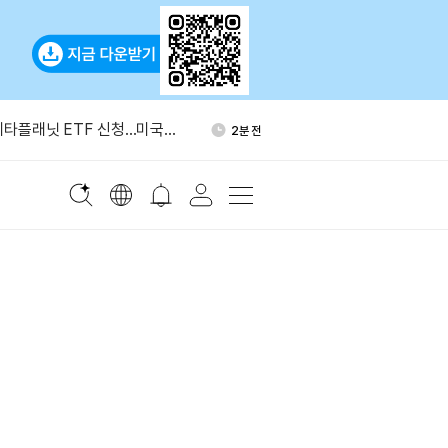
폐 해킹 피해 2.47억달러…올
28분 전
 규모
 메타플래닛 ETF 신청…미국서
2분 전
 없이 투자 가능
코기 투자설 부인
6분 전
온스당 4300달러 돌파
12분 전
유 수입, 6월 급감 뒤 반등
16분 전
폐 해킹 피해 2.47억달러…올
28분 전
 규모
 메타플래닛 ETF 신청…미국서
2분 전
 없이 투자 가능