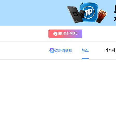
베리코인 받기
뉴스
리서치
알파리포트