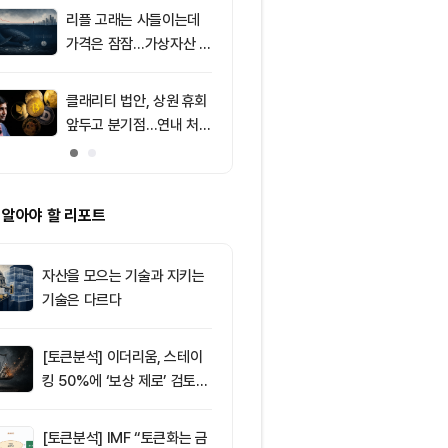
F 3일 연속 유
리플 고래는 사들이는데
9
[특징주] 금호
가격은 잠잠…가상자산 바
락장서 외국인
닥 신호 주목
속…장중 매수 
포착
클래리티 법안, 상원 휴회
10
XRP, 미국 
앞두고 분기점…연내 처리
규제 법안 표결
불투명
락
 알아야 할 리포트
자산을 모으는 기술과 지키는
기술은 다르다
[토큰분석] 이더리움, 스테이
킹 50%에 ‘보상 제로’ 검토…
통화정책 개편인가 탈중앙화
역행인가
[토큰분석] IMF “토큰화는 금