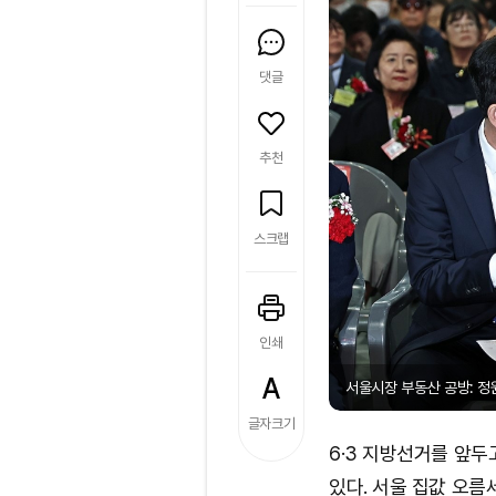
댓글
추천
스크랩
인쇄
서울시장 부동산 공방: 정원
글자크기
6·3 지방선거를 앞
있다. 서울 집값 오름