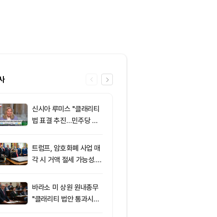
사
신시아 루미스 "클래리티
6
엘리자베스 워
법 표결 추진…민주당 입
티 법안 반대…
장 기록에 남길 것"
암호화폐 법안 
트럼프, 암호화폐 사업 매
7
‘관세’ 한마디
각 시 거액 절세 가능성...
6만2000달
클래리티 법안 윤리 조항
피드, 5억달러
주목
의 공포 경고
바라소 미 상원 원내총무
8
8월 7일 퇴근
"클래리티 법안 통과시킬
— 미 상원 클
때"
표결 추진…비