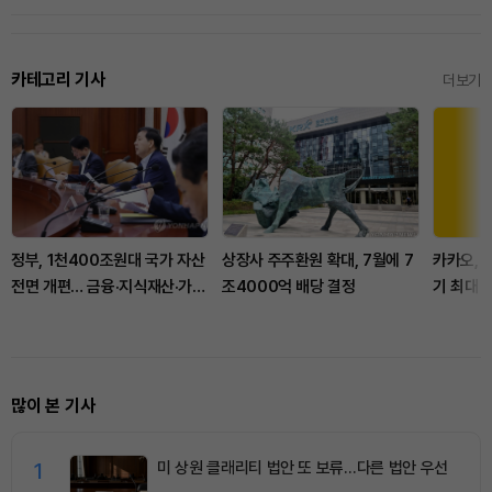
카테고리 기사
더보기
정부, 1천400조원대 국가 자산
상장사 주주환원 확대, 7월에 7
카카오, 
전면 개편… 금융·지식재산·가상
조4000억 배당 결정
기 최대 
자산 포함
많이 본 기사
1
미 상원 클래리티 법안 또 보류…다른 법안 우선