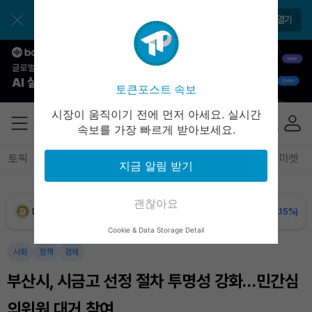
BNB (BNB)
₩
846,143
(-0.66%)
앱으로 매일 간편하게 이용하세요
앱 열기
USDC (USDC)
₩
1,422
(+0.02%)
XRP (XRP)
₩
1,488
(-1.91%)
토큰포스트 속보
Solana (SOL)
₩
104,917
(+0.02%)
시장이 움직이기 전에 먼저 아세요. 실시간
속보를 가장 빠르게 받아보세요.
TRON (TRX)
₩
464.7
(+0.04%)
토픽
전체기사
암호화폐
블록체인
테크
경제
마켓
지금 알림 받기
Hyperliquid (HYPE)
₩
80,452
(+0.65%)
괜찮아요
Dogecoin (DOGE)
₩
99.21
(-0.15%)
Cookie & Data Storage Detail
Bitcoin (BTC)
₩
91,959,311
(+0.79%)
사회
정책
경제
부산시, 시금고 선정 절차 투명성 강화…민간심
의위원 대거 참여