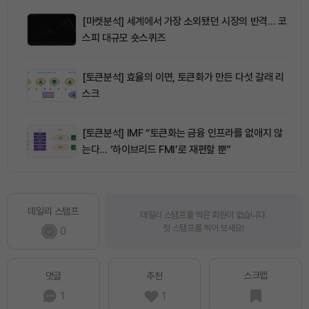
[마켓분석] 세계에서 가장 소외됐던 시장의 반격… 코
스피 대규모 숏스퀴즈
[토큰분석] 효율의 이면, 토큰화가 만든 다섯 갈래 리
스크
[토큰분석] IMF “토큰화는 금융 인프라를 없애지 않
는다… ‘하이브리드 FMI’로 재편할 뿐”
데일리 스탬프
데일리 스탬프를 찍은 회원이 없습니다.
첫 스탬프를 찍어 보세요!
0
스크랩
댓글
추천
1
1