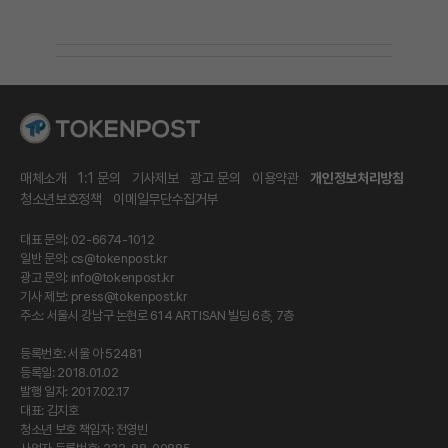
매체소개
1:1 문의
기사제보
광고 문의
이용약관
개인정보처리방침
청소년보호정책
이메일무단수집거부
대표 문의: 02-6674-1012
일반 문의:
cs@tokenpost.kr
광고 문의:
info@tokenpost.kr
기사 제보:
press@tokenpost.kr
주소: 서울시 강남구 논현로 614 ARTISAN 빌딩 6층, 7층
등록번호: 서울 아 52481
등록일: 2018.01.02
발행 일자: 2017.02.17
대표: 김지호
청소년 보호 책임자: 전영빈