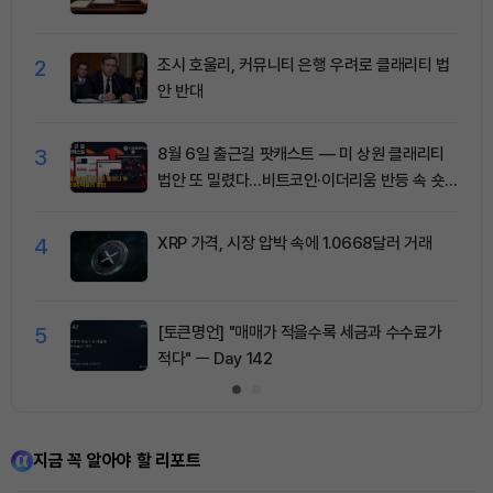
2
조시 호울리, 커뮤니티 은행 우려로 클래리티 법
안 반대
3
8월 6일 출근길 팟캐스트 — 미 상원 클래리티
법안 또 밀렸다…비트코인·이더리움 반등 속 숏
청산 2.35억달러
4
XRP 가격, 시장 압박 속에 1.0668달러 거래
5
[토큰명언] "매매가 적을수록 세금과 수수료가
적다" ㅡ Day 142
지금 꼭 알아야 할 리포트