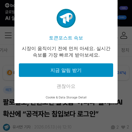
토큰포스트 속보
시장이 움직이기 전에 먼저 아세요. 실시간
기사
암호화폐
블록체인
테크
경제
마켓
정책
정치
속보를 가장 빠르게 받아보세요.
지금 알림 받기
Bitcoin (BTC)
₩
91,234,551
(-0.24%)
괜찮아요
Ethereum (ETH)
₩
2,698,838
(+0.10%)
테크
인공지능
Cookie & Data Storage Detail
팔로알토, 신원보안 플랫폼 ‘이디라’ 출시…AI
Tether USDt (USDT)
₩
1,407
(-0.03%)
확산에 “공격자는 침입보다 로그인”
BNB (BNB)
₩
848,402
(+1.43%)
유서연 기자
2026.05.13 (수) 12:10
2
2
USDC (USDC)
₩
1,408
(+0.01%)