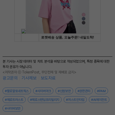
본 기사는 시장 데이터 및 차트 분석을 바탕으로 작성되었으며, 특정 종목에 대한
투자 권유가 아닙니다.
<저작권자 ⓒ TokenPost, 무단전재 및 재배포 금지>
광고문의
기사제보
보도자료
#팔로알토네트웍스
#사이버아크
#신원보안
#권한관리
#PAM
#제로트러스트
#제로스탠딩프리빌리지
#저스트인타임
#AI에이전트
#사이버보안