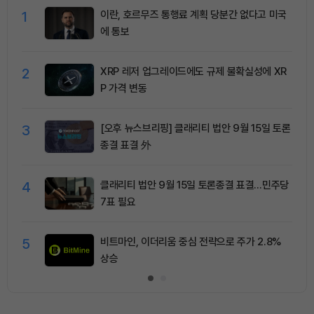
1
이란, 호르무즈 통행료 계획 당분간 없다고 미국
에 통보
2
XRP 레저 업그레이드에도 규제 불확실성에 XR
P 가격 변동
3
[오후 뉴스브리핑] 클래리티 법안 9월 15일 토론
종결 표결 外
4
클래리티 법안 9월 15일 토론종결 표결…민주당
7표 필요
5
비트마인, 이더리움 중심 전략으로 주가 2.8%
상승