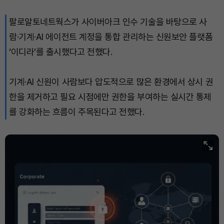
팔로알토네트웍스가 사이버아크 인수 기술을 바탕으로 사
XRP (XRP)
₩
1,462
(+0.46%)
람·기계·AI 에이전트 계정을 통합 관리하는 신원보안 플랫폼
Solana (SOL)
₩
107,509
(+2.23%)
‘이디라’를 출시했다고 전했다.
TRON (TRX)
₩
464.0
(+0.72%)
기계·AI 신원이 사람보다 압도적으로 많은 환경에서 상시 권
한을 제거하고 필요 시점에만 권한을 부여하는 실시간 통제
Hyperliquid (HYPE)
₩
77,025
(+0.76%)
를 강화하는 흐름이 주목된다고 전했다.
Dogecoin (DOGE)
₩
98.65
(-0.28%)