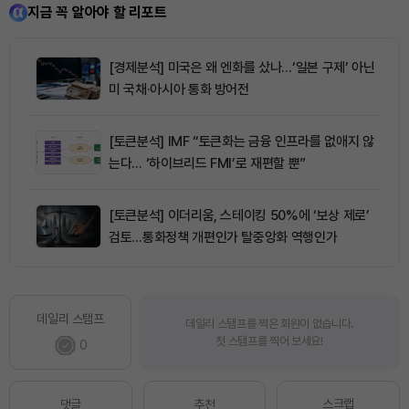
지금 꼭 알아야 할 리포트
[경제분석] 미국은 왜 엔화를 샀나…‘일본 구제’ 아닌
미 국채·아시아 통화 방어전
[토큰분석] IMF “토큰화는 금융 인프라를 없애지 않
는다… ‘하이브리드 FMI’로 재편할 뿐”
[토큰분석] 이더리움, 스테이킹 50%에 ‘보상 제로’
검토…통화정책 개편인가 탈중앙화 역행인가
데일리 스탬프
데일리 스탬프를 찍은 회원이 없습니다.
첫 스탬프를 찍어 보세요!
0
스크랩
댓글
추천