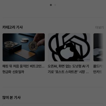
카테고리 기사
더보기
해킹 뒤 처음 움직인 비트코인…
오픈AI, 화면 없는 도넛형 AI 기
콜드카드 
현금화 신호일까
기로 '포스트 스마트폰' 시장 도
인키트 대
전
많이 본 기사