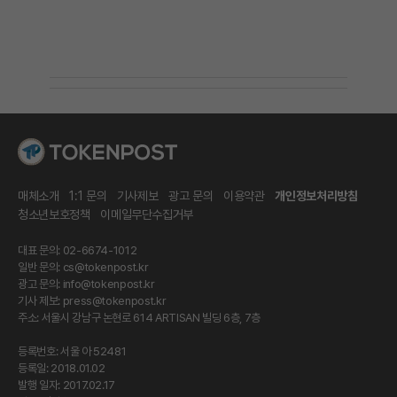
매체소개
1:1 문의
기사제보
광고 문의
이용약관
개인정보처리방침
청소년보호정책
이메일무단수집거부
대표 문의: 02-6674-1012
일반 문의:
cs@tokenpost.kr
광고 문의:
info@tokenpost.kr
기사 제보:
press@tokenpost.kr
주소: 서울시 강남구 논현로 614 ARTISAN 빌딩 6층, 7층
등록번호: 서울 아 52481
등록일: 2018.01.02
발행 일자: 2017.02.17