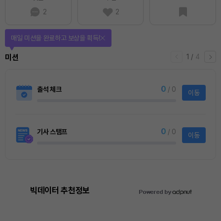
2
2
매일 미션을 완료하고 보상을 획득!
1
/
4
미션
0
출석 체크
/ 0
이동
0
기사 스탬프
/ 0
이동
빅데이터 추천정보