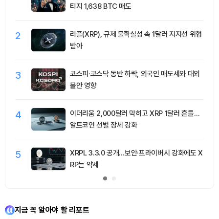
티지 1,638 BTC 매도
2
리플(XRP), 규제 불확실성 속 1달러 지지선 위협
받아
3
코스피·코스닥 동반 하락, 외국인 매도세와 대외
불안 영향
4
이더리움 2,000달러 막히고 XRP 1달러 흔들…
알트코인 선별 장세 강화
5
XRPL 3.3.0 공개…보안·프라이버시 강화에도 X
RP는 약세
지금 꼭 알아야 할 리포트