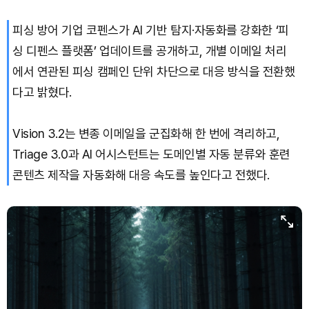
피싱 방어 기업 코펜스가 AI 기반 탐지·자동화를 강화한 ‘피
Solana (SOL)
₩
105,017
(+1.48%)
싱 디펜스 플랫폼’ 업데이트를 공개하고, 개별 이메일 처리
TRON (TRX)
₩
466.5
(+0.11%)
에서 연관된 피싱 캠페인 단위 차단으로 대응 방식을 전환했
다고 밝혔다.
Hyperliquid (HYPE)
₩
77,174
(-3.57%)
Vision 3.2는 변종 이메일을 군집화해 한 번에 격리하고,
Dogecoin (DOGE)
₩
99.35
(+1.11%)
Triage 3.0과 AI 어시스턴트는 도메인별 자동 분류와 훈련
Bitcoin (BTC)
₩
92,423,685
(+0.89%)
콘텐츠 제작을 자동화해 대응 속도를 높인다고 전했다.