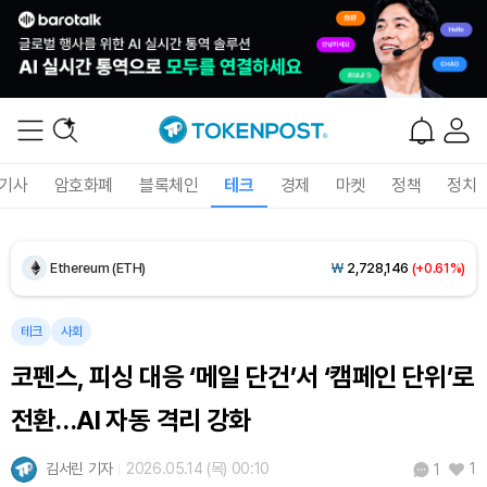
Dogecoin (DOGE)
₩
99.35
(+1.11%)
기사
암호화폐
블록체인
테크
경제
마켓
정책
정치
Bitcoin (BTC)
₩
92,423,685
(+0.89%)
Ethereum (ETH)
₩
2,728,146
(+0.61%)
Tether USDt (USDT)
₩
1,424
(+0.03%)
테크
사회
코펜스, 피싱 대응 ‘메일 단건’서 ‘캠페인 단위’로
BNB (BNB)
₩
844,193
(+0.15%)
전환…AI 자동 격리 강화
USDC (USDC)
₩
1,425
(+0.01%)
김서린 기자
2026.05.14 (목) 00:10
1
1
XRP (XRP)
₩
1,456
(-1.17%)