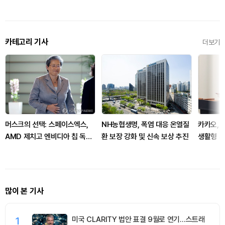
카테고리 기사
더보기
머스크의 선택: 스페이스엑스,
NH농협생명, 폭염 대응 온열질
카카오, 
AMD 제치고 엔비디아 칩 독점
환 보장 강화 및 신속 보상 추진
생활형 서
사용 발표
많이 본 기사
1
미국 CLARITY 법안 표결 9월로 연기…스트래