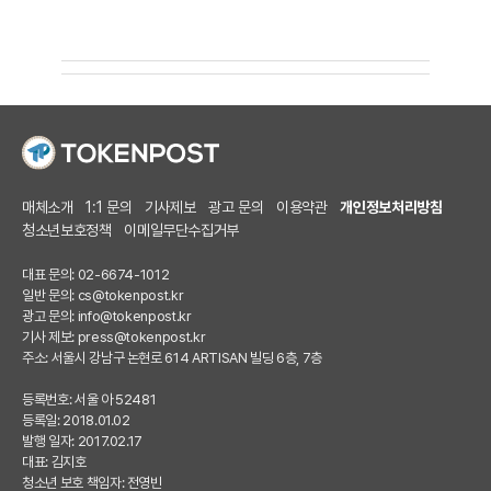
매체소개
1:1 문의
기사제보
광고 문의
이용약관
개인정보처리방침
청소년보호정책
이메일무단수집거부
대표 문의: 02-6674-1012
일반 문의:
cs@tokenpost.kr
광고 문의:
info@tokenpost.kr
기사 제보:
press@tokenpost.kr
주소: 서울시 강남구 논현로 614 ARTISAN 빌딩 6층, 7층
등록번호: 서울 아 52481
등록일: 2018.01.02
발행 일자: 2017.02.17
대표: 김지호
청소년 보호 책임자: 전영빈