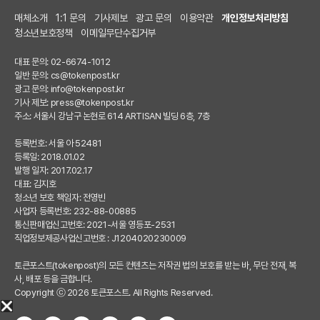
매체소개
1:1 문의
기사제보
광고 문의
이용약관
개인정보처리방침
청소년보호정책
이메일무단수집거부
대표 문의: 02-6674-1012
일반 문의:
cs@tokenpost.kr
광고 문의:
info@tokenpost.kr
기사 제보:
press@tokenpost.kr
주소: 서울시 강남구 논현로 614 ARTISAN 빌딩 6층, 7층
등록번호: 서울 아 52481
등록일: 2018.01.02
발행 일자: 2017.02.17
대표: 김지호
청소년 보호 책임자: 전영빈
사업자 등록번호: 232-88-00885
통신판매업신고번호: 2021-서울 영등포-2531
직업정보제공사업신고번호 : J1204020230009
토큰포스트(tokenpost)의 모든 컨텐츠는 저작권 법의 보호를 받는 바, 무단 전재, 복
사, 배포 등을 금합니다.
Copyright ⓒ 2026 토큰포스트. All Rights Reserved.