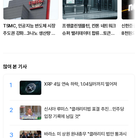
TSMC, 인공지능 반도체 시장
프랭클린템플턴, 칸톤 네트워크
신한증권,
주도권 강화…3나노 생산량 폭
슈퍼 밸리데이터 합류…토큰화
8천원으로
증
금융 상용화 신호
향
많이 본 기사
1
XRP 4일 연속 하락, 1.04달러까지 떨어져
2
신시아 루미스 "클래리티법 표결 추진…민주당
입장 기록에 남길 것"
3
바라소 미 상원 원내총무 "클래리티 법안 통과시