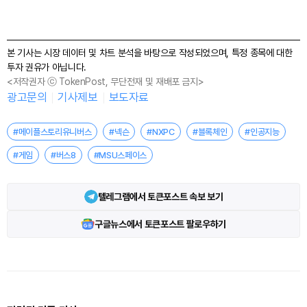
본 기사는 시장 데이터 및 차트 분석을 바탕으로 작성되었으며, 특정 종목에 대한
투자 권유가 아닙니다.
<저작권자 ⓒ TokenPost, 무단전재 및 재배포 금지>
광고문의
기사제보
보도자료
#메이플스토리유니버스
#넥슨
#NXPC
#블록체인
#인공지능
#게임
#버스8
#MSU스페이스
텔레그램에서 토큰포스트 속보 보기
구글뉴스에서 토큰포스트 팔로우하기