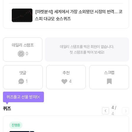
[마켓분석] 세계에서 가장 소외됐던 시장의 반격… 코
스피 대규모 숏스퀴즈
데일리 스탬프
데일리 스탬프를 찍은 회원이 없습니다.
첫 스탬프를 찍어 보세요!
0
스크랩
댓글
추천
1
4
퀴즈풀고 선물 받자!
4
/
퀴즈
4
진행중