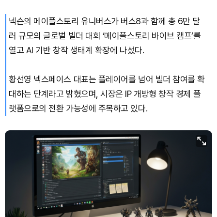
넥슨의 메이플스토리 유니버스가 버스8과 함께 총 6만 달
XRP (XRP)
₩
1,466
(-1.66%)
러 규모의 글로벌 빌더 대회 ‘메이플스토리 바이브 캠프’를
Solana (SOL)
₩
103,448
(-1.18%)
열고 AI 기반 창작 생태계 확장에 나섰다.
TRON (TRX)
₩
467.0
(-0.03%)
황선영 넥스페이스 대표는 플레이어를 넘어 빌더 참여를 확
대하는 단계라고 밝혔으며, 시장은 IP 개방형 창작 경제 플
Hyperliquid (HYPE)
₩
79,287
(-0.98%)
랫폼으로의 전환 가능성에 주목하고 있다.
Dogecoin (DOGE)
₩
98.72
(-0.43%)