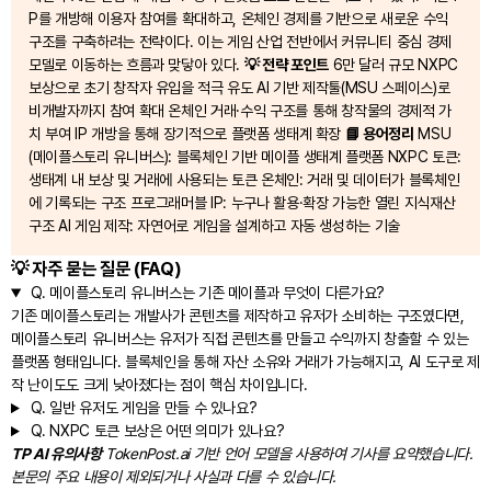
P를 개방해 이용자 참여를 확대하고, 온체인 경제를 기반으로 새로운 수익
구조를 구축하려는 전략이다. 이는 게임 산업 전반에서 커뮤니티 중심 경제
모델로 이동하는 흐름과 맞닿아 있다.
💡 전략 포인트
6만 달러 규모 NXPC
보상으로 초기 창작자 유입을 적극 유도 AI 기반 제작툴(MSU 스페이스)로
비개발자까지 참여 확대 온체인 거래·수익 구조를 통해 창작물의 경제적 가
치 부여 IP 개방을 통해 장기적으로 플랫폼 생태계 확장
📘 용어정리
MSU
(메이플스토리 유니버스): 블록체인 기반 메이플 생태계 플랫폼 NXPC 토큰:
생태계 내 보상 및 거래에 사용되는 토큰 온체인: 거래 및 데이터가 블록체인
에 기록되는 구조 프로그래머블 IP: 누구나 활용·확장 가능한 열린 지식재산
구조 AI 게임 제작: 자연어로 게임을 설계하고 자동 생성하는 기술
💡 자주 묻는 질문 (FAQ)
Q.
메이플스토리 유니버스는 기존 메이플과 무엇이 다른가요?
기존 메이플스토리는 개발사가 콘텐츠를 제작하고 유저가 소비하는 구조였다면,
메이플스토리 유니버스는 유저가 직접 콘텐츠를 만들고 수익까지 창출할 수 있는
플랫폼 형태입니다. 블록체인을 통해 자산 소유와 거래가 가능해지고, AI 도구로 제
작 난이도도 크게 낮아졌다는 점이 핵심 차이입니다.
Q.
일반 유저도 게임을 만들 수 있나요?
Q.
NXPC 토큰 보상은 어떤 의미가 있나요?
TP AI 유의사항
TokenPost.ai 기반 언어 모델을 사용하여 기사를 요약했습니다.
본문의 주요 내용이 제외되거나 사실과 다를 수 있습니다.