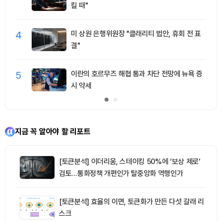
킬 때"
4
미 상원 은행위원장 "클래리티 법안, 휴회 전 표
결"
5
이란의 호르무즈 해협 통과 차단 전망에 뉴욕 증
시 약세
지금 꼭 알아야 할 리포트
[토큰분석] 이더리움, 스테이킹 50%에 ‘보상 제로’
검토…통화정책 개편인가 탈중앙화 역행인가
[토큰분석] 효율의 이면, 토큰화가 만든 다섯 갈래 리
스크