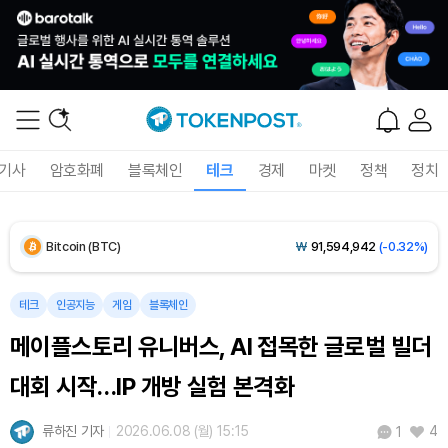
기사
암호화폐
블록체인
테크
경제
마켓
정책
정치
Bitcoin (BTC)
₩
91,594,942
(-0.32%)
Ethereum (ETH)
₩
2,706,609
(+0.19%)
테크
인공지능
게임
블록체인
메이플스토리 유니버스, AI 접목한 글로벌 빌더
Tether USDt (USDT)
₩
1,424
(+0.01%)
대회 시작…IP 개방 실험 본격화
BNB (BNB)
₩
845,805
(+0.02%)
류하진 기자
2026.06.08 (월) 15:15
4
1
USDC (USDC)
₩
1,425
(0.00%)