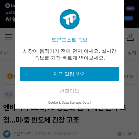
토큰포스트 속보
Dogecoin (DOGE)
₩
98.08
(-1.31%)
시장이 움직이기 전에 먼저 아세요. 실시간
기사
암호화폐
블록체인
테크
경제
마켓
정책
정치
속보를 가장 빠르게 받아보세요.
Bitcoin (BTC)
₩
91,599,735
(+0.31%)
지금 알림 받기
Ethereum (ETH)
₩
2,702,070
(+1.43%)
괜찮아요
Tether USDt (USDT)
₩
1,421
(-0.03%)
테크
경제
정책
Cookie & Data Storage Detail
엔비디아 CEO, AI 청문회 참석 대신 본사 초
BNB (BNB)
₩
843,031
(-0.84%)
청…미·중 반도체 긴장 고조
USDC (USDC)
₩
1,422
(-0.01%)
토큰포스트
2026.06.09 (화) 08:12
2
1
XRP (XRP)
₩
1,488
(-1.56%)