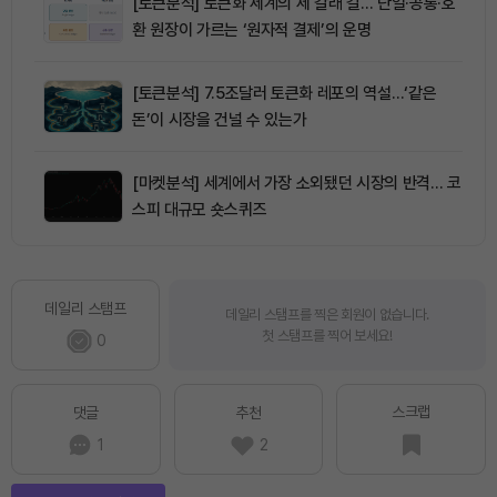
[토큰분석] 토큰화 세계의 세 갈래 길… 단일·공통·호
환 원장이 가르는 ‘원자적 결제’의 운명
[토큰분석] 7.5조달러 토큰화 레포의 역설…‘같은
돈’이 시장을 건널 수 있는가
[마켓분석] 세계에서 가장 소외됐던 시장의 반격… 코
스피 대규모 숏스퀴즈
데일리 스탬프
데일리 스탬프를 찍은 회원이 없습니다.
첫 스탬프를 찍어 보세요!
0
스크랩
댓글
추천
1
2