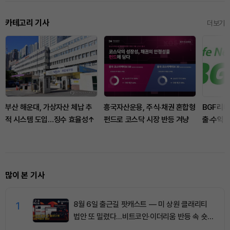
카테고리 기사
더보기
부산 해운대, 가상자산 체납 추
흥국자산운용, 주식·채권 혼합형
BGF리테
적 시스템 도입…징수 효율성↑
펀드로 코스닥 시장 반등 겨냥
출·수익 
많이 본 기사
1
8월 6일 출근길 팟캐스트 — 미 상원 클래리티
법안 또 밀렸다…비트코인·이더리움 반등 속 숏
청산 2.35억달러