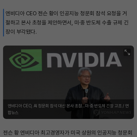
엔비디아 CEO 젠슨 황이 인공지능 청문회 참석 요청을 거
Solana (SOL)
₩
104,133
(-0.92%)
절하고 본사 초청을 제안하면서, 미·중 반도체 수출 규제 긴
TRON (TRX)
₩
465.0
(-0.42%)
장이 부각됐다.
Hyperliquid (HYPE)
₩
78,636
(-3.14%)
Dogecoin (DOGE)
₩
98.08
(-1.31%)
Bitcoin (BTC)
₩
91,599,735
(+0.31%)
엔비디아 CEO, AI 청문회 참석 대신 본사 초청…미·중 반도체 긴장 고조 / 연
합뉴스
젠슨 황 엔비디아 최고경영자가 미국 상원의 인공지능 청문회