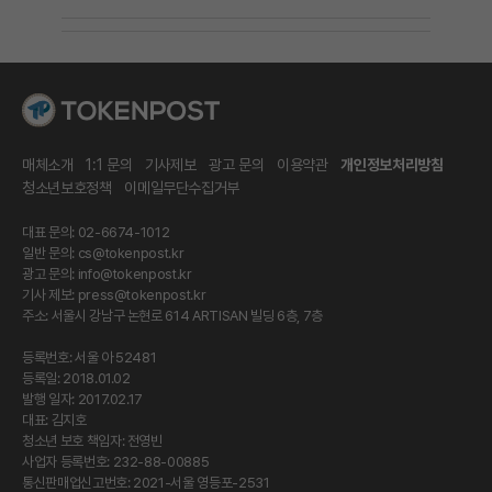
매체소개
1:1 문의
기사제보
광고 문의
이용약관
개인정보처리방침
청소년보호정책
이메일무단수집거부
대표 문의: 02-6674-1012
일반 문의:
cs@tokenpost.kr
광고 문의:
info@tokenpost.kr
기사 제보:
press@tokenpost.kr
주소: 서울시 강남구 논현로 614 ARTISAN 빌딩 6층, 7층
등록번호: 서울 아 52481
등록일: 2018.01.02
발행 일자: 2017.02.17
대표: 김지호
청소년 보호 책임자: 전영빈
사업자 등록번호: 232-88-00885
통신판매업신고번호: 2021-서울 영등포-2531