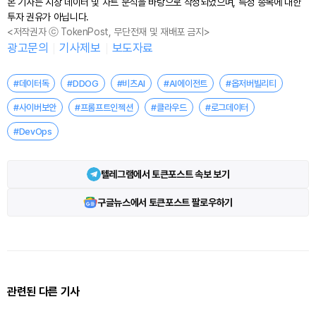
본 기사는 시장 데이터 및 차트 분석을 바탕으로 작성되었으며, 특정 종목에 대한
투자 권유가 아닙니다.
<저작권자 ⓒ TokenPost, 무단전재 및 재배포 금지>
광고문의
기사제보
보도자료
#데이터독
#DDOG
#비츠AI
#AI에이전트
#옵저버빌리티
#사이버보안
#프롬프트인젝션
#클라우드
#로그데이터
#DevOps
텔레그램에서 토큰포스트 속보 보기
구글뉴스에서 토큰포스트 팔로우하기
관련된 다른 기사