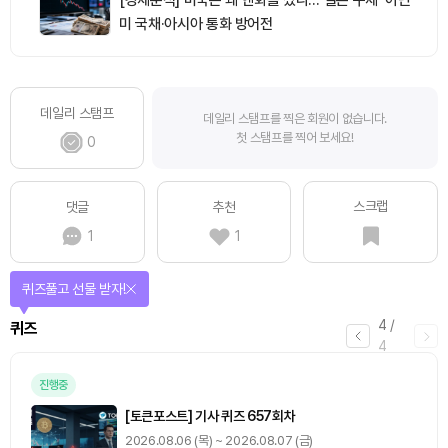
[경제분석] 미국은 왜 엔화를 샀나…‘일본 구제’ 아닌
미 국채·아시아 통화 방어전
데일리 스탬프
데일리 스탬프를 찍은 회원이 없습니다.
첫 스탬프를 찍어 보세요!
0
스크랩
댓글
추천
1
1
퀴즈풀고 선물 받자!
4
/
퀴즈
4
진행중
[토큰포스트] 기사 퀴즈 657회차
2026.08.06 (목) ~ 2026.08.07 (금)