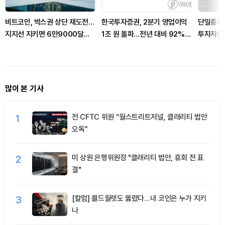
비트코인, 박스권 상단 재도전…
한국투자증권, 2분기 영업이익
단일종목 
지지선 지키면 6만9000달러
1조 원 돌파…전년 대비 92%
투자자들 
열리나
급증
돌려
많이 본 기사
1
전 CFTC 위원 “월스트리트저널, 클래리티 법안
오독”
2
미 상원 은행위원장 "클래리티 법안, 휴회 전 표
결"
3
[칼럼] 콜드월렛도 뚫렸다…내 코인은 누가 지키
나