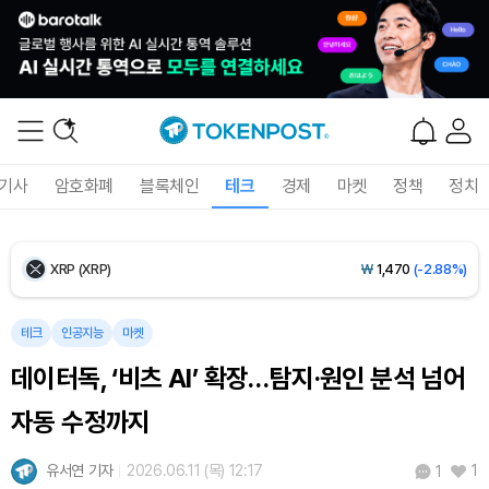
Ethereum (ETH)
₩
2,710,211
(-0.05%)
Tether USDt (USDT)
₩
1,421
(+0.01%)
BNB (BNB)
₩
841,499
(-0.70%)
기사
암호화폐
블록체인
테크
경제
마켓
정책
정치
USDC (USDC)
₩
1,422
(0.00%)
XRP (XRP)
₩
1,470
(-2.88%)
Solana (SOL)
₩
103,591
(-1.70%)
테크
인공지능
마켓
데이터독, ‘비츠 AI’ 확장…탐지·원인 분석 넘어
TRON (TRX)
₩
464.7
(-0.29%)
자동 수정까지
Hyperliquid (HYPE)
₩
79,666
(-1.38%)
유서연 기자
2026.06.11 (목) 12:17
1
1
Dogecoin (DOGE)
₩
98.04
(-1.65%)