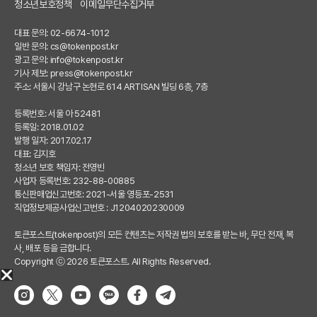
청소년보호정책
이메일무단수집거부
대표 문의: 02-6674-1012
일반 문의:
cs@tokenpost.kr
광고 문의:
info@tokenpost.kr
기사 제보:
press@tokenpost.kr
주소: 서울시 강남구 논현로 614 ARTISAN 빌딩 6층, 7층
등록번호: 서울 아 52481
등록일: 2018.01.02
발행 일자: 2017.02.17
대표: 김지호
청소년 보호 책임자: 전영빈
사업자 등록번호: 232-88-00885
통신판매업신고번호: 2021-서울 영등포-2531
직업정보제공사업신고번호 : J1204020230009
토큰포스트(tokenpost)의 모든 컨텐츠는 저작권 법의 보호를 받는 바, 무단 전재, 복
사, 배포 등을 금합니다.
Copyright ⓒ 2026 토큰포스트. All Rights Reserved.