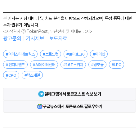
본 기사는 시장 데이터 및 차트 분석을 바탕으로 작성되었으며, 특정 종목에 대한
투자 권유가 아닙니다.
<저작권자 ⓒ TokenPost, 무단전재 및 재배포 금지>
광고문의
기사제보
보도자료
#아리스타네트웍스
#브로드컴
#토마호크6
#이더넷
#인피니밴드
#AI데이터센터
#1.6T스위치
#광모듈
#LPO
#CPO
#랙스케일
텔레그램에서 토큰포스트 속보 보기
구글뉴스에서 토큰포스트 팔로우하기