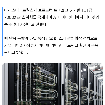
아리스타네트웍스가 브로드컴 토마호크 6 기반 1.6T급
Bitcoin (BTC)
₩
92,344,644
(+0.49%)
7060XE7 스위치를 공개하며 AI 데이터센터에서 이더넷의
존재감이 커졌다고 전했다.
랙 단위 통합과 LPO 중심 광모듈, 스케일업 확장 전략으로
기업·티어2 시장까지 이더넷 기반 AI 네트워크 확산이 주목
된다고 밝혔다.