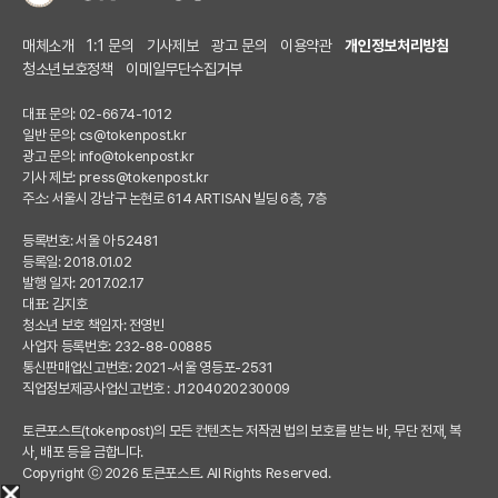
매체소개
1:1 문의
기사제보
광고 문의
이용약관
개인정보처리방침
청소년보호정책
이메일무단수집거부
대표 문의: 02-6674-1012
일반 문의:
cs@tokenpost.kr
광고 문의:
info@tokenpost.kr
기사 제보:
press@tokenpost.kr
주소: 서울시 강남구 논현로 614 ARTISAN 빌딩 6층, 7층
등록번호: 서울 아 52481
등록일: 2018.01.02
발행 일자: 2017.02.17
대표: 김지호
청소년 보호 책임자: 전영빈
사업자 등록번호: 232-88-00885
통신판매업신고번호: 2021-서울 영등포-2531
직업정보제공사업신고번호 : J1204020230009
토큰포스트(tokenpost)의 모든 컨텐츠는 저작권 법의 보호를 받는 바, 무단 전재, 복
사, 배포 등을 금합니다.
Copyright ⓒ 2026 토큰포스트. All Rights Reserved.