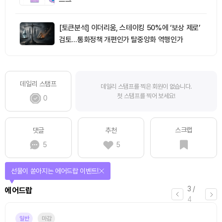
[토큰분석] 이더리움, 스테이킹 50%에 ‘보상 제로’
검토…통화정책 개편인가 탈중앙화 역행인가
데일리 스탬프
데일리 스탬프를 찍은 회원이 없습니다.
첫 스탬프를 찍어 보세요!
0
스크랩
댓글
추천
5
5
퀴즈풀고 선물 받자!
4
/
퀴즈
4
진행중