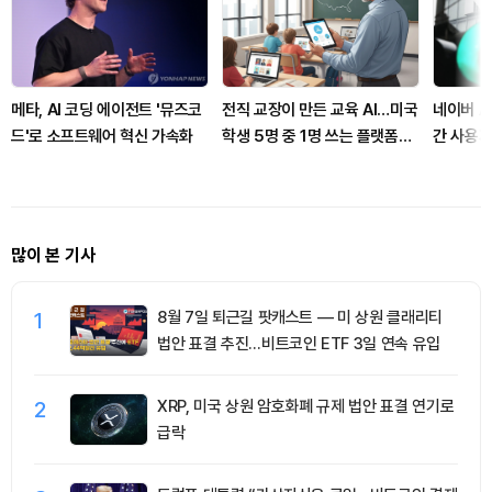
메타, AI 코딩 에이전트 '뮤즈코
전직 교장이 만든 교육 AI…미국
네이버 A
드'로 소프트웨어 혁신 가속화
학생 5명 중 1명 쓰는 플랫폼으
간 사용자
로 커졌다
많이 본 기사
1
8월 7일 퇴근길 팟캐스트 — 미 상원 클래리티
법안 표결 추진…비트코인 ETF 3일 연속 유입
2
XRP, 미국 상원 암호화폐 규제 법안 표결 연기로
급락