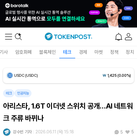
Ethereum (ETH)
₩
2,725,597
(+0.10%)
Tether USDt (USDT)
₩
1,424
(+0.01%)
BNB (BNB)
₩
843,465
(+0.03%)
기사
암호화폐
블록체인
테크
경제
마켓
정책
정치
USDC (USDC)
₩
1,425
(0.00%)
XRP (XRP)
₩
1,454
(-1.97%)
Solana (SOL)
₩
104,739
(+0.65%)
테크
인공지능
아리스타, 1.6T 이더넷 스위치 공개…AI 네트워
TRON (TRX)
₩
466.1
(+0.12%)
크 주류 바뀌나
Hyperliquid (HYPE)
₩
77,400
(-3.19%)
강수빈 기자
2026.06.11 (목) 15:18
5
5
Dogecoin (DOGE)
₩
99.37
(+1.13%)