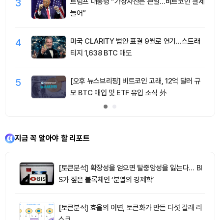
3
트럼프 대통령 “가상자산은 큰일…비트코인 결제
늘어”
4
미국 CLARITY 법안 표결 9월로 연기…스트래
티지 1,638 BTC 매도
5
[오후 뉴스브리핑] 비트코인 고래, 12억 달러 규
모 BTC 매입 및 ETF 유입 소식 外
지금 꼭 알아야 할 리포트
[토큰분석] 확장성을 얻으면 탈중앙성을 잃는다… BI
S가 짚은 블록체인 ‘분열의 경제학’
[토큰분석] 효율의 이면, 토큰화가 만든 다섯 갈래 리
스크