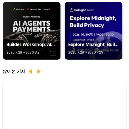
Builder Workshop: AI
Explore Midnight, Build
Agent Payments -
Privacy
2026.7.28 ~ 2026.8.2
2026.7.28 ~ 2026.7.29
Q402
많이 본 기사