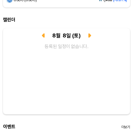
XRP (XRP)
₩
1,463
(+0.44%)
캘린더
Solana (SOL)
₩
105,618
(+2.09%)
8
월
8
일
(토)
TRON (TRX)
₩
463.0
(+0.66%)
등록된 일정이 없습니다.
Hyperliquid (HYPE)
₩
77,113
(-3.54%)
Dogecoin (DOGE)
₩
99.00
(+1.29%)
Bitcoin (BTC)
₩
91,477,387
(+0.20%)
이벤트
더보기