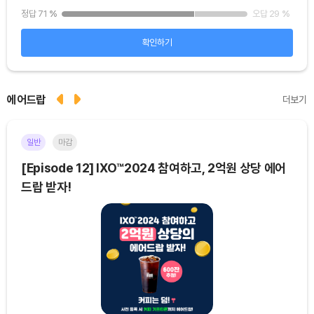
25
%
정답 71
%
오답 29
%
정답
확인하기
에어드랍
더보기
일반
마감
이더
[Episode 12] IXO™2024 참여하고, 2억원 상당 에어
[E
드랍 받자!
기간