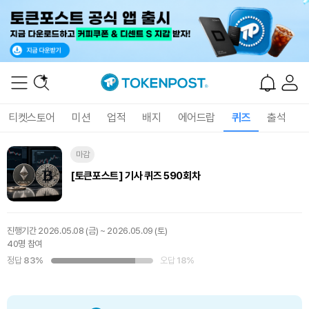
티켓스토어
미션
업적
배지
에어드랍
퀴즈
출석
마감
[토큰포스트] 기사 퀴즈 590회차
진행기간
2026.05.08 (금) ~ 2026.05.09 (토)
40명 참여
정답
83%
오답
18%