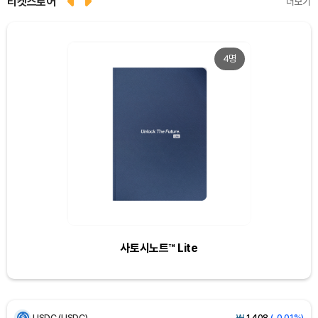
티켓스토어
더보기
4명
Dogecoin (DOGE)
₩
99.00
(+1.29%)
Bitcoin (BTC)
₩
91,477,387
(+0.20%)
Ethereum (ETH)
₩
2,703,128
(+0.42%)
사토시노트™ Lite
Tether USDt (USDT)
₩
1,407
(0.00%)
BNB (BNB)
₩
837,111
(+0.77%)
USDC (USDC)
₩
1,408
(-0.01%)