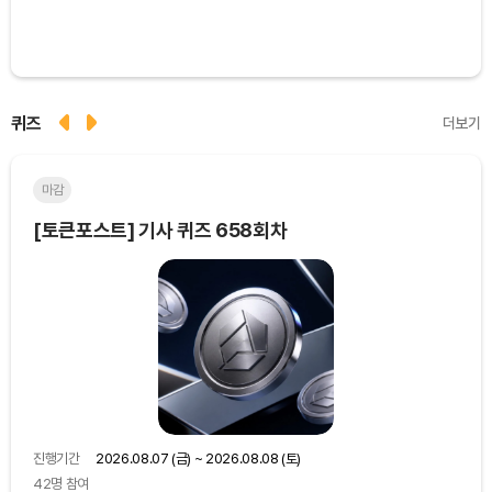
퀴즈
더보기
마감
마
[토큰포스트] 기사 퀴즈 658회차
[토
진행기간
2026.08.07 (금) ~ 2026.08.08 (토)
진행
42명 참여
48