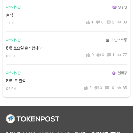
StarB
자유게시판
출석
1
0
2
38
10:01
가난스트롱
자유게시판
8/8 토요일 출석합니다!
0
0
1
77
09:31
릴라당
자유게시판
8/8-토 출석
2
0
10
85
06:04