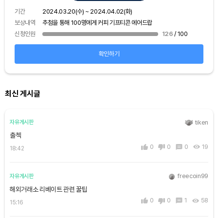
보상
기간
2024.03.20(수) ~ 2024.04.02(화)
신청
보상내역
추첨을 통해 100명에게 커피 기프티콘 에어드랍
신청인원
126
/ 100
확인하기
최신 게시글
tiken
자유게시판
출첵
0
0
0
19
18:42
freecoin99
자유게시판
해외거래소 리베이트 관련 꿀팁
0
0
1
58
15:16