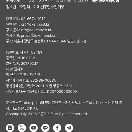
매체소개
1:1 문의
기사제보
광고 문의
이용약관
개인정보처리방침
청소년보호정책
이메일무단수집거부
대표 문의: 02-6674-1012
일반 문의:
cs@tokenpost.kr
광고 문의:
info@tokenpost.kr
기사 제보:
press@tokenpost.kr
주소: 서울시 강남구 논현로 614 ARTISAN 빌딩 6층, 7층
등록번호: 서울 아 52481
등록일: 2018.01.02
발행 일자: 2017.02.17
대표: 김지호
청소년 보호 책임자: 전영빈
사업자 등록번호: 232-88-00885
통신판매업신고번호: 2021-서울 영등포-2531
직업정보제공사업신고번호 : J1204020230009
토큰포스트(tokenpost)의 모든 컨텐츠는 저작권 법의 보호를 받는 바, 무단 전재, 복
사, 배포 등을 금합니다.
Copyright ⓒ 2026 토큰포스트. All Rights Reserved.