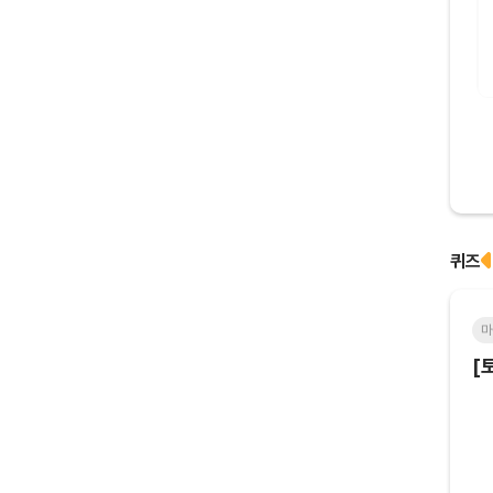
컴포즈아메리카노(TAKE-OUT)
퀴즈
마감
마
[토큰포스트] 기사 퀴즈 655회차
[