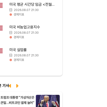
BNB (BNB)
₩
843,735
(+0.09%)
미국 평균 시간당 임금 <전월
대비>
2026.08.07 21:30
USDC (USDC)
₩
1,425
(+0.01%)
경제지표
XRP (XRP)
₩
1,453
(-1.59%)
미국 비농업고용지수
2026.08.07 21:30
경제지표
Solana (SOL)
₩
104,867
(+1.30%)
미국 실업률
TRON (TRX)
₩
466.4
(+0.06%)
2026.08.07 21:30
경제지표
Hyperliquid (HYPE)
₩
77,243
(-3.57%)
Dogecoin (DOGE)
₩
99.22
(+0.98%)
본 기사
Bitcoin (BTC)
₩
92,411,970
(+0.85%)
트럼프 대통령 “가상자산은
큰일…비트코인 결제 늘어”