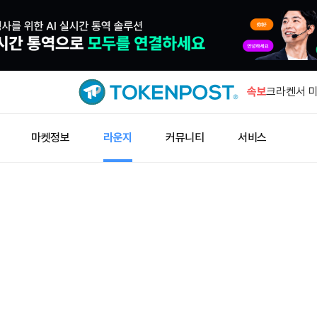
미확인 지갑
BTC 이체
속보
크라켄서 미
이동
엑스, 기존
마켓정보
라운지
커뮤니티
서비스
종료
잭 도시의 
입
미 증시, 
증가
미확인 지갑
BTC 이체
크라켄서 미
이동