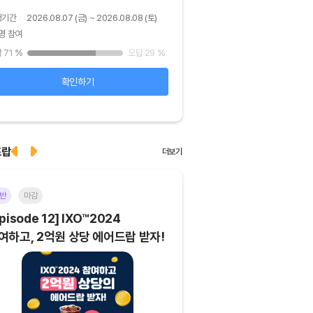
행기간
2026.08.07 (금) ~ 2026.08.08 (토)
진행기간
2026.08.06 (목) ~ 
명 참여
48명 참여
 71
%
오답 29
%
정답 92
%
확인하기
확인하기
드랍
더보기
반
마감
이더리움(ETH)
일반
마
pisode 12] IXO™2024
[Episode 11] 코인이
여하고, 2억원 상당 에어드랍 받자!
에어드랍