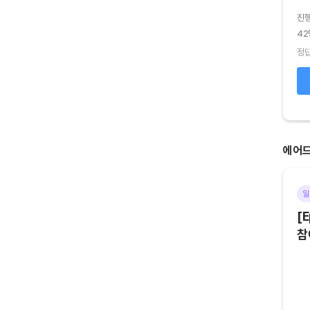
진
진행기간
2026.08.04 (화) ~ 2026.08.05 (수)
42
44명 참여
정답
정답 75
%
오답 25
%
확인하기
에어
기타
마감
일
[Episode 6] 아트테크 하고,
[E
에어드랍 받자!
참