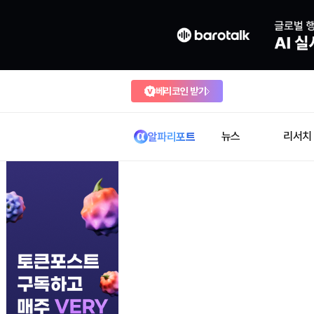
베리코인 받기
뉴스
리서치
알파리포트