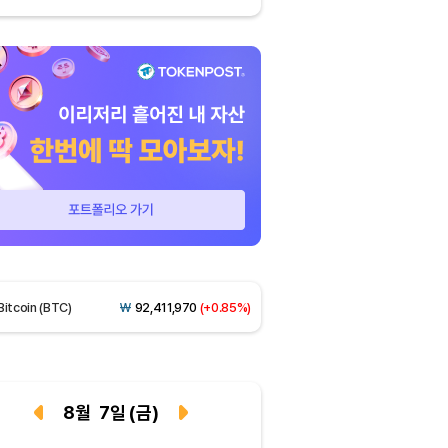
Dogecoin (DOGE)
₩
99.22
(+0.98%)
Bitcoin (BTC)
₩
92,411,970
(+0.85%)
Ethereum (ETH)
₩
2,727,149
(+0.52%)
Tether USDt (USDT)
₩
1,424
(+0.03%)
8
월
7
일
(금)