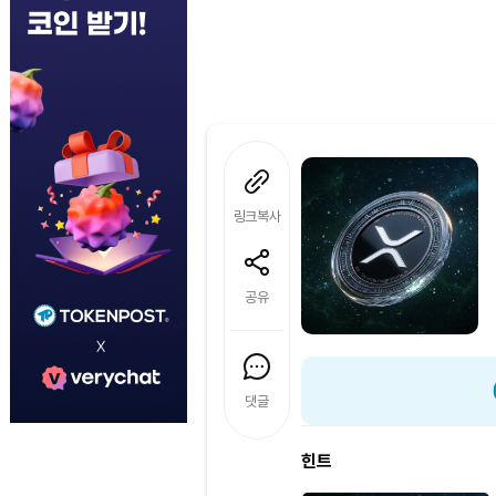
링크복사
공유
댓글
힌트