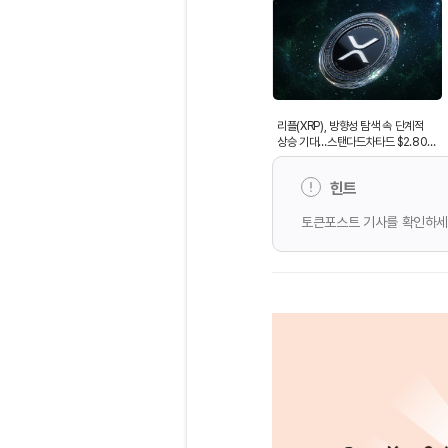
리플(XRP), 방향성 탐색 속 단계적
상승 기대…스탠다드차타드 $2.80
목표
힌트
토큰포스트 기사를 확인하