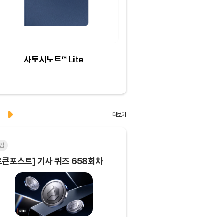
사토시노트™ Lite
크리스피크림도넛 
하프더즌
더보기
감
마감
토큰포스트] 기사 퀴즈 658회차
[토큰포스트] 기사 퀴즈