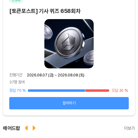
[토큰포스트] 기사 퀴즈 658회차
[토
진행기간
2026.08.07 (금) ~ 2026.08.08 (토)
진행
37명 참여
48
25
%
정답 70
%
오답 30
%
정답
참여하기
에어드랍
더보기