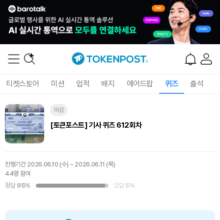
티켓스토어
미션
업적
배지
에어드랍
퀴즈
출석
마감
[토큰포스트] 기사 퀴즈 612회차
진행기간
2026.06.10 (수) ~ 2026.06.11 (목)
44명 참여
정답
95%
오답
5%