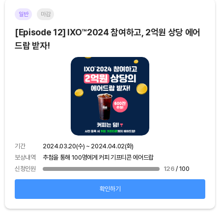
일반
마감
이더
[Episode 12] IXO™2024 참여하고, 2억원 상당 에어
[E
드랍 받자!
기간
보상
기간
2024.03.20(수) ~ 2024.04.02(화)
신청
보상내역
추첨을 통해 100명에게 커피 기프티콘 에어드랍
신청인원
126
/ 100
확인하기