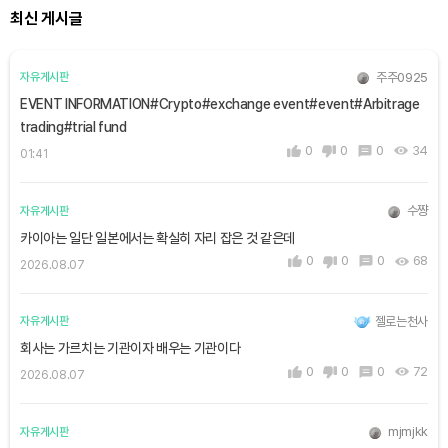
최신 게시글
주주0925
자유게시판
EVENT INFORMATION#Crypto#exchange event#event#Arbitrage
trading#trial fund
0
0
0
34
01:41
수쨩
자유게시판
카이아는 일단 일본에서는 확실히 자리 잡은 것 같은데
0
0
0
68
2026.08.07
젤로는천사
자유게시판
회사는 가르치는 기관이자 배우는 기관이다
0
0
0
72
2026.08.07
mjmjkk
자유게시판