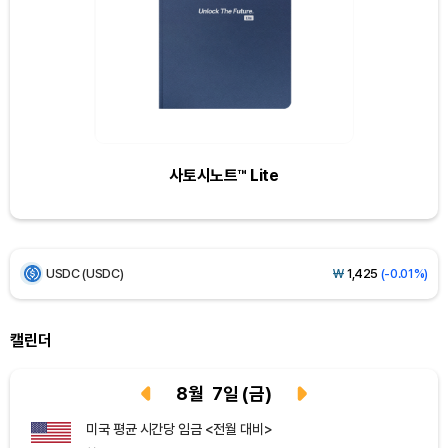
Dogecoin (DOGE)
₩
99.09
(+0.73%)
Bitcoin (BTC)
₩
92,206,721
(+0.18%)
Ethereum (ETH)
₩
2,721,927
(-0.16%)
사토시노트™ Lite
Tether USDt (USDT)
₩
1,424
(+0.02%)
BNB (BNB)
₩
843,035
(-0.18%)
USDC (USDC)
₩
1,425
(-0.01%)
XRP (XRP)
₩
1,447
(-2.47%)
캘린더
Solana (SOL)
₩
104,454
(+0.25%)
8
월
7
일
(금)
TRON (TRX)
₩
466.3
(+0.18%)
미국 평균 시간당 임금 <전월 대비>