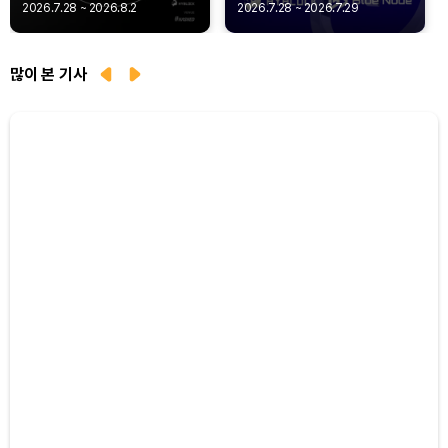
Agent Payments -
Privacy
2026.7.28 ~ 2026.8.2
2026.7.28 ~ 2026.7.29
Q402
많이 본 기사