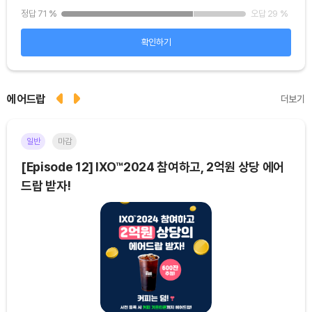
25
%
정답 71
%
오답 29
%
정답
확인하기
에어드랍
더보기
일반
마감
이더
[Episode 12] IXO™2024 참여하고, 2억원 상당 에어
[E
드랍 받자!
기간