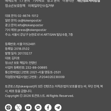
매체소개
1:1 문의
기사제보
광고 문의
이용약관
개인정보처리방침
청소년보호정책
이메일무단수집거부
대표 문의: 02-6674-1012
일반 문의:
cs@tokenpost.kr
광고 문의:
info@tokenpost.kr
기사 제보:
press@tokenpost.kr
주소: 서울시 강남구 논현로 614 ARTISAN 빌딩 6층, 7층
등록번호: 서울 아 52481
등록일: 2018.01.02
발행 일자: 2017.02.17
대표: 김지호
청소년 보호 책임자: 전영빈
사업자 등록번호: 232-88-00885
통신판매업신고번호: 2021-서울 영등포-2531
직업정보제공사업신고번호 : J1204020230009
토큰포스트(tokenpost)의 모든 컨텐츠는 저작권 법의 보호를 받는 바, 무단 전재, 복
사, 배포 등을 금합니다.
Copyright ⓒ 2026 토큰포스트. All Rights Reserved.