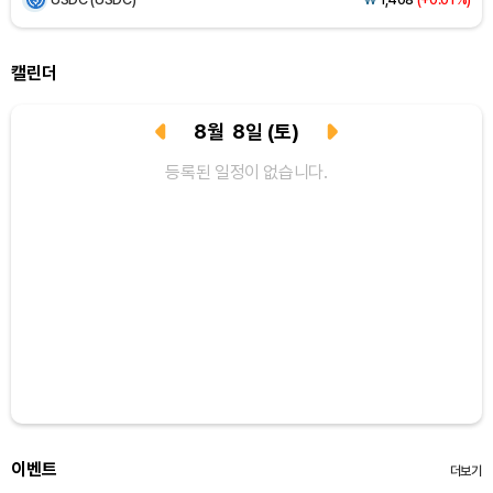
XRP (XRP)
₩
1,467
(+1.81%)
캘린더
Solana (SOL)
₩
107,256
(+2.92%)
8
월
8
일
(토)
TRON (TRX)
₩
462.6
(+0.47%)
등록된 일정이 없습니다.
Hyperliquid (HYPE)
₩
77,477
(+0.98%)
Dogecoin (DOGE)
₩
99.95
(+1.70%)
Bitcoin (BTC)
₩
91,566,831
(+0.16%)
이벤트
더보기