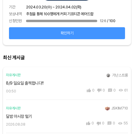
보상
기간
2024.03.20(수) ~ 2024.04.02(화)
신청
보상내역
추첨을 통해 100명에게 커피 기프티콘 에어드랍
신청인원
126
/ 100
확인하기
최신 게시글
가난스트롱
자유게시판
8/9 일요일 출첵합니다!!
0
0
0
61
00:50
JSKIM710
자유게시판
달밤 야시장 털기
0
0
0
55
2026.08.08