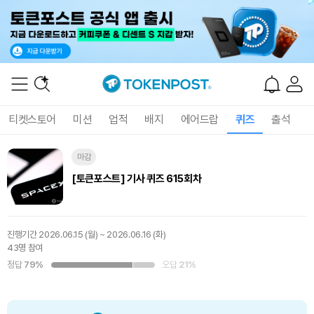
티켓스토어
미션
업적
배지
에어드랍
퀴즈
출석
마감
[토큰포스트] 기사 퀴즈 615회차
진행기간
2026.06.15 (월) ~ 2026.06.16 (화)
43명 참여
정답
79%
오답
21%