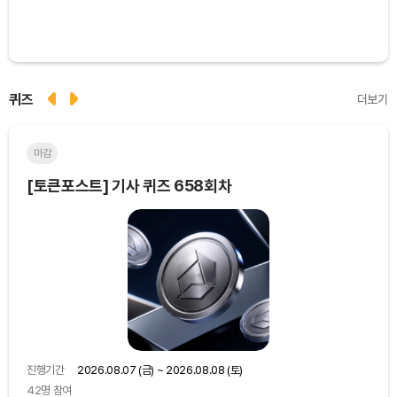
퀴즈
더보기
마감
마
[토큰포스트] 기사 퀴즈 658회차
[토
진행기간
2026.08.07 (금) ~ 2026.08.08 (토)
진행
42명 참여
48