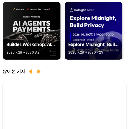
Builder Workshop: AI
Explore Midnight, Build
Agent Payments -
Privacy
2026.7.28 ~ 2026.8.2
2026.7.28 ~ 2026.7.29
Q402
많이 본 기사