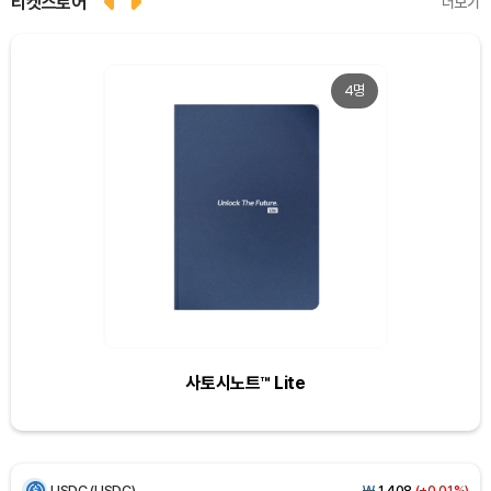
티켓스토어
더보기
4명
Dogecoin (DOGE)
₩
99.95
(+1.70%)
Bitcoin (BTC)
₩
91,566,831
(+0.16%)
Ethereum (ETH)
₩
2,702,207
(+0.14%)
사토시노트™ Lite
Tether USDt (USDT)
₩
1,407
(0.00%)
BNB (BNB)
₩
848,393
(+1.66%)
USDC (USDC)
₩
1,408
(+0.01%)