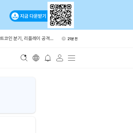
미 선거자금 1.4억달러 모금…암
41분 전
 모델 차용
 비트코인 분기, 리플레이 공격
21분 전
간 10% 상승…반도체주 반등
35분 전
절 뒤 930 BTC 숏 포지션 보
37분 전
 고래, 크라켄에 7,323
39분 전
미 선거자금 1.4억달러 모금…암
41분 전
 모델 차용
 비트코인 분기, 리플레이 공격
21분 전