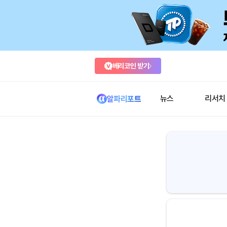
베리코인 받기
뉴스
리서치
알파리포트