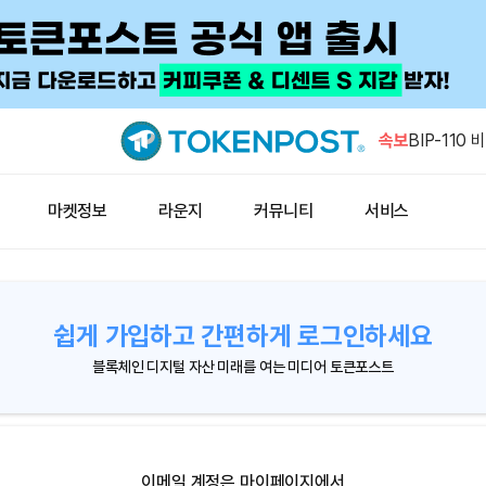
AI 진영, 
호화폐 로비
속보
BIP-110
위험 제기
엔비디아 주
마켓정보
라운지
커뮤니티
서비스
한 주소, 손
유
휴면 이더리움
ETH 입금
쉽게 가입하고 간편하게 로그인하세요
AI 진영, 
호화폐 로비
블록체인 디지털 자산 미래를 여는 미디어 토큰포스트
BIP-110
위험 제기
이메일 계정은 마이페이지에서