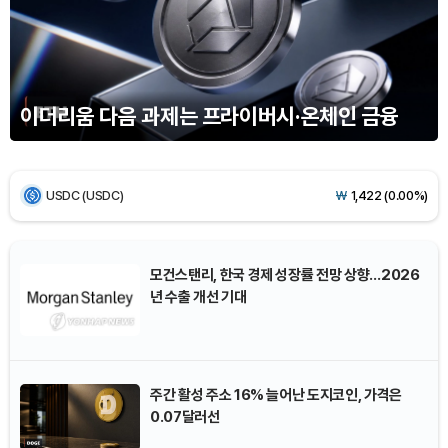
Ethereum (ETH)
₩
2,711,879
(+2.06%)
Tether USDt (USDT)
₩
1,421
(-0.02%)
이더리움 다음 과제는 프라이버시·온체인 금융
BNB (BNB)
₩
845,310
(-0.87%)
USDC (USDC)
₩
1,422
(0.00%)
XRP (XRP)
₩
1,505
(-1.10%)
모건스탠리, 한국 경제 성장률 전망 상향…2026
년 수출 개선 기대
Solana (SOL)
₩
104,940
(-0.04%)
TRON (TRX)
₩
466.8
(+0.48%)
주간 활성 주소 16% 늘어난 도지코인, 가격은
Hyperliquid (HYPE)
₩
80,464
(+2.97%)
0.07달러선
Dogecoin (DOGE)
₩
99.24
(-0.31%)