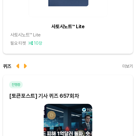
사토시노트™ Lite
사토시노트™ Lite
필요 티켓
10장
퀴즈
더보기
진행중
마
[토큰포스트] 기사 퀴즈 657회차
[토