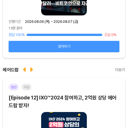
진행기간
2026.08.06 (목) ~ 2026.08.07 (금)
진행
13명 참여
39명
5
%
정답 100
%
오답 0
%
정답 
참여하기
에어드랍
더보기
일반
마감
이더
[Episode 12] IXO™2024 참여하고, 2억원 상당 에어
[E
드랍 받자!