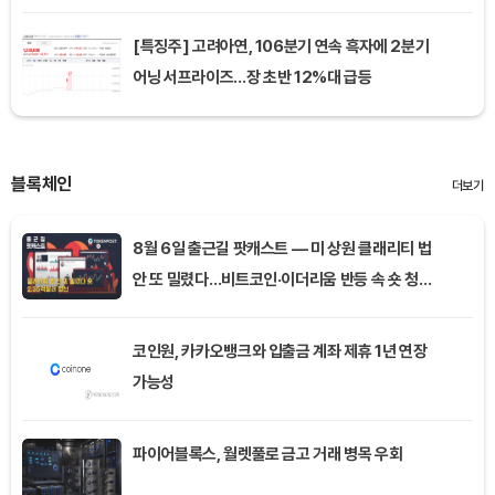
[특징주] 고려아연, 106분기 연속 흑자에 2분기
어닝 서프라이즈…장 초반 12%대 급등
블록체인
더보기
8월 6일 출근길 팟캐스트 — 미 상원 클래리티 법
안 또 밀렸다…비트코인·이더리움 반등 속 숏 청산
2.35억달러
코인원, 카카오뱅크와 입출금 계좌 제휴 1년 연장
가능성
파이어블록스, 월렛풀로 금고 거래 병목 우회