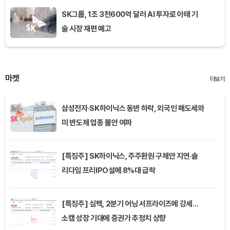
SK그룹, 1조 3천600억 달러 AI 투자로 아태 기
술 시장 재편 예고
마켓
더보기
삼성전자·SK하이닉스 동반 하락, 외국인 매도세와
미 반도체 업종 불안 여파
[특징주] SK하이닉스, 주주환원 구체안 지연·솔
리다임 프리IPO설에 8%대 급락
[특징주] 심텍, 2분기 어닝 서프라이즈에 강세…
소캠 성장 기대에 증권가 추정치 상향