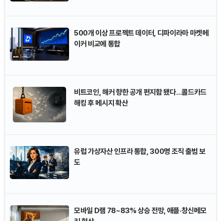
Bitcoin (BTC)
₩
91,802,621
(+0.65%)
500개 이상 프로젝트 데이터, 디파이라마 마켓메
이커 비교에 통합
비트코인, 해커 향한 공개 편지함 됐다…콜드카드
해킹 후 메시지 확산
유럽 가상자산 인프라 통합, 300명 조직 출범 보
도
모바일 D램 78~83% 상승 전망, 애플·창신메모