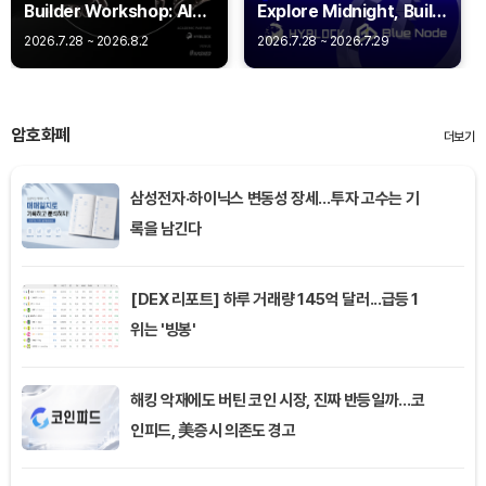
Builder Workshop: AI
Explore Midnight, Build
Agent Payments -
Privacy
2026.7.28 ~ 2026.8.2
2026.7.28 ~ 2026.7.29
Q402
암호화폐
더보기
삼성전자·하이닉스 변동성 장세…투자 고수는 기
록을 남긴다
[DEX 리포트] 하루 거래량 145억 달러...급등 1
위는 '빙봉'
해킹 악재에도 버틴 코인 시장, 진짜 반등일까…코
인피드, 美증시 의존도 경고