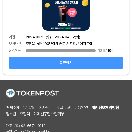
기간
보상
기간
2024.03.20(수) ~ 2024.04.02(화)
신청
보상내역
추첨을 통해 100명에게 커피 기프티콘 에어드랍
신청인원
126
/ 100
확인하기
매체소개
1:1 문의
기사제보
광고 문의
이용약관
개인정보처리방침
청소년보호정책
이메일무단수집거부
대표 문의: 02-6674-1012
일반 문의:
cs@tokenpost.kr