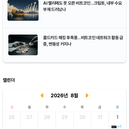
AI 랠리에도 못 오른 비트코인…크립토, 내부 수요
부재 드러났나
콜드카드 해킹 후폭풍…비트코인 네트워크 활동 급
증, 변동성 커지나
캘린더
2026
년
8
월
일
월
화
수
목
금
토
26
27
28
29
30
31
1
+1