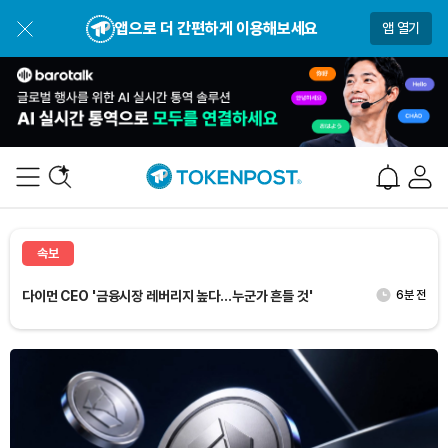
앱으로 더 간편하게 이용해보세요
앱 열기
다이먼 CEO '금융시장 레버리지 높다…누군가 흔들 것'
6분 전
로빈후드 체인, 하루 DEX 거래액 3억2200만달러로 5위 올
28초 전
랐다
한 고래, SPCX 토큰화 주식 2만100개 처분해 72만 달러
49초 전
잃었다
빗썸, 6일부터 ‘가상자산 경보제’ 확대 시행
3분 전
ETF스토어 대표 “CLARITY 법안 논의, 암호화폐 교육 필요성
6분 전
속보
드러내”
다이먼 CEO '금융시장 레버리지 높다…누군가 흔들 것'
6분 전
로빈후드 체인, 하루 DEX 거래액 3억2200만달러로 5위 올
28초 전
랐다
Dogecoin (DOGE)
₩
99.24
(-0.31%)
Bitcoin (BTC)
₩
91,802,621
(+0.65%)