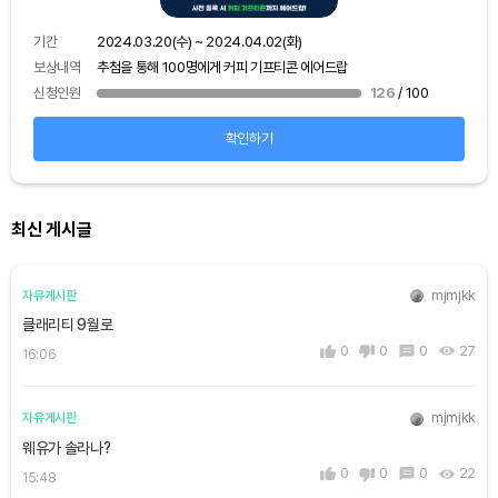
기간
보상
기간
2024.03.20(수) ~ 2024.04.02(화)
신청
보상내역
추첨을 통해 100명에게 커피 기프티콘 에어드랍
신청인원
126
/ 100
확인하기
최신 게시글
mjmjkk
자유게시판
클래리티 9월로
0
0
0
27
16:06
mjmjkk
자유게시판
웨유가 솔라나?
0
0
0
22
15:48