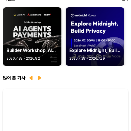
Builder Workshop: AI
Explore Midnight, Build
Agent Payments -
Privacy
2026.7.28 ~ 2026.8.2
2026.7.28 ~ 2026.7.29
Q402
많이 본 기사