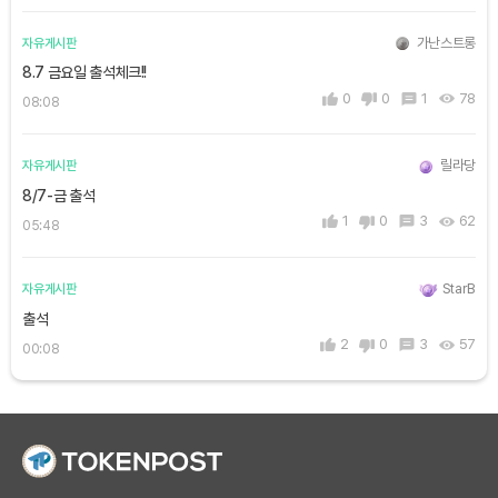
가난스트롱
자유게시판
8.7 금요일 출석체크!!
0
0
1
78
08:08
릴라당
자유게시판
8/7-금 출석
1
0
3
62
05:48
StarB
자유게시판
출석
2
0
3
57
00:08