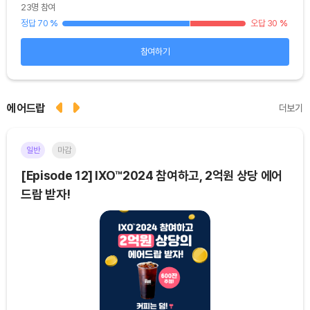
23명 참여
48
25
%
정답 70
%
오답 30
%
정답
참여하기
에어드랍
더보기
일반
마감
이더
[Episode 12] IXO™2024 참여하고, 2억원 상당 에어
[E
드랍 받자!