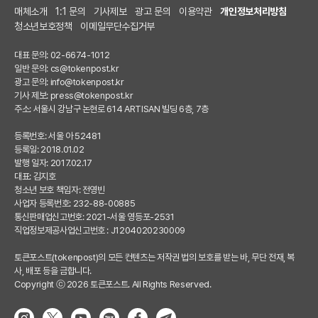
매체소개
1:1 문의
기사제보
광고 문의
이용약관
개인정보처리방침
청소년보호정책
이메일무단수집거부
대표 문의: 02-6674-1012
일반 문의:
cs@tokenpost.kr
광고 문의:
info@tokenpost.kr
기사 제보:
press@tokenpost.kr
주소: 서울시 강남구 논현로 614 ARTISAN 빌딩 6층, 7층
등록번호: 서울 아 52481
등록일: 2018.01.02
발행 일자: 2017.02.17
대표: 김지호
청소년 보호 책임자: 전영빈
사업자 등록번호: 232-88-00885
통신판매업신고번호: 2021-서울 영등포-2531
직업정보제공사업신고번호 : J1204020230009
토큰포스트(tokenpost)의 모든 컨텐츠는 저작권 법의 보호를 받는 바, 무단 전재, 복
사, 배포 등을 금합니다.
Copyright ⓒ 2026 토큰포스트. All Rights Reserved.