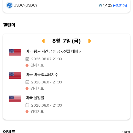
USDC (USDC)
₩
1,425
(-0.01%)
XRP (XRP)
₩
1,465
(-1.96%)
캘린더
Solana (SOL)
₩
103,881
(-1.27%)
8
월
7
일
(금)
TRON (TRX)
₩
465.6
(-0.06%)
미국 평균 시간당 임금 <전월 대비>
2026.08.07 21:30
Hyperliquid (HYPE)
₩
79,284
(-0.64%)
경제지표
미국 비농업고용지수
Dogecoin (DOGE)
₩
98.68
(-0.75%)
2026.08.07 21:30
경제지표
Bitcoin (BTC)
₩
91,710,743
(-0.56%)
미국 실업률
2026.08.07 21:30
경제지표
이벤트
더보기