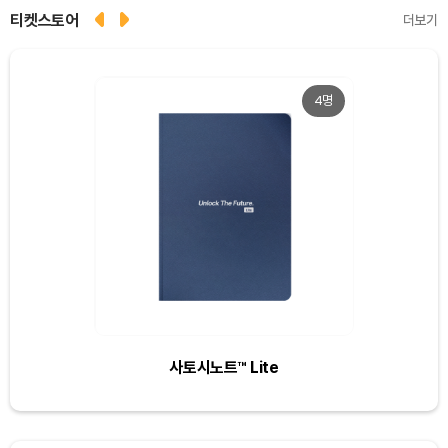
티켓스토어
더보기
4명
Dogecoin (DOGE)
₩
98.68
(-0.75%)
Bitcoin (BTC)
₩
91,710,743
(-0.56%)
Ethereum (ETH)
₩
2,709,965
(-0.38%)
사토시노트™ Lite
Tether USDt (USDT)
₩
1,424
(+0.03%)
BNB (BNB)
₩
834,278
(-1.57%)