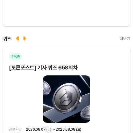
퀴즈
더보기
진행중
마
[토큰포스트] 기사 퀴즈 658회차
[토
진행기간
2026.08.07 (금) ~ 2026.08.08 (토)
진행