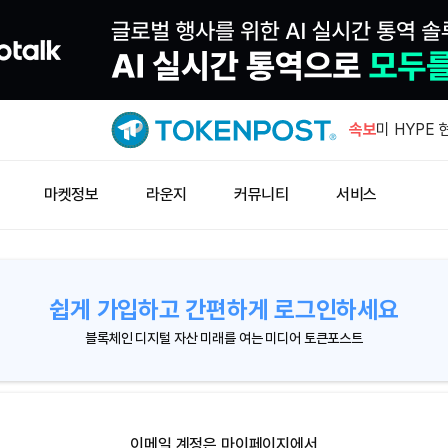
ether.f
제거…Eige
속보
미 HYPE 
유입
수이, 양자
마켓정보
라운지
커뮤니티
서비스
추진
미 증시 하
금 4,23
폭 등락
쉽게 가입하고 간편하게 로그인하세요
ether.f
제거…Eige
블록체인 디지털 자산 미래를 여는 미디어 토큰포스트
미 HYPE 
유입
이메일 계정은 마이페이지에서