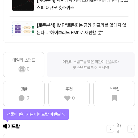
[마켓분석] 세계에서 가장 소외됐던 시장의 반격… 코
스피 대규모 숏스퀴즈
[토큰분석] IMF “토큰화는 금융 인프라를 없애지 않
는다… ‘하이브리드 FMI’로 재편할 뿐”
데일리 스탬프
데일리 스탬프를 찍은 회원이 없습니다.
첫 스탬프를 찍어 보세요!
0
스크랩
댓글
추천
0
0
선물이 쏟아지는 에어드랍 이벤트!
3
/
에어드랍
4