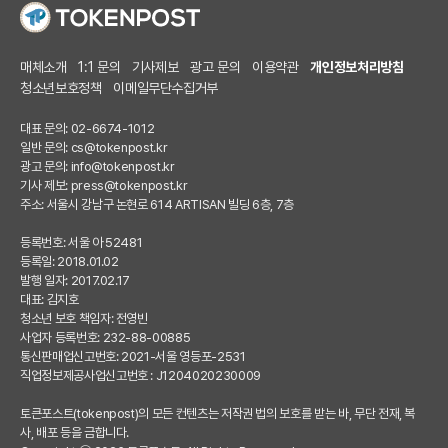
매체소개
1:1 문의
기사제보
광고 문의
이용약관
개인정보처리방침
청소년보호정책
이메일무단수집거부
대표 문의: 02-6674-1012
일반 문의:
cs@tokenpost.kr
광고 문의:
info@tokenpost.kr
기사 제보:
press@tokenpost.kr
주소: 서울시 강남구 논현로 614 ARTISAN 빌딩 6층, 7층
등록번호: 서울 아 52481
등록일: 2018.01.02
발행 일자: 2017.02.17
대표: 김지호
청소년 보호 책임자: 전영빈
사업자 등록번호: 232-88-00885
통신판매업신고번호: 2021-서울 영등포-2531
직업정보제공사업신고번호 : J1204020230009
토큰포스트(tokenpost)의 모든 컨텐츠는 저작권 법의 보호를 받는 바, 무단 전재, 복
사, 배포 등을 금합니다.