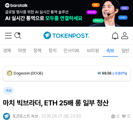
XRP (XRP)
₩
1,468
(-1.48%)
Solana (SOL)
₩
103,471
(-1.08%)
TRON (TRX)
₩
465.9
(-0.31%)
경제
마켓
정책
정치
인사이트
브리핑
속보
일반
Hyperliquid (HYPE)
₩
79,315
(-0.86%)
Dogecoin (DOGE)
₩
98.56
(-0.60%)
Bitcoin (BTC)
₩
91,600,124
(-0.22%)
속보
마치 빅브라더, ETH 25배 롱 일부 청산
토큰포스트 속보
2026.06.01 (월) 23:50
0
0