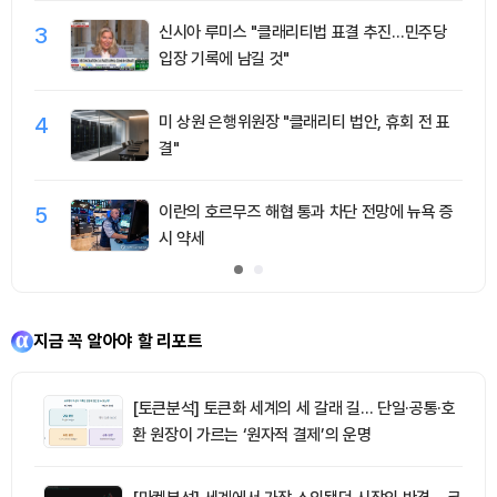
3
신시아 루미스 "클래리티법 표결 추진…민주당
입장 기록에 남길 것"
4
미 상원 은행위원장 "클래리티 법안, 휴회 전 표
결"
5
이란의 호르무즈 해협 통과 차단 전망에 뉴욕 증
시 약세
지금 꼭 알아야 할 리포트
[토큰분석] 토큰화 세계의 세 갈래 길… 단일·공통·호
환 원장이 가르는 ‘원자적 결제’의 운명