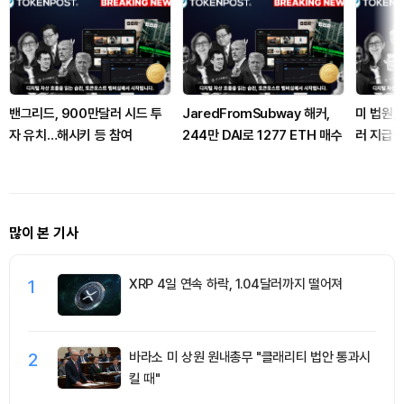
밴그리드, 900만달러 시드 투
JaredFromSubway 해커,
미 법원,
자 유치…해시키 등 참여
244만 DAI로 1277 ETH 매수
러 지급 
많이 본 기사
1
XRP 4일 연속 하락, 1.04달러까지 떨어져
2
바라소 미 상원 원내총무 "클래리티 법안 통과시
킬 때"