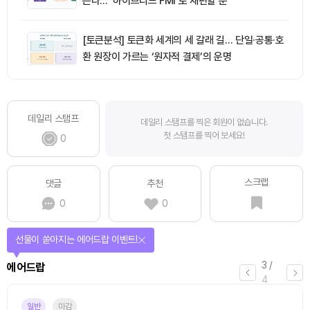
는다… ‘하이브리드 FMI’로 재편할 뿐”
[토큰분석] 토큰화 세계의 세 갈래 길… 단일·공통·호
환 원장이 가르는 ‘원자적 결제’의 운명
데일리 스탬프
데일리 스탬프를 찍은 회원이 없습니다.
첫 스탬프를 찍어 보세요!
0
스크랩
댓글
추천
0
0
선물이 쏟아지는 에어드랍 이벤트!
3
/
에어드랍
4
일반
마감