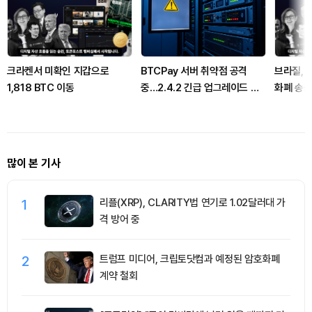
크라켄서 미확인 지갑으로
BTCPay 서버 취약점 공격
브라질, 
1,818 BTC 이동
중…2.4.2 긴급 업그레이드 권
화폐 송금
고
많이 본 기사
1
리플(XRP), CLARITY법 연기로 1.02달러대 가
격 방어 중
2
트럼프 미디어, 크립토닷컴과 예정된 암호화폐
계약 철회