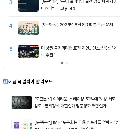
3
[토큰명언] "돈이 길바닥에 널려 있을 때까지 기
다려라" ㅡ Day 144
4
[토큰운세] 2026년 8월 8일 띠별 토큰 운세
5
미 상원 클래리티법 표결 지연…알소브룩스 “계
속 추진”
지금 꼭 알아야 할 리포트
[토큰분석] 이더리움, 스테이킹 50%에 ‘보상 제로’
검토…통화정책 개편인가 탈중앙화 역행인가
[토큰분석] IMF “토큰화는 금융 인프라를 없애지 않