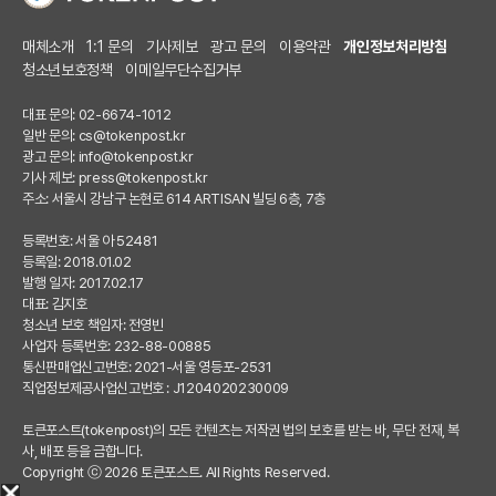
매체소개
1:1 문의
기사제보
광고 문의
이용약관
개인정보처리방침
청소년보호정책
이메일무단수집거부
대표 문의: 02-6674-1012
일반 문의:
cs@tokenpost.kr
광고 문의:
info@tokenpost.kr
기사 제보:
press@tokenpost.kr
주소: 서울시 강남구 논현로 614 ARTISAN 빌딩 6층, 7층
등록번호: 서울 아 52481
등록일: 2018.01.02
발행 일자: 2017.02.17
대표: 김지호
청소년 보호 책임자: 전영빈
사업자 등록번호: 232-88-00885
통신판매업신고번호: 2021-서울 영등포-2531
직업정보제공사업신고번호 : J1204020230009
토큰포스트(tokenpost)의 모든 컨텐츠는 저작권 법의 보호를 받는 바, 무단 전재, 복
사, 배포 등을 금합니다.
Copyright ⓒ 2026 토큰포스트. All Rights Reserved.