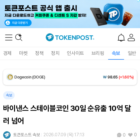
XRP (XRP)
₩
1,457
(+1.37%)
Solana (SOL)
₩
105,026
(+2.79%)
TRON (TRX)
₩
460.8
(-0.02%)
경제
마켓
정책
정치
인사이트
브리핑
속보
일반
Hyperliquid (HYPE)
₩
76,471
(-1.66%)
Dogecoin (DOGE)
₩
98.65
(+1.60%)
Bitcoin (BTC)
₩
91,465,061
(+1.25%)
속보
바이낸스 스테이블코인 30일 순유출 10억 달
러 넘어
토큰포스트 속보
2026.07.09 (목) 17:13
0
0