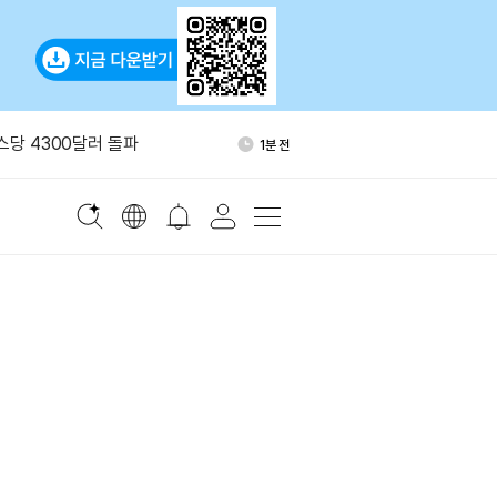
DS·PRCL·DUCK 현물 거래페
23분 전
지
온스당 4300달러 돌파
1분 전
유 수입, 6월 급감 뒤 반등
5분 전
폐 해킹 피해 2.47억달러…올
17분 전
 규모
13만달러 규모 LINK 환매…준
19분 전
이체
DS·PRCL·DUCK 현물 거래페
23분 전
지
온스당 4300달러 돌파
1분 전