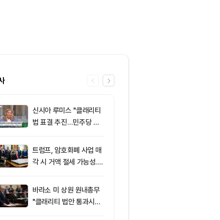
사
신시아 루미스 "클래리티
6
클래리티 법안,
법 표결 추진…민주당 입
앞두고 분기점
장 기록에 남길 것"
불투명
트럼프, 암호화폐 사업 매
7
‘관세’ 한마디
각 시 거액 절세 가능성...
6만2000달
클래리티 법안 윤리 조항
피드, 5억달러
주목
의 공포 경고
바라소 미 상원 원내총무
8
[특징주] 금호
"클래리티 법안 통과시킬
락장서 외국인
때"
속…장중 매수 