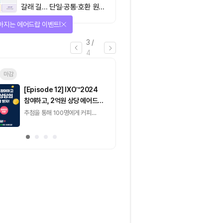
갈래 길… 단일·공통·호환 원장
이 가르는 ‘원자적 결제’의 운
아지는 에어드랍 이벤트!
명
3
/
4
마감
이더리움(ETH)
일반
마감
[Episode 12] IXO™2024
[Episode 11] 
참여하고, 2억원 상당 에어드랍
(CoinEasy) 에
받자!
추첨을 통해 100명에게 커피
추첨을 통해 50명에게
기프티콘 에어드랍
USDT 지급