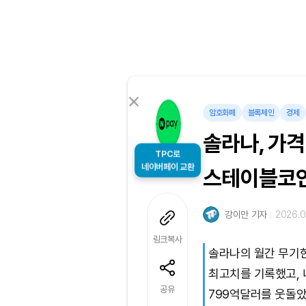
암호화폐
블록체인
경제
솔라나, 가격
TPC로
네이버페이 교환
스테이블코인
강이안 기자
2026.0
링크복사
솔라나의 월간 무기
최고치를 기록했고, 
공유
799억달러를 웃돌았