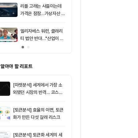
포착
리플 고래는 사들이는데
9
8월 7일 퇴근
가격은 잠잠…가상자산 바
— 미 상원 클
닥 신호 주목
표결 추진…비
F 3일 연속 유
엘리자베스 워런, 클래리
10
친암호화폐 진영
티 법안 반대…"산업이 쓴
당 경선서 뜻밖
암호화폐 법안 안 돼"
래리티 법안 변
 알아야 할 리포트
[마켓분석] 세계에서 가장 소
외됐던 시장의 반격… 코스피
대규모 숏스퀴즈
[토큰분석] 효율의 이면, 토큰
화가 만든 다섯 갈래 리스크
[토큰분석] 토큰화 세계의 세