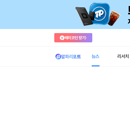
베리코인 받기
뉴스
리서치
알파리포트