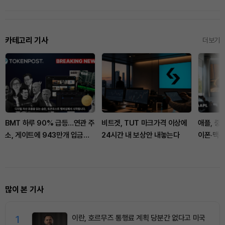
카테고리 기사
더보기
BMT 하루 90% 급등…연관 주
비트겟, TUT 마크가격 이상에
애플, 중
소, 게이트에 943만개 입금했
24시간 내 보상안 내놓는다
이폰·맥북
다
많이 본 기사
1
이란, 호르무즈 통행료 계획 당분간 없다고 미국