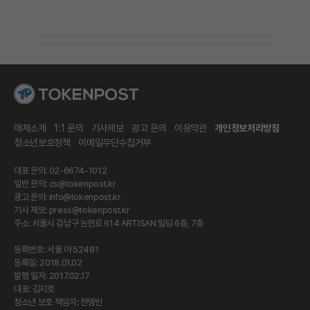
매체소개
1:1 문의
기사제보
광고 문의
이용약관
개인정보처리방침
청소년보호정책
이메일무단수집거부
대표 문의: 02-6674-1012
일반 문의:
cs@tokenpost.kr
광고 문의:
info@tokenpost.kr
기사 제보:
press@tokenpost.kr
주소: 서울시 강남구 논현로 614 ARTISAN 빌딩 6층, 7층
등록번호: 서울 아 52481
등록일: 2018.01.02
발행 일자: 2017.02.17
대표: 김지호
청소년 보호 책임자: 전영빈