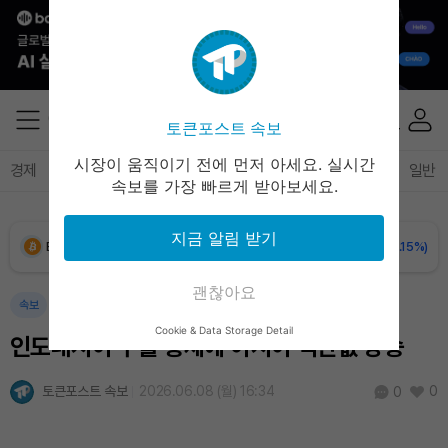
Solana (SOL)
₩
107,654
(+1.27%)
TRON (TRX)
₩
464.1
(+0.28%)
토큰포스트 속보
Hyperliquid (HYPE)
₩
76,395
(-0.36%)
시장이 움직이기 전에 먼저 아세요. 실시간
경제
마켓
정책
정치
인사이트
브리핑
속보
일반
속보를 가장 빠르게 받아보세요.
Dogecoin (DOGE)
₩
98.73
(-0.41%)
지금 알림 받기
Bitcoin (BTC)
₩
91,356,386
(-0.15%)
괜찮아요
속보
Cookie & Data Storage Detail
인도네시아 수출 통제에 아시아 석탄값 상승
토큰포스트 속보
2026.06.08 (월) 16:34
0
0