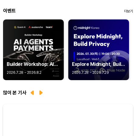
이벤트
더보기
Builder Workshop: AI
Explore Midnight, Build
Agent Payments -
Privacy
2026.7.28 ~ 2026.8.2
2026.7.28 ~ 2026.7.29
Q402
많이 본 기사