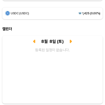
BNB (BNB)
₩
843,964
(+0.09%)
USDC (USDC)
₩
1,425
(0.00%)
XRP (XRP)
₩
1,455
(-1.20%)
캘린더
Solana (SOL)
₩
104,954
(+1.49%)
8
월
8
일
(토)
TRON (TRX)
₩
466.5
(+0.17%)
등록된 일정이 없습니다.
Hyperliquid (HYPE)
₩
77,120
(-3.63%)
Dogecoin (DOGE)
₩
99.22
(+0.93%)
Bitcoin (BTC)
₩
92,459,998
(+0.96%)