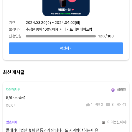
기간
보상
기간
2024.03.20(수) ~ 2024.04.02(화)
신청
보상내역
추첨을 통해 100명에게 커피 기프티콘 에어드랍
신청인원
126
/ 100
확인하기
최신 게시글
릴라당
자유게시판
8/8-토 출석
1
0
8
41
06:04
이더는신이야
암호화폐
클래리티 법안 휴회 전 통과가 안되더라도 지켜봐야 하는 이유