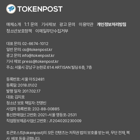
매체소개
1:1 문의
기사제보
광고 문의
이용약관
개인정보처리방침
청소년보호정책
이메일무단수집거부
대표 문의: 02-6674-1012
일반 문의:
cs@tokenpost.kr
광고 문의:
info@tokenpost.kr
기사 제보:
press@tokenpost.kr
주소: 서울시 강남구 논현로 614 ARTISAN 빌딩 6층, 7층
등록번호: 서울 아 52481
등록일: 2018.01.02
발행 일자: 2017.02.17
대표: 김지호
청소년 보호 책임자: 전영빈
사업자 등록번호: 232-88-00885
통신판매업신고번호: 2021-서울 영등포-2531
직업정보제공사업신고번호 : J1204020230009
토큰포스트(tokenpost)의 모든 컨텐츠는 저작권 법의 보호를 받는 바, 무단 전재, 복
사, 배포 등을 금합니다.