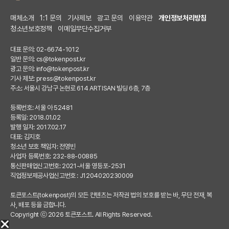
매체소개
1:1 문의
기사제보
광고 문의
이용약관
개인정보처리방침
청소년보호정책
이메일무단수집거부
대표 문의: 02-6674-1012
일반 문의:
cs@tokenpost.kr
광고 문의:
info@tokenpost.kr
기사 제보:
press@tokenpost.kr
주소: 서울시 강남구 논현로 614 ARTISAN 빌딩 6층, 7층
등록번호: 서울 아 52481
등록일: 2018.01.02
발행 일자: 2017.02.17
대표: 김지호
청소년 보호 책임자: 전영빈
사업자 등록번호: 232-88-00885
통신판매업신고번호: 2021-서울 영등포-2531
직업정보제공사업신고번호 : J1204020230009
토큰포스트(tokenpost)의 모든 컨텐츠는 저작권 법의 보호를 받는 바, 무단 전재, 복
사, 배포 등을 금합니다.
Copyright ⓒ 2026 토큰포스트. All Rights Reserved.