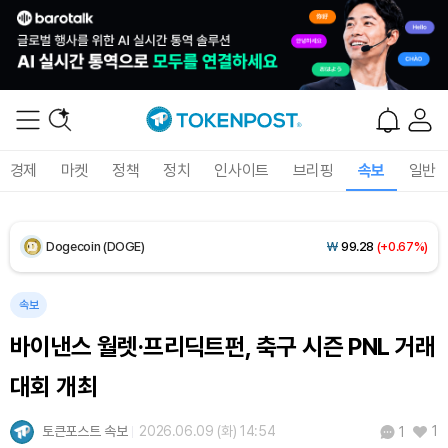
XRP (XRP)
₩
1,466
(+0.22%)
Solana (SOL)
₩
106,220
(+1.89%)
TRON (TRX)
₩
462.8
(+0.31%)
경제
마켓
정책
정치
인사이트
브리핑
속보
일반
Hyperliquid (HYPE)
₩
76,595
(-3.94%)
Dogecoin (DOGE)
₩
99.28
(+0.67%)
Bitcoin (BTC)
₩
91,461,642
(-0.20%)
속보
바이낸스 월렛·프리딕트펀, 축구 시즌 PNL 거래
대회 개최
토큰포스트 속보
2026.06.09 (화) 14:54
1
1