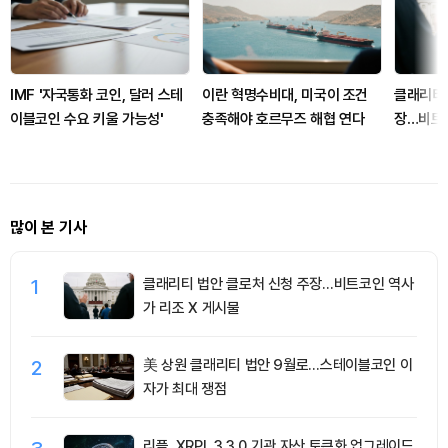
IMF '자국통화 코인, 달러 스테
이란 혁명수비대, 미국이 조건
클래리티 
이블코인 수요 키울 가능성'
충족해야 호르무즈 해협 연다
장…비트코
시물
많이 본 기사
1
클래리티 법안 클로처 신청 주장…비트코인 역사
가 리조 X 게시물
2
美 상원 클래리티 법안 9월로…스테이블코인 이
자가 최대 쟁점
리플, XRPL 3.3.0 기관 자산 토큰화 업그레이드