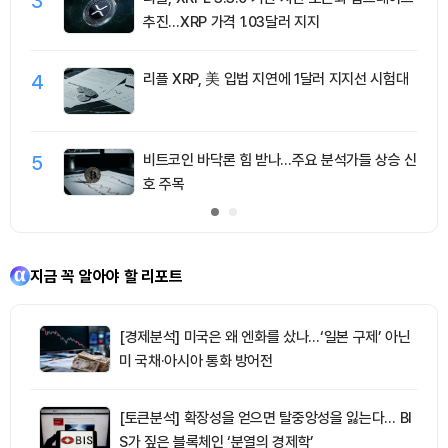
3
추진…XRP 가격 1.03달러 지지
4
리플 XRP, 美 입법 지연에 1달러 지지선 시험대
5
비트코인 바닥론 힘 받나…주요 분석가들 상승 신
호 주목
지금 꼭 알아야 할 리포트
[경제분석] 미국은 왜 엔화를 샀나…‘일본 구제’ 아닌
미 국채·아시아 통화 방어전
[토큰분석] 확장성을 얻으면 탈중앙성을 잃는다… BI
S가 짚은 블록체인 ‘분열의 경제학’