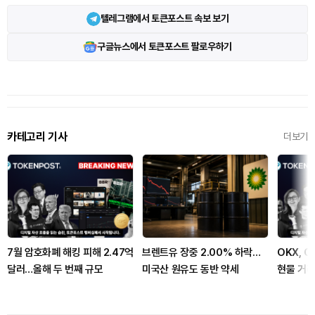
텔레그램에서 토큰포스트 속보 보기
구글뉴스에서 토큰포스트 팔로우하기
카테고리 기사
더보기
7월 암호화폐 해킹 피해 2.47억
브렌트유 장중 2.00% 하락…
OKX, G
달러…올해 두 번째 규모
미국산 원유도 동반 약세
현물 거