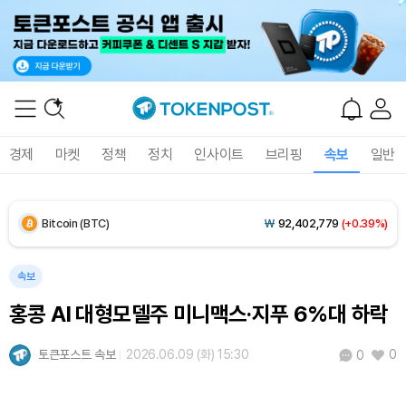
경제
마켓
정책
정치
인사이트
브리핑
속보
일반
Bitcoin (BTC)
₩
92,402,779
(+0.39%)
Ethereum (ETH)
₩
2,725,528
(+0.49%)
속보
홍콩 AI 대형모델주 미니맥스·지푸 6%대 하락
Tether USDt (USDT)
₩
1,424
(+0.03%)
토큰포스트 속보
2026.06.09 (화) 15:30
0
0
BNB (BNB)
₩
841,187
(-0.58%)
USDC (USDC)
₩
1,425
(0.00%)