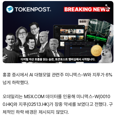
XRP (XRP)
₩
1,475
(-0.99%)
Solana (SOL)
₩
104,800
(+0.30%)
TRON (TRX)
₩
465.6
(-0.12%)
Hyperliquid (HYPE)
₩
80,782
(+2.07%)
Dogecoin (DOGE)
₩
99.05
(+0.75%)
홍콩 증시에서 AI 대형모델 관련주 미니맥스-W와 지푸가 6%
넘게 하락했다.
오데일리는 MSX.COM 데이터를 인용해 미니맥스-W(0010
0.HK)와 지푸(02513.HK)가 장중 약세를 보였다고 전했다. 구
체적인 하락 배경은 제시되지 않았다.