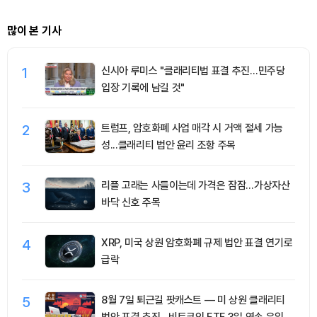
많이 본 기사
1
신시아 루미스 "클래리티법 표결 추진…민주당
입장 기록에 남길 것"
2
트럼프, 암호화폐 사업 매각 시 거액 절세 가능
성...클래리티 법안 윤리 조항 주목
3
리플 고래는 사들이는데 가격은 잠잠…가상자산
바닥 신호 주목
4
XRP, 미국 상원 암호화폐 규제 법안 표결 연기로
급락
5
8월 7일 퇴근길 팟캐스트 — 미 상원 클래리티
법안 표결 추진…비트코인 ETF 3일 연속 유입