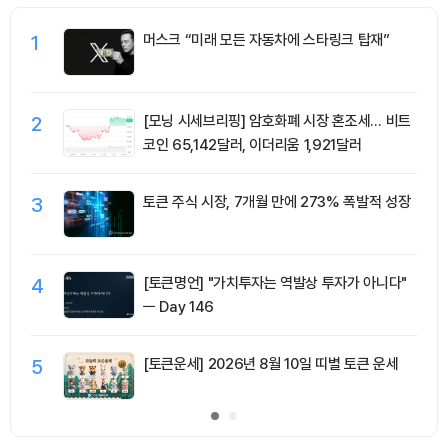
1
머스크 “미래 모든 자동차에 스타링크 탑재”
2
[모닝 시세브리핑] 암호화폐 시장 혼조세… 비트
코인 65,142달러, 이더리움 1,921달러
3
토큰 주식 시장, 7개월 만에 273% 폭발적 성장
4
[토큰명언] "가치투자는 역발상 투자가 아니다"
ㅡ Day 146
5
[토큰운세] 2026년 8월 10일 띠별 토큰 운세