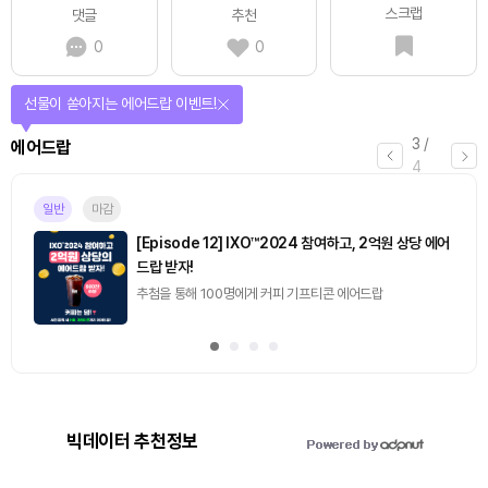
스크랩
댓글
추천
0
0
선물이 쏟아지는 에어드랍 이벤트!
3
/
에어드랍
4
일반
마감
[Episode 12] IXO™2024 참여하고, 2억원 상당 에어
드랍 받자!
추첨을 통해 100명에게 커피 기프티콘 에어드랍
빅데이터 추천정보