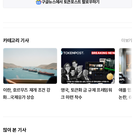
구글뉴스에서 토큰포스트 팔로우하기
카테고리 기사
더보기
이란, 호르무즈 재개 조건 강
영국, 토큰화 금 규제 프레임워
애플 앱스
화…국제유가 상승
크 마련 착수
논란, 6
많이 본 기사