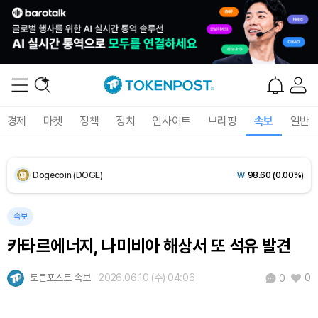
XRP (XRP)
₩
1,459
(-0.25%)
Solana (SOL)
₩
108,335
(+1.19%)
TRON (TRX)
₩
464.9
(+0.04%)
경제
마켓
정책
정치
인사이트
브리핑
속보
일반
Hyperliquid (HYPE)
₩
76,403
(-0.85%)
Dogecoin (DOGE)
₩
98.60
(0.00%)
Bitcoin (BTC)
₩
91,818,842
(+0.57%)
속보
카타르에너지, 나미비아 해상서 또 석유 발견
토큰포스트 속보
2026.06.10 (수) 04:06
0
0